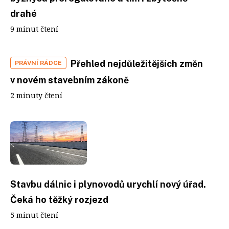
drahé
9 minut čtení
Přehled nejdůležitějších změn
PRÁVNÍ RÁDCE
v novém stavebním zákoně
2 minuty čtení
Stavbu dálnic i plynovodů urychlí nový úřad.
Čeká ho těžký rozjezd
5 minut čtení