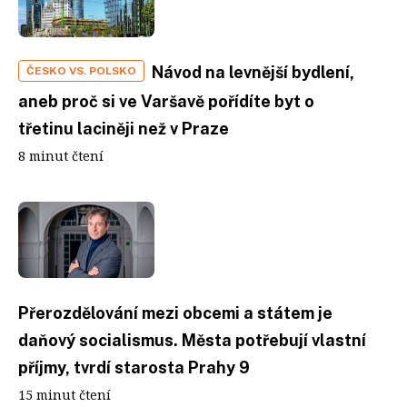
Návod na levnější bydlení,
ČESKO VS. POLSKO
aneb proč si ve Varšavě pořídíte byt o
třetinu laciněji než v Praze
8 minut čtení
Přerozdělování mezi obcemi a státem je
daňový socialismus. Města potřebují vlastní
příjmy, tvrdí starosta Prahy 9
15 minut čtení