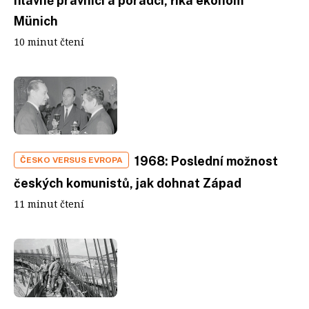
hlavně právníci a poradci, říká ekonom
Münich
10 minut čtení
1968: Poslední možnost
ČESKO VERSUS EVROPA
českých komunistů, jak dohnat Západ
11 minut čtení