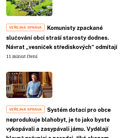
Komunisty zpackané
VEŘEJNÁ SPRÁVA
slučování obcí straší starosty dodnes.
Návrat „vesniček střediskových“ odmítají
11 minut čtení
Systém dotací pro obce
VEŘEJNÁ SPRÁVA
neprodukuje blahobyt, je to jako byste
vykopávali a zasypávali jámu. Vydělají