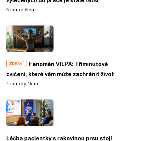
vyléčených do práce je stále těžší
6 minut čtení
Fenomén VILPA: Tříminutové
ZDRAVÍ
cvičení, které vám může zachránit život
4 minuty čtení
Léčba pacientky s rakovinou prsu stojí