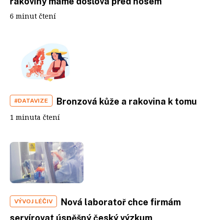
rakoviny máme doslova před nosem
6 minut čtení
Bronzová kůže a rakovina k tomu
#DATAVIZE
1 minuta čtení
Nová laboratoř chce firmám
VÝVOJ LÉČIV
servírovat úspěšný český výzkum