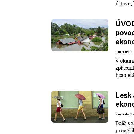
ústavu,
ÚVOD
povo
ekon
2 minuty čt
V okamži
zpřesnil
hospodář
Lesk 
ekon
2 minuty čt
Další v
prověřil