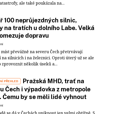
tastrofy, ale také poukázala na...
 100 neprůjezdných silnic,
y na tratích u dolního Labe. Velká
 omezuje dopravu
ení
 míst převážně na severu Čech přetrvávají
na silnicích i na železnici. Oproti úterý už se ale
 zprovoznit několik úseků a...
Pražská MHD, trať na
NÍ PŘEHLED
u Čech i výpadovka z metropole
h. Čemu by se měli lidé vyhnout
ení
odě se dá v Čechách uniknout jen velmi obtížně. S