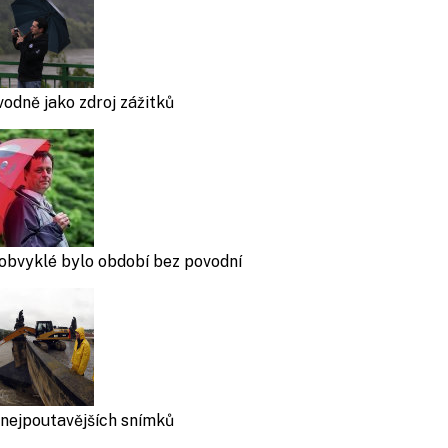
odně jako zdroj zážitků
obvyklé bylo období bez povodní
nejpoutavějších snímků