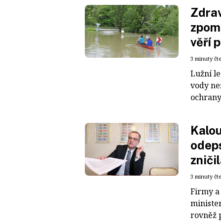
Zdrav
zpoma
věří 
3 minuty čt
Lužní l
vody ne
ochrany 
Kalou
odeps
zniči
3 minuty čt
Firmy a 
ministe
rovněž p