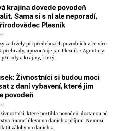
á krajina dovede povodeň
lit. Sama si s ní ale neporadí,
přírodovědec Plesník
ení
esy zadržely při předchozích povodních více více
ž přehrady, upozorňuje Jan Plesník z Agentury
přírody a krajiny, který...
sek: Živnostníci si budou moci
at z daní vybavení, které jim
la povodeň
ení
živnostníci, které postihla povodeň, dostanou od
rstva financí úlevu na daních z příjmu. Nemusí
latit zálohy na daních z...