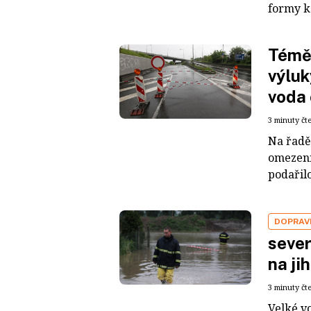
formy ka
Téměř
výluk
voda
3 minuty čt
Na řadě
omezení 
podařilo
DOPRAV
sever
na ji
3 minuty čt
Velké v