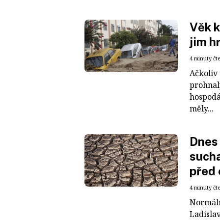
Věk k
jim h
4 minuty čt
Ačkoliv
prohnal
hospodá
měly...
Dnes 
sucha
před 
4 minuty čt
Normáln
Ladisla