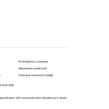
×
Prohlášení o cookies
Nastavení soukromí
y
Ochrana osobních údajů
Vyzkoušejte Ekonom již
9 500 832
za 39 kč za měsíc!
e zapovězeno též rozmnožování obsahu pro účely