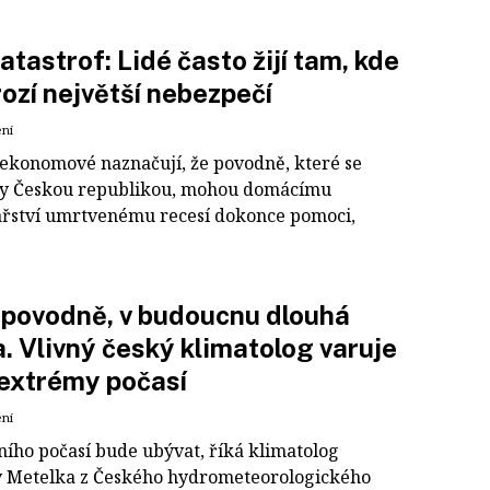
atastrof: Lidé často žijí tam, kde
rozí největší nebezpečí
ení
 ekonomové naznačují, že povodně, které se
y Českou republikou, mohou domácímu
řství umrtvenému recesí dokonce pomoci,
povodně, v budoucnu dlouhá
. Vlivný český klimatolog varuje
extrémy počasí
ení
ího počasí bude ubývat, říká klimatolog
v Metelka z Českého hydrometeorologického