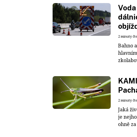
Voda 
dálni
objíž
2 minuty čt
Bahno a
hlavním
zkolabov
KAMI
Pacha
2 minuty čt
Jaká živ
je nejho
ohně za t