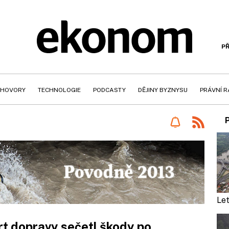
PŘ
HOVORY
TECHNOLOGIE
PODCASTY
DĚJINY BYZNYSU
PRÁVNÍ 
Le
t dopravy sečetl škody po