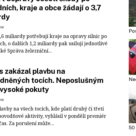
ních, kraje a obce žádají o 3,7
rdy
ení
Pov
6 miliardy potřebují kraje na opravy silnic po
h, o dalších 1,2 miliardy pak usilují jednotlivé
ké Správa železniční...
 zakázal plavbu na
odněných tocích. Neposlušným
Ne
 vysoké pokuty
ení
avby na všech tocích, kde platí druhý či třetí
povodňové aktivity, vyhlásil v pondělí premiér
as. Za porušení může...
50 