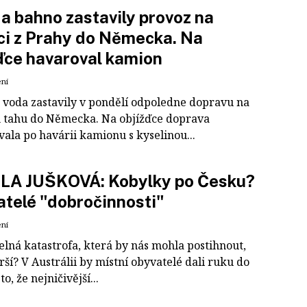
a bahno zastavily provoz na
ci z Prahy do Německa. Na
ďce havaroval kamion
ení
 voda zastavily v pondělí odpoledne dopravu na
 tahu do Německa. Na objížďce doprava
ala po havárii kamionu s kyselinou...
LA JUŠKOVÁ: Kobylky po Česku?
telé "dobročinnosti"
ení
elná katastrofa, která by nás mohla postihnout,
rší? V Austrálii by místní obyvatelé dali ruku do
o, že nejničivější...