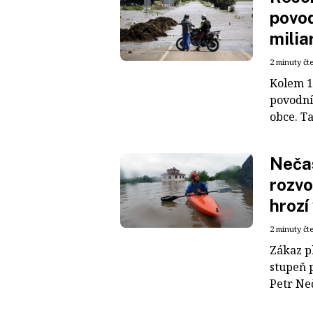
povod
milia
2 minuty čt
Kolem 1,
povodníc
obce. Ta
Nečas
rozv
hrozí
2 minuty čt
Zákaz pl
stupeň 
Petr Neč