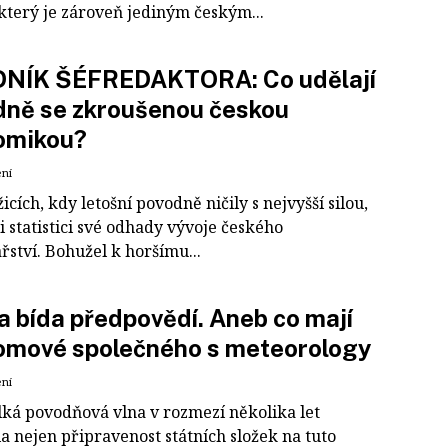
 který je zároveň jediným českým...
NÍK ŠÉFREDAKTORA: Co udělají
dně se zkroušenou českou
omikou?
ení
cích, kdy letošní povodně ničily s nejvyšší silou,
i statistici své odhady vývoje českého
ství. Bohužel k horšímu...
a bída předpovědí. Aneb co mají
omové společného s meteorology
ení
elká povodňová vlna v rozmezí několika let
a nejen připravenost státních složek na tuto