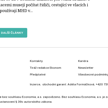
cemi musejí počítat řidiči, cestující ve vlacích i
í používají MHD v...
DALŠÍ ČLÁNKY
Kontakty
Kariéra
Tiráž redakce Ekonom
Newsletter
Předplatné
Všeobecné podmínk
Inzerce
, obchodní garant:
Adéla Formáčková
,
+420 73
ů, je bez souhlasu Economia, a.s. zapovězeno. Bez souhlasu Economia, a.s. j
ustanovení § 39c autorského zákona.