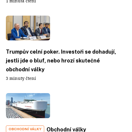
1 minuta čtení
Trumpův celní poker. Investoři se dohadují,
jestli jde o bluf, nebo hrozí skutečné
obchodní války
3 minuty čtení
Obchodní války
OBCHODNÍ VÁLKY