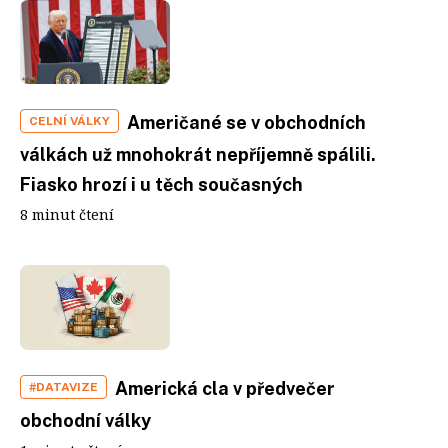
Američané se v obchodních
CELNÍ VÁLKY
válkách už mnohokrát nepříjemně spálili.
Fiasko hrozí i u těch současných
8 minut čtení
Americká cla v předvečer
#DATAVIZE
obchodní války