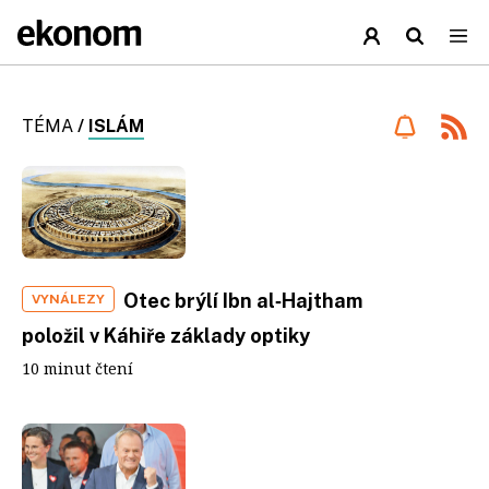
TÉMA
/
ISLÁM
Otec brýlí Ibn al‑Hajtham
VYNÁLEZY
položil v Káhiře základy optiky
10 minut čtení