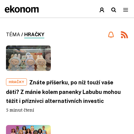
TÉMA
/
HRAČKY
Znáte příšerku, po níž touží vaše
HRAČKY
děti? Z mánie kolem panenky Labubu mohou
těžit i příznivci alternativních investic
5 minut čtení