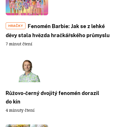
Fenomén Barbie: Jak se z lehké
HRAČKY
děvy stala hvězda hračkářského průmyslu
7 minut čtení
Růžovo‑černý dvojitý fenomén dorazil
do kin
4 minuty čtení