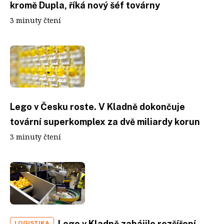
kromě Dupla, říká nový šéf továrny
3 minuty čtení
Lego v Česku roste. V Kladně dokončuje
tovární superkomplex za dvě miliardy korun
3 minuty čtení
Lego v Kladně zahájilo rozšíření
LOGISTIKA