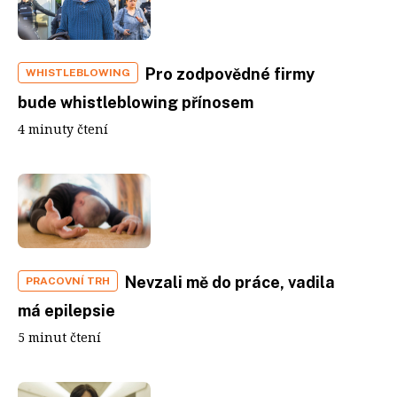
Pro zodpovědné firmy
WHISTLEBLOWING
bude whistleblowing přínosem
4 minuty čtení
Nevzali mě do práce, vadila
PRACOVNÍ TRH
má epilepsie
5 minut čtení