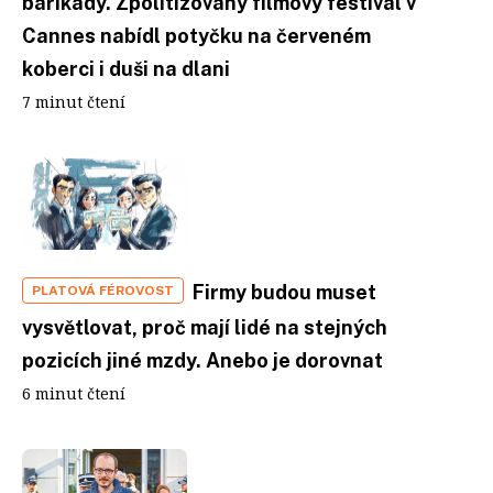
barikády. Zpolitizovaný filmový festival v
Cannes nabídl potyčku na červeném
koberci i duši na dlani
7 minut čtení
Firmy budou muset
PLATOVÁ FÉROVOST
vysvětlovat, proč mají lidé na stejných
pozicích jiné mzdy. Anebo je dorovnat
6 minut čtení