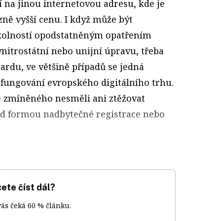
na jinou internetovou adresu, kde je
ně vyšší cenu. I když může být
okolností opodstatněným opatřením
nitrostátní nebo unijní úpravu, třeba
zardu, ve většině případů se jedná
 fungování evropského digitálního trhu.
e zmíněného nesměli ani ztěžovat
ad formou nadbytečné registrace nebo
ete číst dál?
vás čeká 60 % článku.