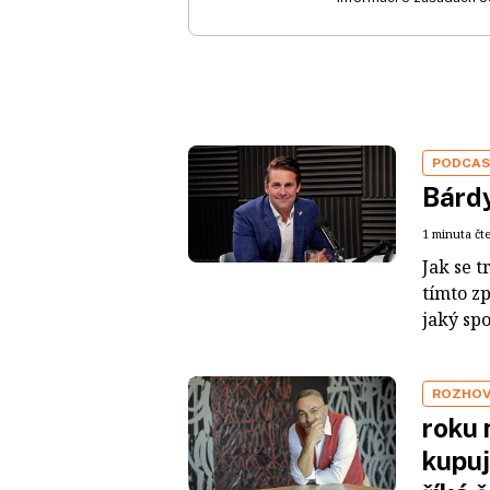
PODCA
Bárdy
1 minuta čt
Jak se t
tímto z
jaký sp
ROZHO
roku 
kupuj