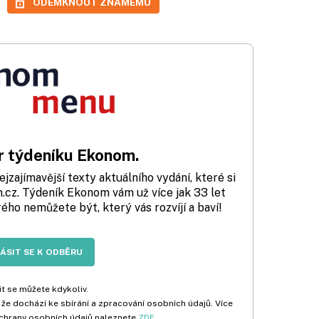
ODEMKNOUT ZNÁMÉMU
 týdeníku Ekonom.
zajímavější texty aktuálního vydání, které si
cz. Týdeník Ekonom vám už více jak 33 let
rého nemůžete být, který vás rozvíjí a baví!
LÁSIT SE K ODBĚRU
t se můžete kdykoliv.
 že dochází ke sbírání a zpracování osobních údajů. Více
chrany osobních údajů naleznete
ZDE
.