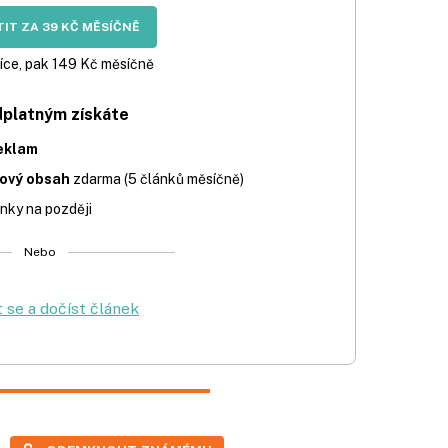
IT ZA 39 KČ MĚSÍČNĚ
íce, pak 149 Kč měsíčně
dplatným získáte
eklam
iový obsah
zdarma (5 článků měsíčně)
nky na později
Nebo
t se a dočíst článek