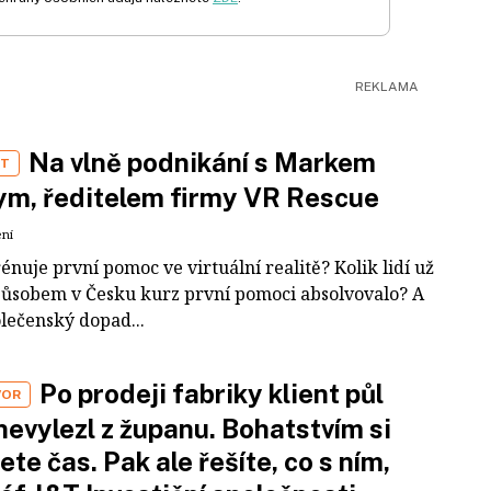
Na vlně podnikání s Markem
ST
m, ředitelem firmy VR Rescue
ení
rénuje první pomoc ve virtuální realitě? Kolik lidí už
působem v Česku kurz první pomoci absolvovalo? A
olečenský dopad...
Po prodeji fabriky klient půl
VOR
nevylezl z županu. Bohatstvím si
ete čas. Pak ale řešíte, co s ním,