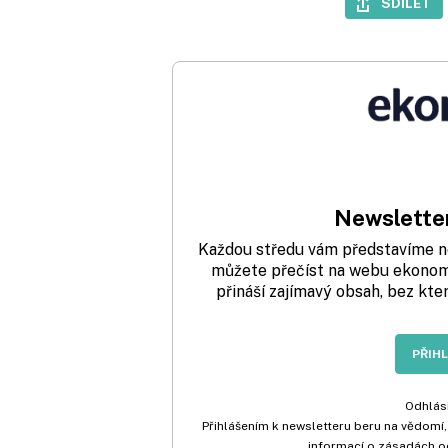
SDÍLET
Newsletter
Každou středu vám představíme nej
můžete přečíst na webu ekonom.
přináší zajímavý obsah, bez kte
PŘIH
Odhlási
Přihlášením k newsletteru beru na vědomí,
informací o zásadách o