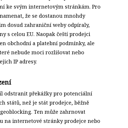
emí ke svým internetovým stránkám. Pro
znamenat, že se dostanou mnohdy
jim dosud zahraniční weby odpíraly,
y s celou EU. Naopak čeští prodejci
en obchodní a platební podmínky, ale
které nebude moci rozlišovat nebo
jich IP adresy.
zení
íl odstranit překážky pro potenciální
h států, než je stát prodejce, běžně
 geoblocking. Ten může zahrnovat
u na internetové stránky prodejce nebo