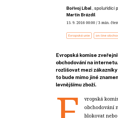
Bořivoj Líbal
, spoluřídící
Martin Brázdil
15. 9. 2016
00:00
/ 3 min. č
Evropská unie
on-line obcho
Evropská komise zveřejnil
obchodování na internetu.
rozlišovat mezi zákazníky
to bude mimo jiné znamen
levnějšímu zboží.
E
vropská komis
obchodování n
blokovat nebo