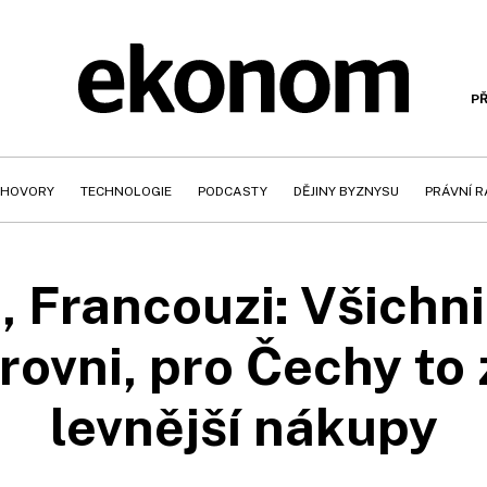
PŘ
HOVORY
TECHNOLOGIE
PODCASTY
DĚJINY BYZNYSU
PRÁVNÍ 
, Francouzi: Všichni
 rovni, pro Čechy to
levnější nákupy