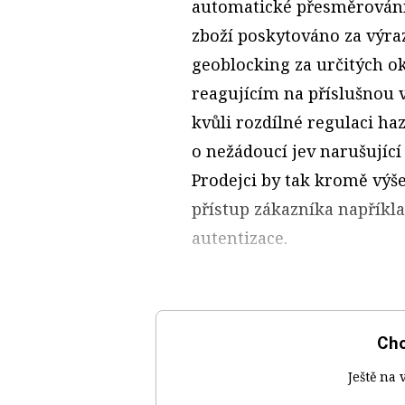
automatické přesměrování 
zboží poskytováno za výraz
geoblocking za určitých 
reagujícím na příslušnou v
kvůli rozdílné regulaci ha
o nežádoucí jev narušující
Prodejci by tak kromě výš
přístup zákazníka napříkl
autentizace.
Chc
Ještě na 