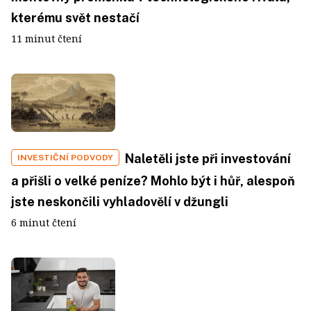
kterému svět nestačí
11 minut čtení
Naletěli jste při investování
INVESTIČNÍ PODVODY
a přišli o velké peníze? Mohlo být i hůř, alespoň
jste neskončili vyhladovělí v džungli
6 minut čtení