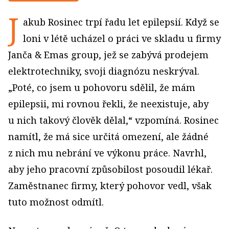
J
akub Rosinec trpí řadu let epilepsií. Když se
loni v létě ucházel o práci ve skladu u firmy
Janča & Emas group, jež se zabývá prodejem
elektrotechniky, svoji diagnózu neskrýval.
„Poté, co jsem u pohovoru sdělil, že mám
epilepsii, mi rovnou řekli, že neexistuje, aby
u nich takový člověk dělal,“ vzpomíná. Rosinec
namítl, že má sice určitá omezení, ale žádné
z nich mu nebrání ve výkonu práce. Navrhl,
aby jeho pracovní způsobilost posoudil lékař.
Zaměstnanec firmy, který pohovor vedl, však
tuto možnost odmítl.