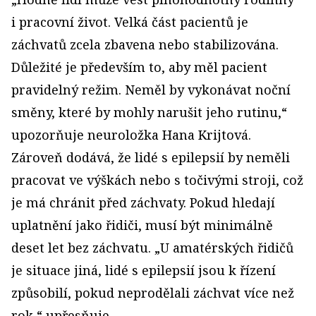
i pracovní život. Velká část pacientů je
záchvatů zcela zbavena nebo stabilizována.
Důležité je především to, aby měl pacient
pravidelný režim. Neměl by vykonávat noční
směny, které by mohly narušit jeho rutinu,“
upozorňuje neuroložka Hana Krijtová.
Zároveň dodává, že lidé s epilepsií by neměli
pracovat ve výškách nebo s točivými stroji, což
je má chránit před záchvaty. Pokud hledají
uplatnění jako řidiči, musí být minimálně
deset let bez záchvatu. „U amatérských řidičů
je situace jiná, lidé s epilepsií jsou k řízení
způsobilí, pokud neprodělali záchvat více než
rok,“ upřesňuje.