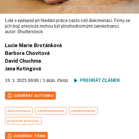
Lidé s epilepsií při hledání práce často čelí diskriminaci. Firmy se
jich bojí, přestože mohou být plnohodnotnými zaměstnanci.
autor:
Shutterstock
Lucie Marie Brotánková
Barbora Chovítová
David Chuchma
Jana Kotingová
19. 1. 2023
00:00
/ 5 min. čtení
PŘEHRÁT ČLÁNEK
ODEBÍRAT AUTORKU
diskriminace
zaměstnavatel
zaměstnanec
pracovní pohovor
ODEBÍRAT TÉMA