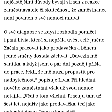
nejčastějšími důvody bývají strach z reakce
zaměstnavatele či skutečnost, že zaměstnanec
není povinen o své nemoci mluvit.
O své diagnóze se kdysi rozhodla pomlčet
i paní Livia, která si nepřála uvést celé jméno.
Začala pracovat jako prodavačka a během
jedné směny dostala záchvat. „Odvezla mě
sanitka, a když jsem o pár dní později přišla
do práce, řekli, že mě musí propustit pro
nadbytečnost,“ popisuje Livia. Při hledání
nového zaměstnání však už svou nemoc
netajila. „Vědí o tom všichni. Pracuju tam už
šest let, nejdřív jako prodavačka, teď jako
pokladní dozor. Jsem v kanceláři