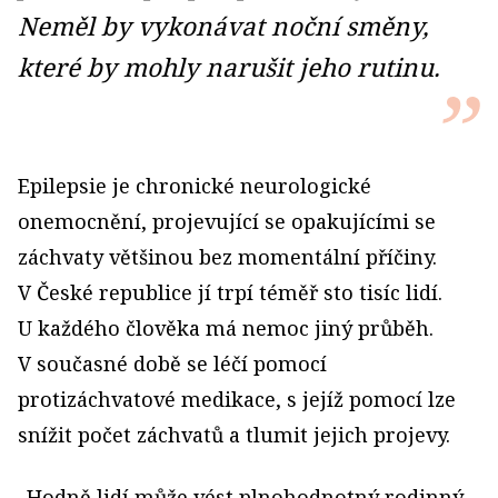
Neměl by vykonávat noční směny,
které by mohly narušit jeho rutinu.
Epilepsie je chronické neurologické
onemocnění, projevující se opakujícími se
záchvaty většinou bez momentální příčiny.
V České republice jí trpí téměř sto tisíc lidí.
U každého člověka má nemoc jiný průběh.
V současné době se léčí pomocí
protizáchvatové medikace, s jejíž pomocí lze
snížit počet záchvatů a tlumit jejich projevy.
„Hodně lidí může vést plnohodnotný rodinný