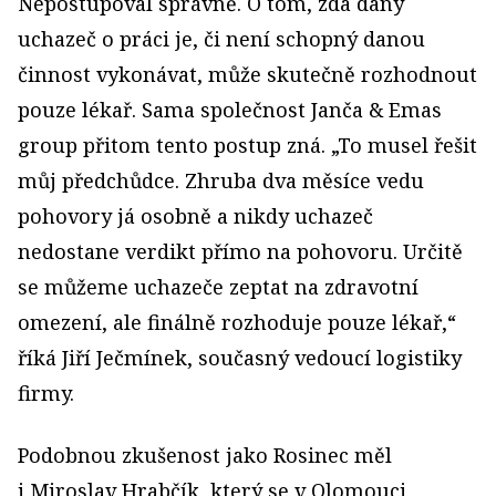
Nepostupoval správně. O tom, zda daný
uchazeč o práci je, či není schopný danou
činnost vykonávat, může skutečně rozhodnout
pouze lékař. Sama společnost Janča & Emas
group přitom tento postup zná. „To musel řešit
můj předchůdce. Zhruba dva měsíce vedu
pohovory já osobně a nikdy uchazeč
nedostane verdikt přímo na pohovoru. Určitě
se můžeme uchazeče zeptat na zdravotní
omezení, ale finálně rozhoduje pouze lékař,“
říká Jiří Ječmínek, současný vedoucí logistiky
firmy.
Podobnou zkušenost jako Rosinec měl
i Miroslav Hrabčík, který se v Olomouci