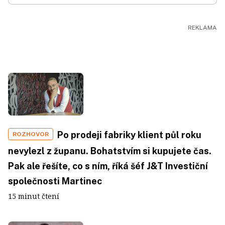
Po prodeji fabriky klient půl roku
ROZHOVOR
nevylezl z županu. Bohatstvím si kupujete čas.
Pak ale řešíte, co s ním, říká šéf J&T Investiční
společnosti Martinec
15 minut čtení