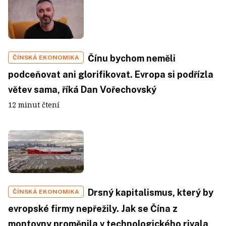
Čínu bychom neměli
ČÍNSKÁ EKONOMIKA
podceňovat ani glorifikovat. Evropa si podřízla
větev sama, říká Dan Vořechovský
12 minut čtení
Drsný kapitalismus, který by
ČÍNSKÁ EKONOMIKA
evropské firmy nepřežily. Jak se Čína z
montovny proměnila v technologického rivala,