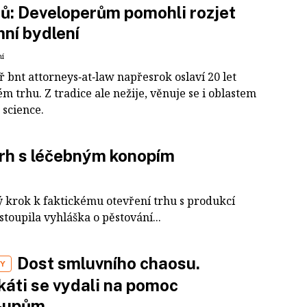
ů: Developerům pomohli rozjet
ní bydlení
ní
 bnt attorneys‑at‑law napřesrok oslaví 20 let
m trhu. Z tradice ale nežije, věnuje se i oblastem
e science.
trh s léčebným konopím
ý krok k faktickému otevření trhu s produkcí
stoupila vyhláška o pěstování...
Dost smluvního chaosu.
Y
áti se vydali na pomoc
t‑upům