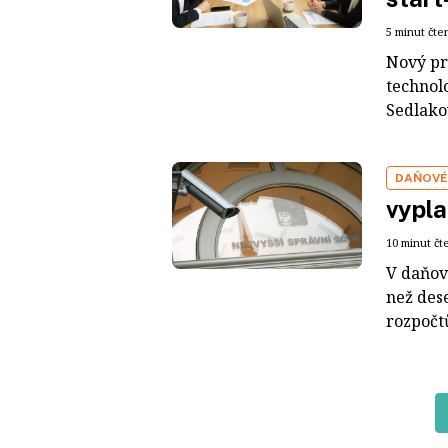
5 minut čte
Nový pr
technol
Sedlakov
DAŇOVÉ
vypla
10 minut čt
V daňov
než des
rozpočtů