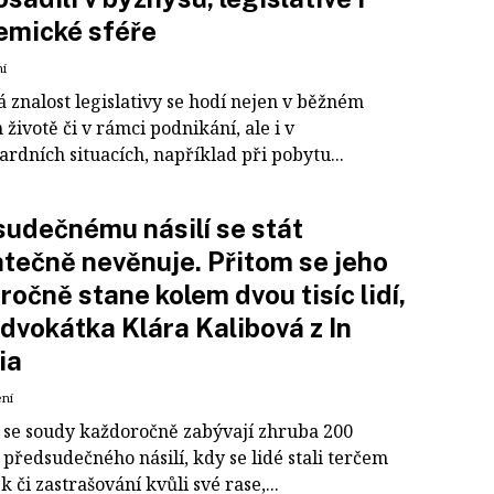
emické sféře
ní
 znalost legislativy se hodí nejen v běžném
životě či v rámci podnikání, ale i v
rdních situacích, například při pobytu...
udečnému násilí se stát
tečně nevěnuje. Přitom se jeho
 ročně stane kolem dvou tisíc lidí,
advokátka Klára Kalibová z In
ia
ení
 se soudy každoročně zabývají zhruba 200
předsudečného násilí, kdy se lidé stali terčem
 či zastrašování kvůli své rase,...