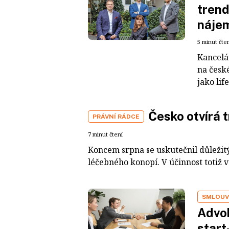
trend
nájem
5 minut čte
Kancelář
na české
jako lif
Česko otvírá 
PRÁVNÍ RÁDCE
7 minut čtení
Koncem srpna se uskutečnil důležit
léčebného konopí. V účinnost totiž v
SMLOUV
Advok
star