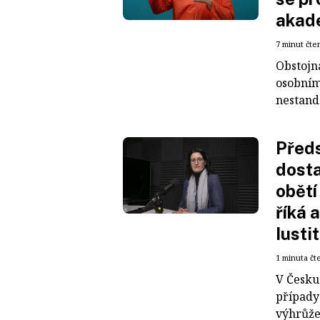
akad
7 minut čte
Obstojná
osobním 
nestanda
Předs
dosta
obětí
říká 
Iustit
1 minuta čt
V Česku
případy 
výhrůžek