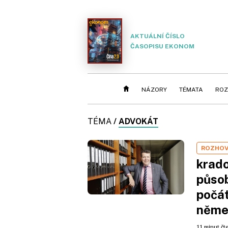
AKTUÁLNÍ ČÍSLO
ČASOPISU EKONOM
NÁZORY
TÉMATA
ROZ
TÉMA
/
ADVOKÁT
ROZHO
krado
působ
počát
něme
11 minut čt