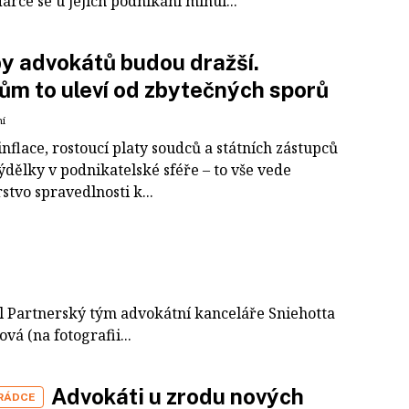
rce se u jejich podnikání minul...
y advokátů budou dražší.
m to uleví od zbytečných sporů
ní
nflace, rostoucí platy soudců a státních zástupců
výdělky v podnikatelské sféře – to vše vede
stvo spravedlnosti k...
al Partnerský tým advokátní kanceláře Sniehotta
vá (na fotografii...
Advokáti u zrodu nových
 RÁDCE