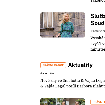
zákonodá
Služb
Soudů
8 minut čte
Vysoká i
i vyšší 
minister
Aktuality
PRÁVNÍ RÁDCE
6 minut čtení
Nové síly ve Sniehotta & Vajda Leg
& Vajda Legal posílí Barbora Blahuto
PRÁVNÍ