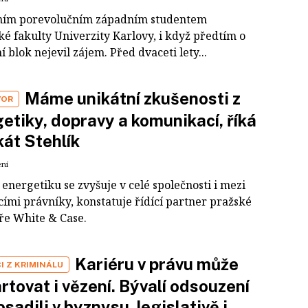
ním porevolučním západním studentem
ké fakulty Univerzity Karlovy, i když předtím o
 blok nejevil zájem. Před dvaceti lety...
Máme unikátní zkušenosti z
VOR
etiky, dopravy a komunikací, říká
át Stehlík
ení
energetiku se zvyšuje v celé společnosti i mezi
cími právníky, konstatuje řídící partner pražské
ře White & Case.
Kariéru v právu může
I Z KRIMINÁLU
rtovat i vězení. Bývalí odsouzení
osadili v byznysu, legislativě i