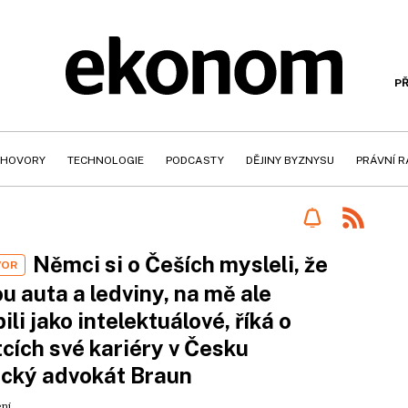
PŘ
HOVORY
TECHNOLOGIE
PODCASTY
DĚJINY BYZNYSU
PRÁVNÍ 
Němci si o Češích mysleli, že
VOR
u auta a ledviny, na mě ale
ili jako intelektuálové, říká o
cích své kariéry v Česku
cký advokát Braun
ení