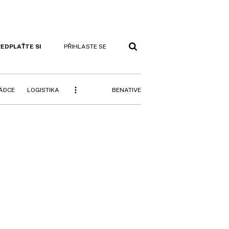
EDPLAŤTE SI
PŘIHLASTE SE
BENATIVE
RÁDCE
LOGISTIKA