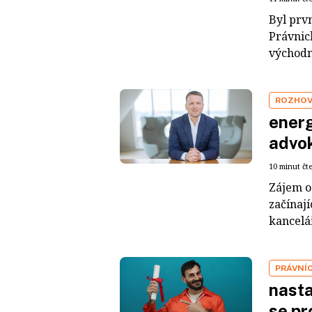
Byl prv
Právnic
východní
ROZHO
energ
advok
10 minut čt
Zájem o 
začínají
kancelá
PRÁVNÍC
nasta
se pr