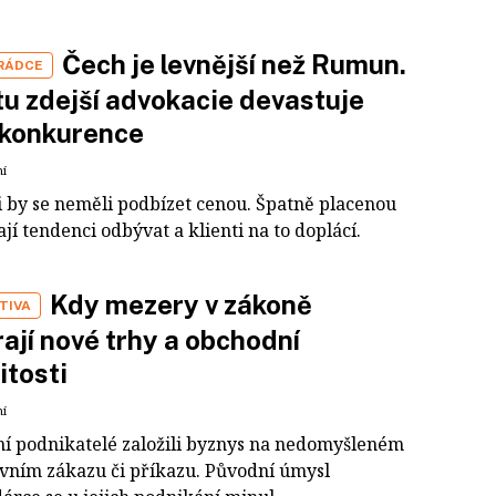
Čech je levnější než Rumun.
 RÁDCE
tu zdejší advokacie devastuje
 konkurence
ní
i by se neměli podbízet cenou. Špatně placenou
jí tendenci odbývat a klienti na to doplácí.
Kdy mezery v zákoně
TIVA
rají nové trhy a obchodní
itosti
ní
ní podnikatelé založili byznys na nedomyšleném
tivním zákazu či příkazu. Původní úmysl