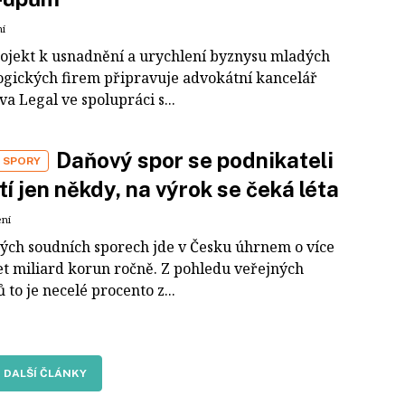
ní
ojekt k usnadnění a urychlení byznysu mladých
ogických firem připravuje advo­kátní kancelář
a Legal ve spolupráci s...
Daňový spor se podnikateli
 SPORY
tí jen někdy, na výrok se čeká léta
ení
ých soudních sporech jde v Česku úhrnem o více
et miliard korun ročně. Z pohledu veřejných
 to je necelé procento z...
DALŠÍ ČLÁNKY