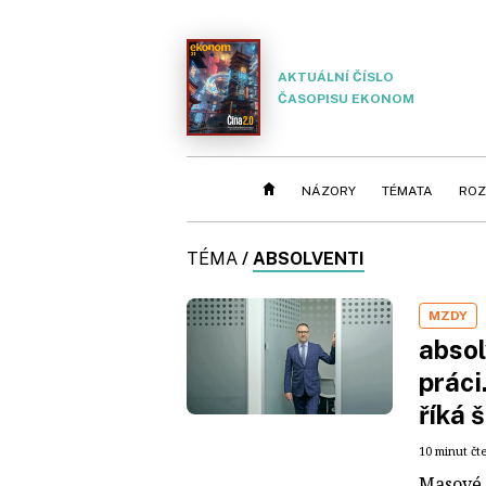
AKTUÁLNÍ ČÍSLO
ČASOPISU EKONOM
NÁZORY
TÉMATA
ROZ
TÉMA
/
ABSOLVENTI
MZDY
absol
práci.
říká 
10 minut čt
Masové 