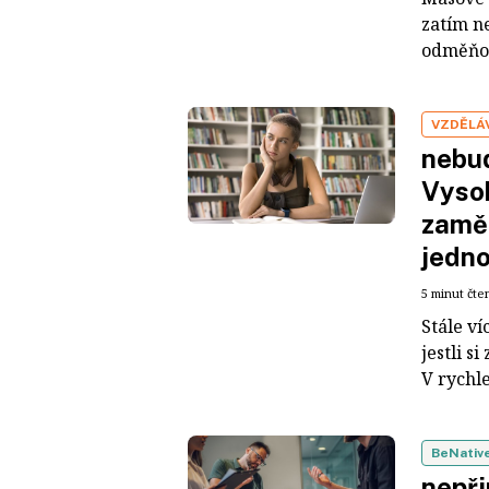
zatím n
odměňová
VZDĚLÁ
nebud
Vysok
zaměř
jedn
5 minut čte
Stále v
jestli s
V rychle
BeNativ
nepři