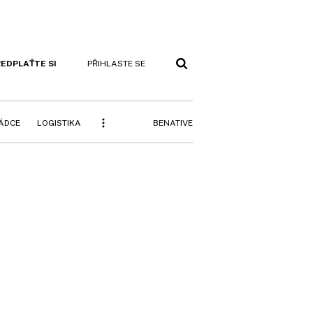
EDPLAŤTE SI
PŘIHLASTE SE
BENATIVE
RÁDCE
LOGISTIKA