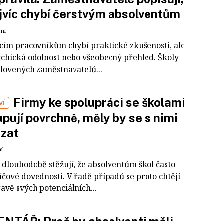
jvíc chybí čerstvým absolventům
ení
ícím pracovníkům chybí praktické zkušenosti, ale
ychická odolnost nebo všeobecný přehled. Školy
slovených zaměstnavatelů...
Firmy ke spolupráci se školami
VÍ
upují povrchně, měly by se s nimi
ázat
ní
 dlouhodobě stěžují, že absolventům škol často
íčové dovednosti. V řadě případů se proto chtějí
avě svých potenciálních...