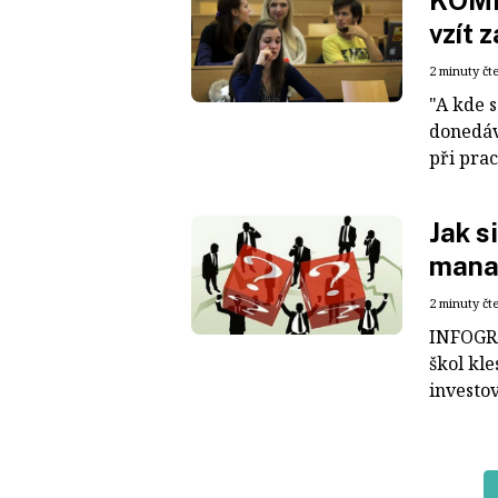
KOME
vzít 
2 minuty čt
"A kde s
donedáv
při pra
Jak s
mana
2 minuty čt
INFOGRA
škol kl
investov