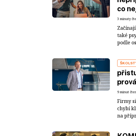
co ne
3 minuty čt
Začínaj
také ps
podle o
ŠKOLST
přist
prov
9 minut čte
Firmy si
chybí kl
na přípr