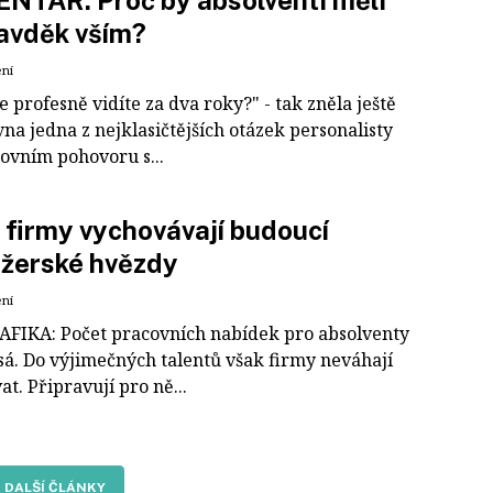
NTÁŘ: Proč by absolventi měli
zavděk vším?
ení
e profesně vidíte za dva roky?" - tak zněla ještě
na jedna z nejklasičtějších otázek personalisty
covním pohovoru s...
i firmy vychovávají budoucí
žerské hvězdy
ení
FIKA: Počet pracovních nabídek pro absolventy
esá. Do výjimečných talentů však firmy neváhají
at. Připravují pro ně...
DALŠÍ ČLÁNKY