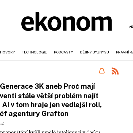
PŘ
HOVORY
TECHNOLOGIE
PODCASTY
DĚJINY BYZNYSU
PRÁVNÍ 
Generace 3K aneb Proč mají
venti stále větší problém najít
 AI v tom hraje jen vedlejší roli,
šéf agentury Grafton
ení
propouštění kvůli umělé inteligenci v Česku