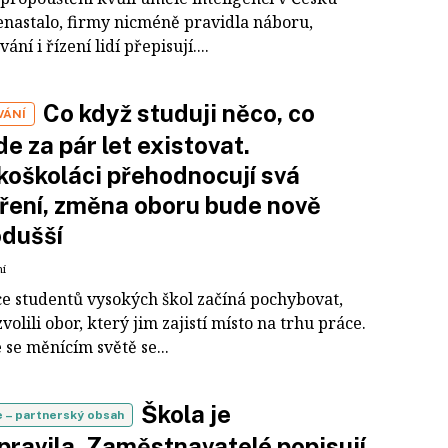
enastalo, firmy nicméně pravidla náboru,
ní i řízení lidí přepisují....
Co když studuji něco, co
VÁNÍ
e za pár let existovat.
oškoláci přehodnocují svá
ení, změna oboru bude nově
odušší
ní
íce studentů vysokých škol začíná pochybovat,
i zvolili obor, který jim zajistí místo na trhu práce.
 se měnícím světě se...
Škola je
e
– partnerský obsah
pravila. Zaměstnavatelé popisují,