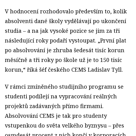
V hodnocení rozhodovalo především to, kolik
absolventi dané školy vydělávají po ukončení
studia – a na jak vysoké pozice se jim za tři
následující roky podaří vystoupat. „První plat
po absolvování je zhruba šedesát tisíc korun
měsíčně a tři roky po škole už je to 150 tisíc
korun,“ říká šéf českého CEMS Ladislav Tyll.
V rámci zmíněného studijního programu se
studenti podílejí na vypracování reálných
projektů zadávaných přímo firmami.
Absolvování CEMS je tak pro studenty
vstupenkou do světa velkého byznysu – přes
osmdesát procent z nich končí v korporacích.