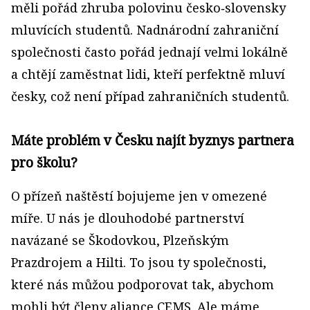
měli pořád zhruba polovinu česko‑slovensky
mluvících studentů. Nadnárodní zahraniční
společnosti často pořád jednají velmi lokálně
a chtějí zaměstnat lidi, kteří perfektně mluví
česky, což není případ zahraničních studentů.
Máte problém v Česku najít byznys partnera
pro školu?
O přízeň naštěstí bojujeme jen v omezené
míře. U nás je dlouhodobé partnerství
navázané se Škodovkou, Plzeňským
Prazdrojem a Hilti. To jsou ty společnosti,
které nás můžou podporovat tak, abychom
mohli být členy aliance CEMS. Ale máme