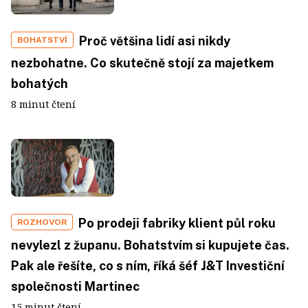
Proč většina lidí asi nikdy
BOHATSTVÍ
nezbohatne. Co skutečně stojí za majetkem
bohatých
8 minut čtení
Po prodeji fabriky klient půl roku
ROZHOVOR
nevylezl z županu. Bohatstvím si kupujete čas.
Pak ale řešíte, co s ním, říká šéf J&T Investiční
společnosti Martinec
15 minut čtení