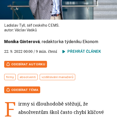
Ladislav Tyll, šéf českého CEMS.
autor:
Václav Vašků
Monika Ginterová
, redaktorka týdeníku Ekonom
22. 9. 2022
00:00
/ 9 min. čtení
PŘEHRÁT ČLÁNEK
ODEBÍRAT AUTORKU
firmy
absolventi
vzdělávání manažerů
ODEBÍRAT TÉMA
F
irmy si dlouhodobě stěžují, že
absolventům škol často chybí klíčové