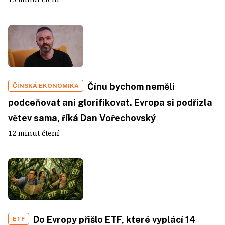
Čínu bychom neměli
ČÍNSKÁ EKONOMIKA
podceňovat ani glorifikovat. Evropa si podřízla
větev sama, říká Dan Vořechovský
12 minut čtení
Do Evropy přišlo ETF, které vyplácí 14
ETF