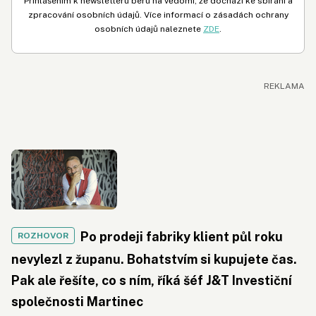
Přihlášením k newsletteru beru na vědomí, že dochází ke sbírání a
zpracování osobních údajů. Více informací o zásadách ochrany
osobních údajů naleznete
ZDE
.
Po prodeji fabriky klient půl roku
ROZHOVOR
nevylezl z županu. Bohatstvím si kupujete čas.
Pak ale řešíte, co s ním, říká šéf J&T Investiční
společnosti Martinec