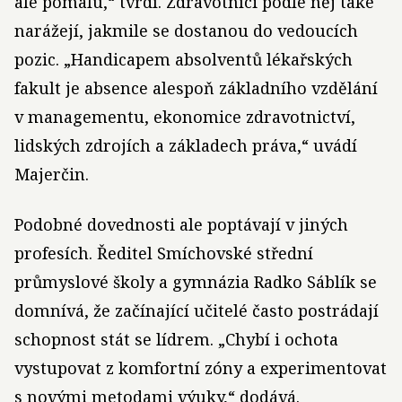
ale pomalu,“ tvrdí. Zdravotníci podle něj také
narážejí, jakmile se dostanou do vedoucích
pozic. „Handicapem absolventů lékařských
fakult je absence alespoň základního vzdělání
v managementu, ekonomice zdravotnictví,
lidských zdrojích a základech práva,“ uvádí
Majerčin.
Podobné dovednosti ale poptávají v jiných
profesích. Ředitel Smíchovské střední
průmyslové školy a gymnázia Radko Sáblík se
domnívá, že začínající učitelé často postrádají
schopnost stát se lídrem. „Chybí i ochota
vystupovat z komfortní zóny a experimentovat
s novými metodami výuky,“ dodává.