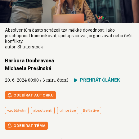
Absolventům často scházejí tzv. měkké dovednosti, jako
je schopnost komunikovat, spolupracovat, organizovat nebo řešit
konflikty.
autor:
Shutterstock
Barbora Doubravová
Michaela Prešinská
20. 6. 2024
00:00
/ 3 min. čtení
PŘEHRÁT ČLÁNEK
ODEBÍRAT AUTORKU
vzdělávání
absolventi
trh práce
BeNative
ODEBÍRAT TÉMA