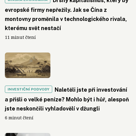
Drsný kapitalismus, který by
evropské firmy nepřežily. Jak se Čína z
montovny proměnila v technologického rivala,
kterému svět nestačí
11 minut čtení
Naletěli jste při investování
INVESTIČNÍ PODVODY
a přišli o velké peníze? Mohlo být i hůř, alespoň
jste neskončili vyhladovělí v džungli
6 minut čtení