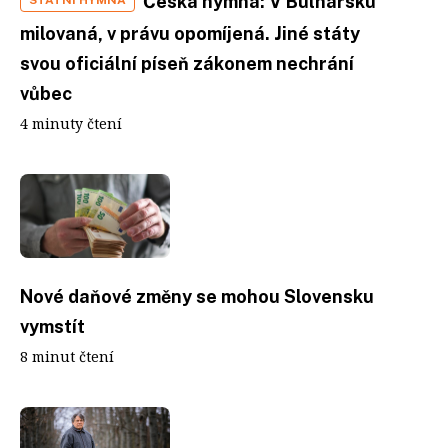
Česká hymna: V Bulharsku
milovaná, v právu opomíjená. Jiné státy
svou oficiální píseň zákonem nechrání
vůbec
4 minuty čtení
Nové daňové změny se mohou Slovensku
vymstít
8 minut čtení