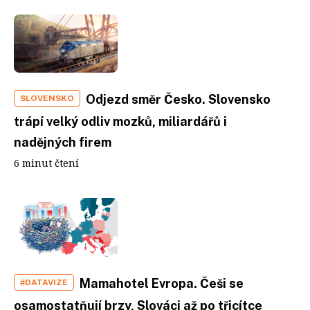
Odjezd směr Česko. Slovensko
SLOVENSKO
trápí velký odliv mozků, miliardářů i
nadějných firem
6 minut čtení
Mamahotel Evropa. Češi se
#DATAVIZE
osamostatňují brzy, Slováci až po třicítce