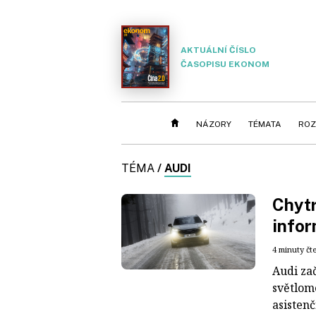
AKTUÁLNÍ ČÍSLO
ČASOPISU EKONOM
NÁZORY
TÉMATA
ROZ
TÉMA
/
AUDI
Chytr
infor
4 minuty čt
Audi zač
světlom
asistenč