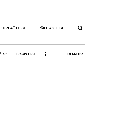
EDPLAŤTE SI
PŘIHLASTE SE
BENATIVE
RÁDCE
LOGISTIKA