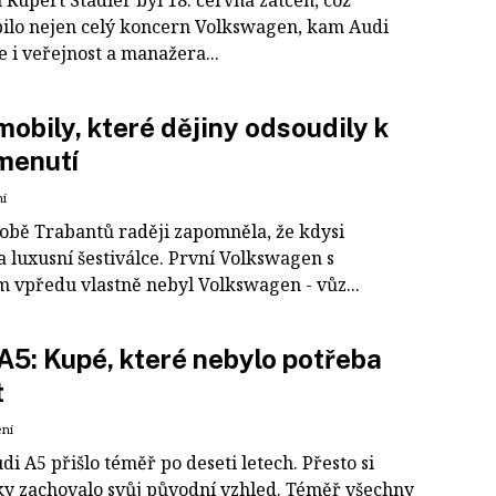
 Rupert Stadler byl 18. června zatčen, což
ilo nejen celý koncern Volkswagen, kam Audi
le i veřejnost a manažera...
obily, které dějiny odsoudily k
menutí
ní
obě Trabantů raději zapomněla, že kdysi
 luxusní šestiválce. První Volkswagen s
 vpředu vlastně nebyl Volkswagen - vůz...
A5: Kupé, které nebylo potřeba
t
ení
i A5 přišlo téměř po deseti letech. Přesto si
ky zachovalo svůj původní vzhled. Téměř všechny