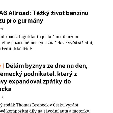
A6 Allroad: Těžký život benzinu
zu pro gurmány
ení
 allroad z Ingolstadtu je dalším důkazem
itelné pozice německých značek ve vyšší střední,
i ředitelské třídě...
Dělám byznys ze dne na den,
M
německý podnikatel, který z
vy expandoval zpátky do
cka
ení
ý rodák Thomas Brebeck v Česku vyrábí
vé kompozitní díly na závodní auta a motorky.