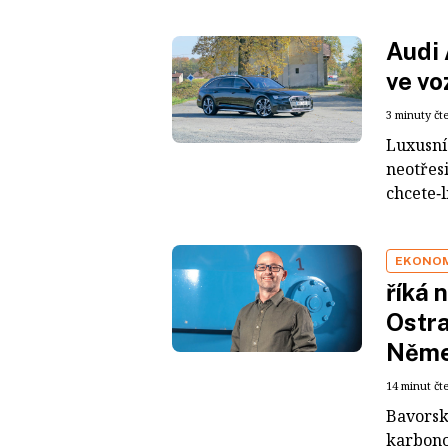
Audi 
ve vo
3 minuty čt
Luxusní
neotřes
chcete‑l
EKONO
říká 
Ostra
Něme
14 minut čt
Bavorsk
karbono