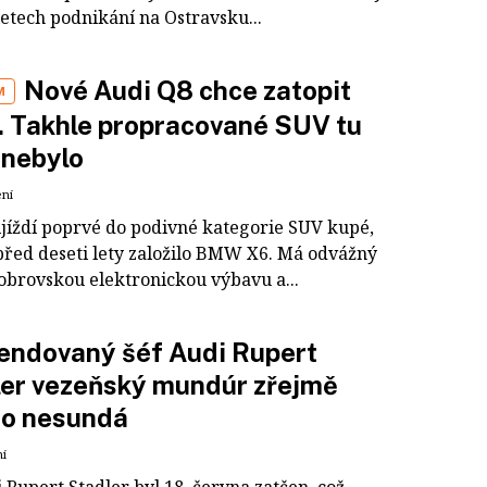
letech podnikání na Ostravsku...
Nové Audi Q8 chce zatopit
M
 Takhle propracované SUV tu
 nebylo
ení
ijíždí poprvé do podivné kategorie SUV kupé,
před deseti lety založilo BMW X6. Má odvážný
 obrovskou elektronickou výbavu a...
endovaný šéf Audi Rupert
ler vezeňský mundúr zřejmě
ho nesundá
ní