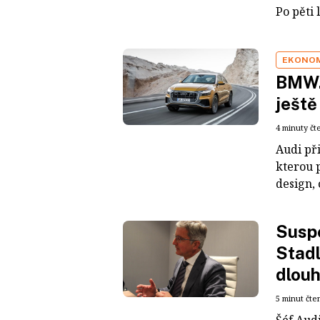
Po pěti 
EKONO
BMW.
ještě
4 minuty čt
Audi př
kterou 
design,
Susp
Stad
dlou
5 minut čte