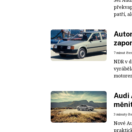
Šéf Audi
překvap
patří, a
Autom
zapo
7 minut čte
NDR v d
vyráběla
motorem
Audi 
měni
3 minuty čt
Nové Aud
praktic