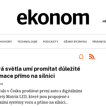
PŘ
HOVORY
TECHNOLOGIE
PODCASTY
DĚJINY BYZNYSU
PRÁVNÍ 
á světla umí promítat důležité
mace přímo na silnici
ení
alo v Česku prodávat první auto s digitálními
ety Matrix LED, které jsou propojené s
ními systémy vozu a přímo na silnici...