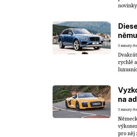
novinky
Diese
němu 
3 minuty čt
Dvakrát
rychlé 
luxusníc
Vyzko
na ad
3 minuty čt
Německý
výkonem
pro něj 