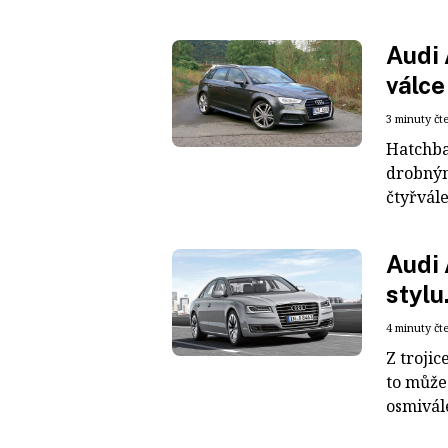
Audi 
válce
3 minuty čt
Hatchba
drobným
čtyřvále
Audi 
stylu
4 minuty čt
Z trojic
to může
osmivál