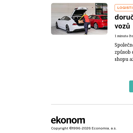
LOGIST
doruč
vozů
1 minuta čt
Společn
způsob 
shopu a
Copyright
©1996-2026
Economia, a.s.