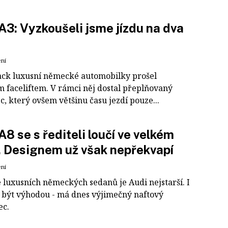
A3: Vyzkoušeli jsme jízdu na dva
ení
ck luxusní německé automobilky prošel
 faceliftem. V rámci něj dostal přeplňovaný
c, který ovšem většinu času jezdí pouze...
A8 se s řediteli loučí ve velkém
. Designem už však nepřekvapí
ení
e luxusních německých sedanů je Audi nejstarší. I
 být výhodou - má dnes výjimečný naftový
ec.