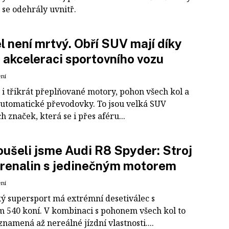
 se odehrály uvnitř.
l není mrtvý. Obří SUV mají díky
akceleraci sportovního vozu
ení
 i třikrát přeplňované motory, pohon všech kol a
automatické převodovky. To jsou velká SUV
h značek, která se i přes aféru...
ušeli jsme Audi R8 Spyder: Stroj
renalin s jedinečným motorem
ení
 supersport má extrémní desetiválec s
 540 koní. V kombinaci s pohonem všech kol to
znamená až nereálné jízdní vlastnosti....