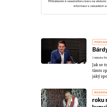
Přihlášením k newsletteru beru na vědomí,
informací o zásadách o
PODCA
Bárdy
1 minuta čt
Jak se t
tímto z
jaký sp
ROZHO
roku 
kupuj