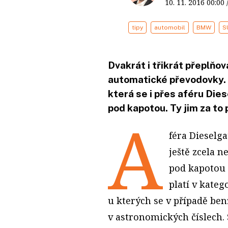
10. 11. 2016
00:00
tipy
automobil
BMW
S
Dvakrát i třikrát přeplňo
automatické převodovky. 
která se i přes aféru Die
pod kapotou. Ty jim za to
A
féra Diesel
ještě zcela n
pod kapotou 
platí v kateg
u kterých se v případě be
v astronomických číslech.