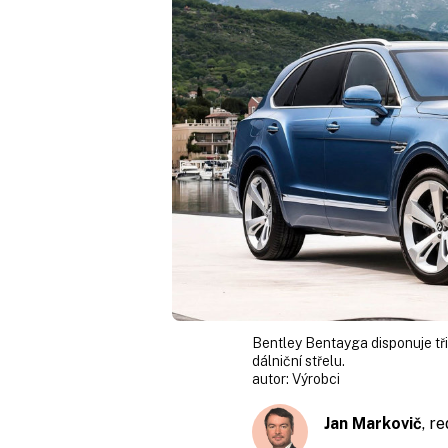
Bentley Bentayga disponuje tři
dálniční střelu.
autor:
Výrobci
Jan Markovič
, r