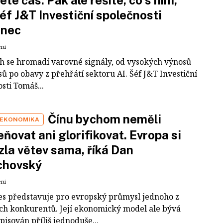
šéf J&T Investiční společnosti
inec
ení
ch se hromadí varovné signály, od vysokých výnosů
ů po obavy z přehřátí sektoru AI. Šéf J&T Investiční
sti Tomáš...
Čínu bychom neměli
 EKONOMIKA
ňovat ani glorifikovat. Evropa si
zla větev sama, říká Dan
chovský
ení
es představuje pro evropský průmysl jednoho z
ích konkurentů. Její ekonomický model ale bývá
pisován příliš jednoduše...