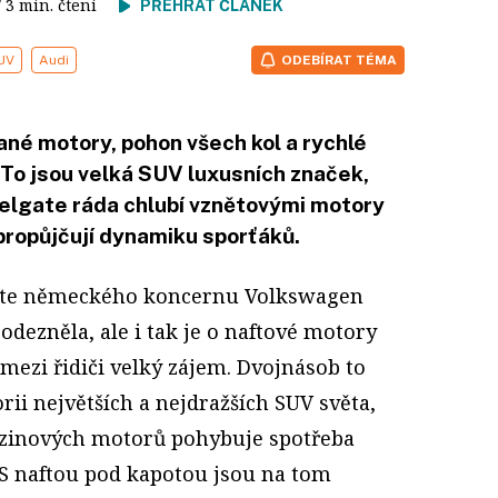
/ 3 min. čtení
PŘEHRÁT ČLÁNEK
UV
Audi
ODEBÍRAT TÉMA
vané motory, pohon všech kol a rychlé
To jsou velká SUV luxusních značek,
selgate ráda chlubí vznětovými motory
 propůjčují dynamiku sporťáků.
gate německého koncernu Volkswagen
eodezněla, ale i tak je o naftové motory
mezi řidiči velký zájem. Dvojnásob to
orii největších a nejdražších SUV světa,
nzinových motorů pohybuje spotřeba
 S naftou pod kapotou jsou na tom