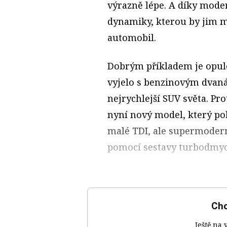
výrazně lépe. A díky mode
dynamiky, kterou by jim m
automobil.
Dobrým příkladem je opule
vyjelo s benzinovým dvanác
nejrychlejší SUV světa. Pr
nyní nový model, který po
malé TDI, ale supermodern
pomocí sestavy turbodmyc
Chc
Ještě na 