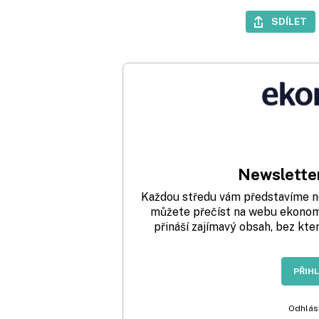
SDÍLET
Newsletter
Každou středu vám představíme nej
můžete přečíst na webu ekonom.
přináší zajímavý obsah, bez kte
PŘIH
Odhlási