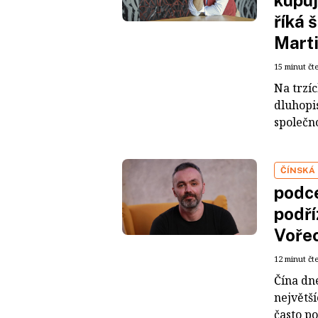
říká 
Mart
15 minut čt
Na trzí
dluhopis
společno
ČÍNSKÁ
podce
podří
Voře
12 minut čt
Čína dn
největš
často po