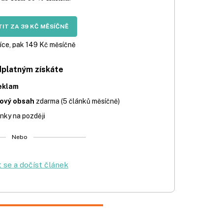
IT ZA 39 KČ MĚSÍČNĚ
íce, pak 149 Kč měsíčně
dplatným získáte
eklam
iový obsah
zdarma (5 článků měsíčně)
nky na později
Nebo
t se a dočíst článek