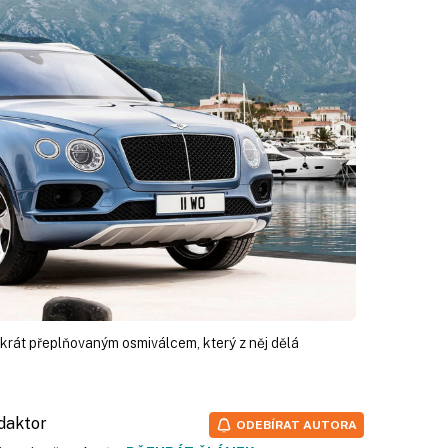
krát přeplňovaným osmiválcem, který z něj dělá
edaktor
ODEBÍRAT AUTORA