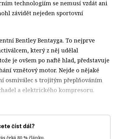
rním technologiím se nemusí vzdát ani
ohl závidět nejeden sportovní
ntní Bentley Bentayga. To nejprve
tiválcem, který z něj udělal
otože je ovšem po naftě hlad, představuje
hání vznětový motor. Nejde o nějaké
í osmiválec s trojitým přeplňováním
hadel a elektrického kompresoru.
ete číst dál?
vás čeká 80 % článku.