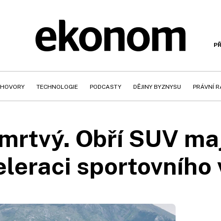
PŘ
HOVORY
TECHNOLOGIE
PODCASTY
DĚJINY BYZNYSU
PRÁVNÍ 
 mrtvý. Obří SUV ma
leraci sportovního