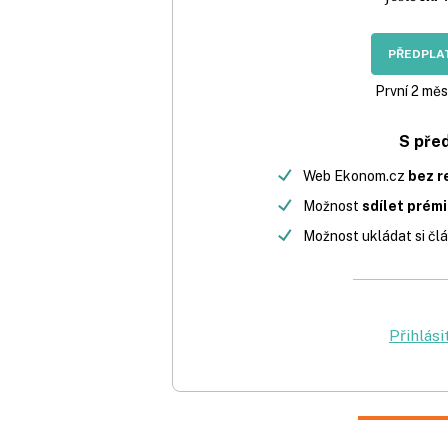
PŘEDPLAT
První 2 měs
S pře
Web Ekonom.cz
bez r
Možnost
sdílet prém
Možnost ukládat si člá
Přihlási