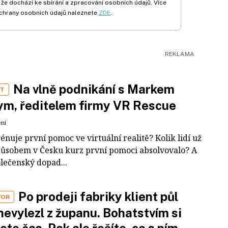
 že dochází ke sbírání a zpracování osobních údajů. Více
chrany osobních údajů naleznete
ZDE
.
Na vlně podnikání s Markem
ST
m, ředitelem firmy VR Rescue
ení
rénuje první pomoc ve virtuální realitě? Kolik lidí už
působem v Česku kurz první pomoci absolvovalo? A
olečenský dopad...
Po prodeji fabriky klient půl
VOR
nevylezl z županu. Bohatstvím si
ete čas. Pak ale řešíte, co s ním,