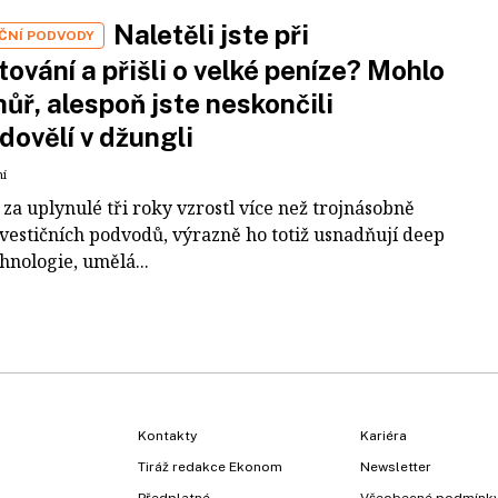
Naletěli jste při
IČNÍ PODVODY
tování a přišli o velké peníze? Mohlo
 hůř, alespoň jste neskončili
dovělí v džungli
ní
za uplynulé tři roky vzrostl více než trojnásobně
nvestičních podvodů, výrazně ho totiž usnadňují deep
hnologie, umělá...
Kontakty
Kariéra
Tiráž redakce Ekonom
Newsletter
Předplatné
Všeobecné podmínk