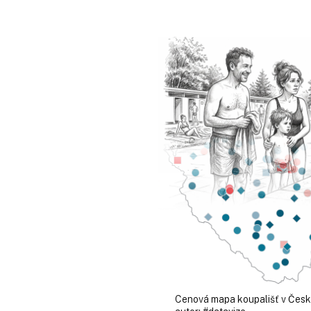
Cenová mapa koupališť v Čes