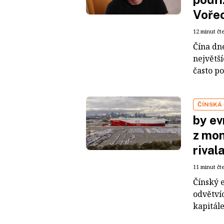
Voře
12 minut čt
Čína dn
největš
často po
ČÍNSKÁ
by ev
z mon
rival
11 minut čt
Čínský 
odvětvíc
kapitál