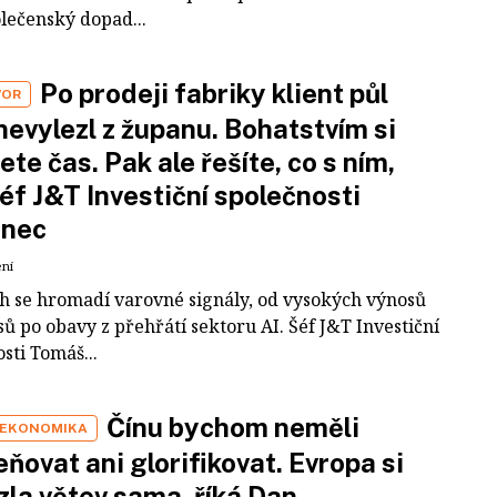
olečenský dopad...
Po prodeji fabriky klient půl
VOR
nevylezl z županu. Bohatstvím si
ete čas. Pak ale řešíte, co s ním,
šéf J&T Investiční společnosti
inec
ení
ch se hromadí varovné signály, od vysokých výnosů
ů po obavy z přehřátí sektoru AI. Šéf J&T Investiční
sti Tomáš...
Čínu bychom neměli
 EKONOMIKA
ňovat ani glorifikovat. Evropa si
zla větev sama, říká Dan