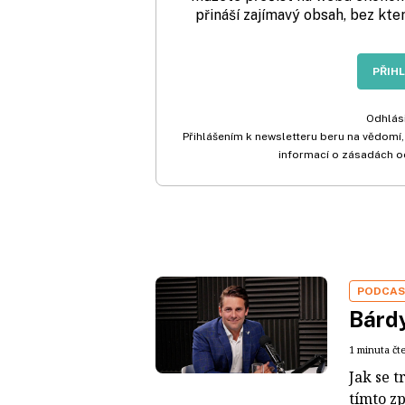
přináší zajímavý obsah, bez kte
PŘIH
Odhlási
Přihlášením k newsletteru beru na vědomí,
informací o zásadách o
PODCA
Bárdy
1 minuta čt
Jak se t
tímto z