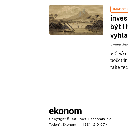
INVEST
inves
být i
vyhla
6 minut čte
V Česku 
počet i
fake tec
Copyright
©1996-2026
Economia, a.s.
Týdeník Ekonom
ISSN 1210-0714