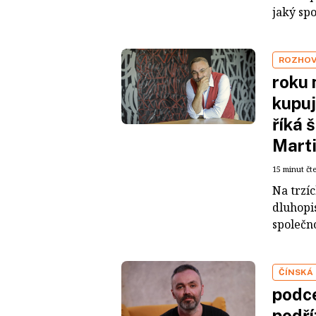
jaký sp
ROZHO
roku 
kupuj
říká 
Mart
15 minut čt
Na trzí
dluhopis
společno
ČÍNSKÁ
podce
podří