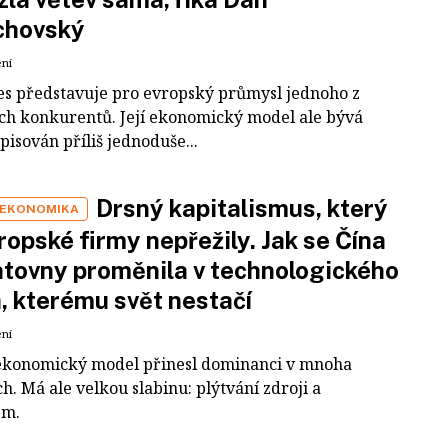
chovský
ení
es představuje pro evropský průmysl jednoho z
ích konkurentů. Její ekonomický model ale bývá
pisován příliš jednoduše...
Drsný kapitalismus, který
 EKONOMIKA
ropské firmy nepřežily. Jak se Čína
tovny proměnila v technologického
a, kterému svět nestačí
ení
ekonomický model přinesl dominanci v mnoha
h. Má ale velkou slabinu: plýtvání zdroji a
em.