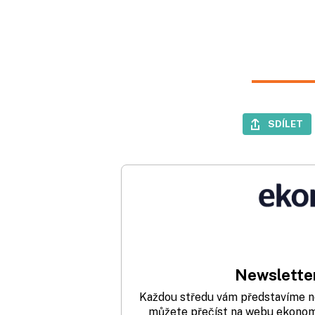
SDÍLET
Newsletter
Každou středu vám představíme nej
můžete přečíst na webu ekonom.