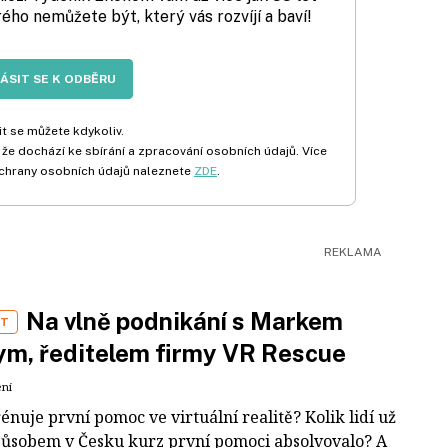
rého nemůžete být, který vás rozvíjí a baví!
LÁSIT SE K ODBĚRU
t se můžete kdykoliv.
 že dochází ke sbírání a zpracování osobních údajů. Více
chrany osobních údajů naleznete
ZDE
.
Na vlně podnikání s Markem
ST
m, ředitelem firmy VR Rescue
ení
rénuje první pomoc ve virtuální realitě? Kolik lidí už
působem v Česku kurz první pomoci absolvovalo? A