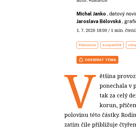
autor:
#datavize
Michal Janko
, datový novi
Jaroslava Bělovská
, gra
1. 7. 2026
18:00
/ 1 min. čt
#datavize
koupaliště
cen
ODEBÍRAT TÉMA
V
ětšina provo
ponechala v p
tak za celý d
korun, přičem
polovinu této částky. Rod
zatím čile přibližuje čtyř