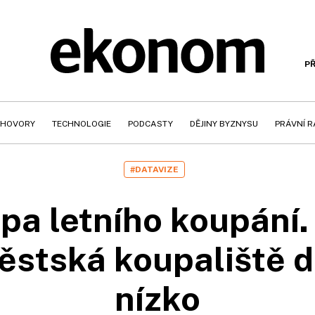
PŘ
HOVORY
TECHNOLOGIE
PODCASTY
DĚJINY BYZNYSU
PRÁVNÍ 
#DATAVIZE
a letního koupání
městská koupaliště d
nízko