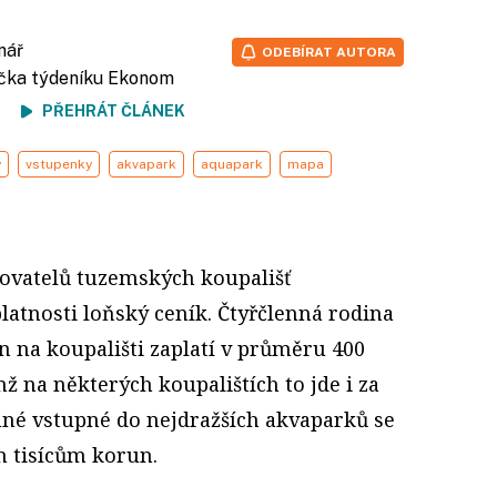
nář
ODEBÍRAT AUTORA
fička týdeníku Ekonom
ení
PŘEHRÁT ČLÁNEK
y
vstupenky
akvapark
aquapark
mapa
zovatelů tuzemských koupališť
latnosti loňský ceník. Čtyřčlenná rodina
en na koupališti zaplatí v průměru 400
ž na některých koupalištích to jde i za
inné vstupné do nejdražších akvaparků se
em tisícům korun.