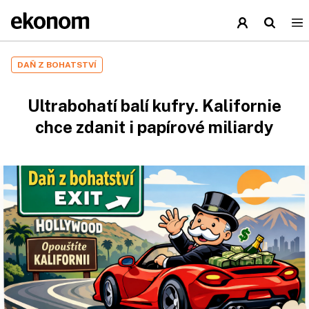
DAŇ Z BOHATSTVÍ
Ultrabohatí balí kufry. Kalifornie
chce zdanit i papírové miliardy