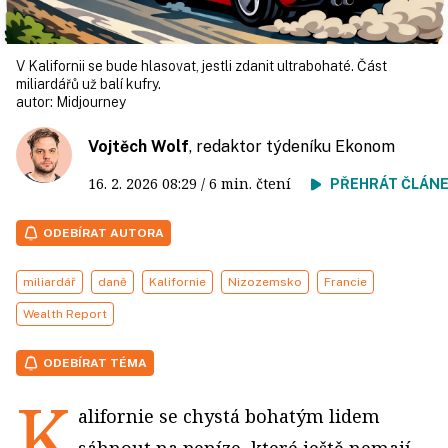
V Kalifornii se bude hlasovat, jestli zdanit ultrabohaté. Část
miliardářů už balí kufry.
autor:
Midjourney
Vojtěch Wolf
, redaktor týdeníku Ekonom
16. 2. 2026
08:29
/ 6 min. čtení
PŘEHRÁT ČLÁN
ODEBÍRAT AUTORA
miliardář
daně
Kalifornie
Nizozemsko
Francie
Wealth Report
ODEBÍRAT TÉMA
K
alifornie se chystá bohatým lidem