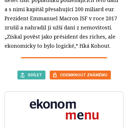
deset tisíc poplatníků podléhajících této dani
a s nimi kapitál přesahující 200 miliard eur.
Prezident Emmanuel Macron ISF v roce 2017
zrušil a nahradil ji užší daní z nemovitostí.
„Získal pověst jako président des riches, ale
ekonomicky to bylo logické,“ říká Kohout.
SDÍLET
ODEMKNOUT ZNÁMÉMU