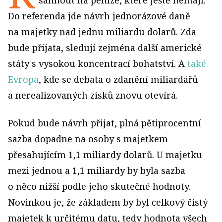
sáhnout na peníze, které ještě nemají.
Do referenda jde návrh jednorázové daně
na majetky nad jednu miliardu dolarů. Zda
bude přijata, sledují zejména další americké
státy s vysokou koncentrací bohatství. A
také
Evropa
, kde se debata o zdanění miliardářů
a nerealizovaných zisků znovu otevírá.
Pokud bude návrh přijat, plná pětiprocentní
sazba dopadne na osoby s majetkem
přesahujícím 1,1 miliardy dolarů. U majetku
mezi jednou a 1,1 miliardy by byla sazba
o něco nižší podle jeho skutečné hodnoty.
Novinkou je, že základem by byl celkový čistý
majetek k určitému datu, tedy hodnota všech