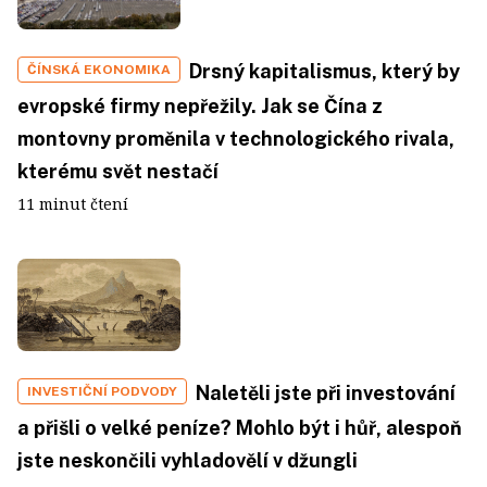
Drsný kapitalismus, který by
ČÍNSKÁ EKONOMIKA
evropské firmy nepřežily. Jak se Čína z
montovny proměnila v technologického rivala,
kterému svět nestačí
11 minut čtení
Naletěli jste při investování
INVESTIČNÍ PODVODY
a přišli o velké peníze? Mohlo být i hůř, alespoň
jste neskončili vyhladovělí v džungli