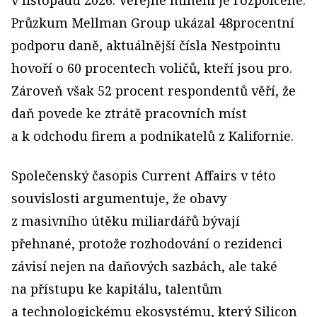
v listopadu 2026. Veřejné mínění je rozpolcené.
Průzkum Mellman Group ukázal 48procentní
podporu daně, aktuálnější čísla Nestpointu
hovoří o 60 procentech voličů, kteří jsou pro.
Zároveň však 52 procent respondentů věří, že
daň povede ke ztrátě pracovních míst
a k odchodu firem a podnikatelů z Kalifornie.
Společenský časopis Current Affairs v této
souvislosti argumentuje, že obavy
z masivního útěku miliardářů bývají
přehnané, protože rozhodování o rezidenci
závisí nejen na daňových sazbách, ale také
na přístupu ke kapitálu, talentům
a technologickému ekosystému, který Silicon