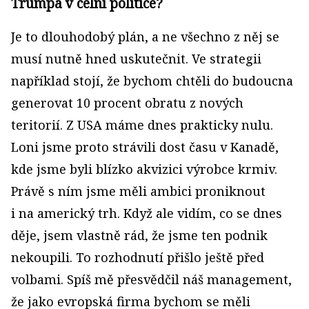
Trumpa v celní politice?
Je to dlouhodobý plán, a ne všechno z něj se
musí nutně hned uskutečnit. Ve strategii
například stojí, že bychom chtěli do budoucna
generovat 10 procent obratu z nových
teritorií. Z USA máme dnes prakticky nulu.
Loni jsme proto strávili dost času v Kanadě,
kde jsme byli blízko akvizici výrobce krmiv.
Právě s ním jsme měli ambici proniknout
i na americký trh. Když ale vidím, co se dnes
děje, jsem vlastně rád, že jsme ten podnik
nekoupili. To rozhodnutí přišlo ještě před
volbami. Spíš mě přesvědčil náš management,
že jako evropská firma bychom se měli