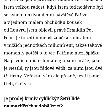
jsem velkou radost, když jsem teď nedávno byl
se synem na dvoudenní návštěvě Paříže
a v jednom malém obchůdku kousek
od Louvru jsem objevil právě Franklin Pet
Food. Je to zatím menší značka s obratem
v nižších jednotkách milionů eur, takže takové
momenty potěší o to víc. Patříme mezi špičku.
Na prvních místech máte globální hráče, jako
je Nestlé, ty jsou řádově větší, za nimi jsou dvě
tři firmy. Neřeknu vám ale přesně, jestli jsme
třetí, či čtvrtí.
Je prodej krmiv cyklický? Šetří lidé
na mazlíčcích v době krizí?