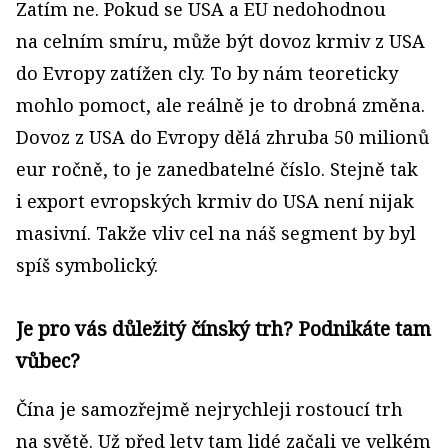
Zatím ne. Pokud se USA a EU nedohodnou
na celním smíru, může být dovoz krmiv z USA
do Evropy zatížen cly. To by nám teoreticky
mohlo pomoct, ale reálně je to drobná změna.
Dovoz z USA do Evropy dělá zhruba 50 milionů
eur ročně, to je zanedbatelné číslo. Stejně tak
i export evropských krmiv do USA není nijak
masivní. Takže vliv cel na náš segment by byl
spíš symbolický.
Je pro vás důležitý čínský trh? Podnikáte tam
vůbec?
Čína je samozřejmě nejrychleji rostoucí trh
na světě. Už před lety tam lidé začali ve velkém