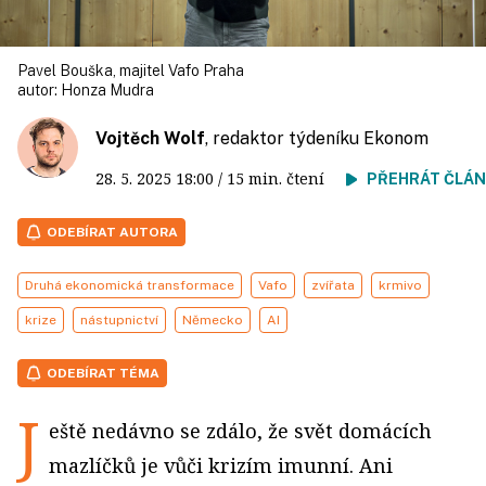
Pavel Bouška, majitel Vafo Praha
autor:
Honza Mudra
Vojtěch Wolf
, redaktor týdeníku Ekonom
28. 5. 2025
18:00
/ 15 min. čtení
PŘEHRÁT ČLÁ
ODEBÍRAT AUTORA
Druhá ekonomická transformace
Vafo
zvířata
krmivo
krize
nástupnictví
Německo
AI
ODEBÍRAT TÉMA
J
eště nedávno se zdálo, že svět domácích
mazlíčků je vůči krizím imunní. Ani