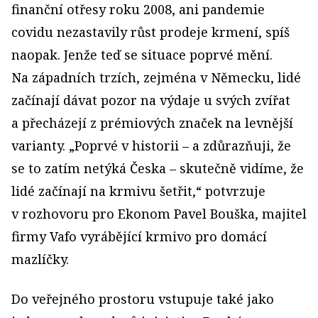
finanční otřesy roku 2008, ani pandemie
covidu nezastavily růst prodeje krmení, spíš
naopak. Jenže teď se situace poprvé mění.
Na západních trzích, zejména v Německu, lidé
začínají dávat pozor na výdaje u svých zvířat
a přecházejí z prémiových značek na levnější
varianty. „Poprvé v historii – a zdůrazňuji, že
se to zatím netýká Česka – skutečně vidíme, že
lidé začínají na krmivu šetřit,“ potvrzuje
v rozhovoru pro Ekonom Pavel Bouška, majitel
firmy Vafo vyrábějící krmivo pro domácí
mazlíčky.
Do veřejného prostoru vstupuje také jako