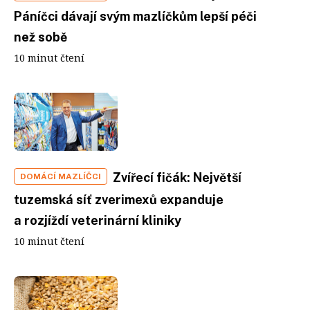
Páníčci dávají svým mazlíčkům lepší péči
než sobě
10 minut čtení
Zvířecí fičák: Největší
DOMÁCÍ MAZLÍČCI
tuzemská síť zverimexů expanduje
a rozjíždí veterinární kliniky
10 minut čtení