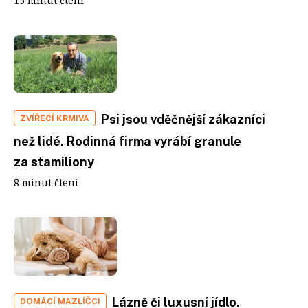
15 minut čtení
Psi jsou vděčnější zákazníci
ZVÍŘECÍ KRMIVA
než lidé. Rodinná firma vyrábí granule
za stamiliony
8 minut čtení
Lázně či luxusní jídlo.
DOMÁCÍ MAZLÍČCI