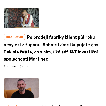
Po prodeji fabriky klient půl roku
ROZHOVOR
nevylezl z županu. Bohatstvím si kupujete čas.
Pak ale řešíte, co s ním, říká šéf J&T Investiční
společnosti Martinec
15 minut čtení