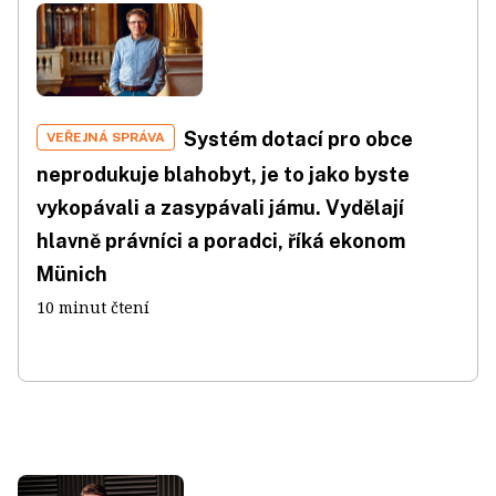
Systém dotací pro obce
VEŘEJNÁ SPRÁVA
neprodukuje blahobyt, je to jako byste
vykopávali a zasypávali jámu. Vydělají
hlavně právníci a poradci, říká ekonom
Münich
10 minut čtení