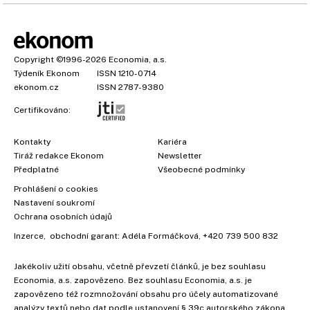
Copyright
©1996-2026
Economia, a.s.
Týdeník Ekonom
ISSN 1210-0714
ekonom.cz
ISSN 2787-9380
Certifikováno:
Kontakty
Kariéra
Tiráž redakce Ekonom
Newsletter
Předplatné
Všeobecné podmínky
Prohlášení o cookies
Nastavení soukromí
Ochrana osobních údajů
Inzerce
, obchodní garant:
Adéla Formáčková
,
+420 739 500 832
Jakékoliv užití obsahu, včetně převzetí článků, je bez souhlasu
×
Economia, a.s. zapovězeno. Bez souhlasu Economia, a.s. je
zapovězeno též rozmnožování obsahu pro účely automatizované
analýzy textů nebo dat podle ustanovení § 39c autorského zákona.