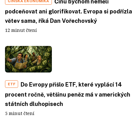
Čínu bychom neměli
ČÍNSKÁ EKONOMIKA
podceňovat ani glorifikovat. Evropa si podřízla
větev sama, říká Dan Vořechovský
12 minut čtení
Do Evropy přišlo ETF, které vyplácí 14
ETF
procent ročně, většinu peněz má v amerických
státních dluhopisech
5 minut čtení