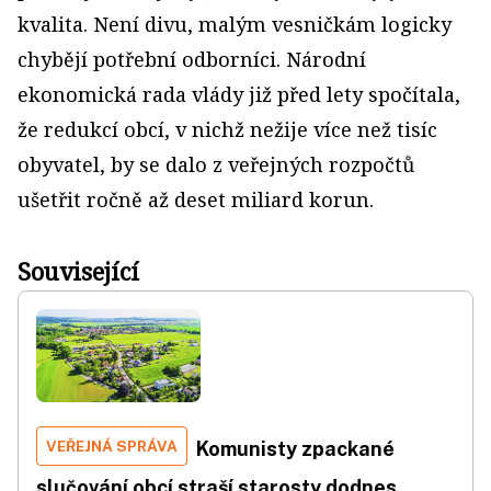
kvalita. Není divu, malým vesničkám logicky
chybějí potřební odborníci. Národní
ekonomická rada vlády již před lety spočítala,
že redukcí obcí, v nichž nežije více než tisíc
obyvatel, by se dalo z veřejných rozpočtů
ušetřit ročně až deset miliard korun.
Související
VEŘEJNÁ SPRÁVA
Komunisty zpackané
slučování obcí straší starosty dodnes.