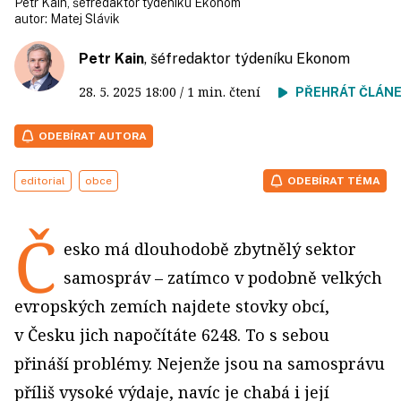
Petr Kain, šéfredaktor týdeníku Ekonom
autor:
Matej Slávik
Petr Kain
, šéfredaktor týdeníku Ekonom
28. 5. 2025
18:00
/ 1 min. čtení
PŘEHRÁT ČLÁN
ODEBÍRAT AUTORA
editorial
obce
ODEBÍRAT TÉMA
Č
esko má dlouhodobě zbytnělý sektor
samospráv – zatímco v podobně velkých
evropských zemích najdete stovky obcí,
v Česku jich napočítáte 6248. To s sebou
přináší problémy. Nejenže jsou na samosprávu
příliš vysoké výdaje, navíc je chabá i její