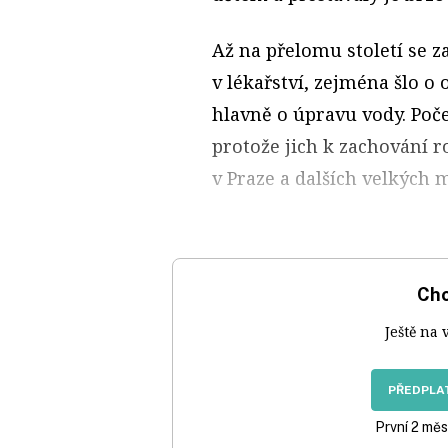
Až na přelomu století se z
v lékařství, zejména šlo o 
hlavně o úpravu vody. Poče
protože jich k zachování r
v Praze a dalších velkých 
Chc
Ještě na 
PŘEDPLAT
První 2 měs