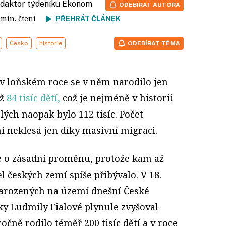
redaktor týdeníku Ekonom
ODEBÍRAT AUTORA
4 min. čtení
PŘEHRÁT ČLÁNEK
Česko
historie
ODEBÍRAT TÉMA
 v loňském roce se v něm narodilo jen
ež
84 tisíc dětí,
což je nejméně v historii
ých naopak bylo 112 tisíc. Počet
i neklesá jen díky masivní migraci.
e o zásadní proměnu, protože kam až
el českých zemí spíše přibývalo. V 18.
í narozených na území dnešní České
y Ludmily Fialové plynule zvyšoval –
čně rodilo téměř 200 tisíc dětí a v roce