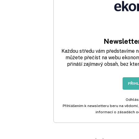
Newsletter
Každou středu vám představíme nej
můžete přečíst na webu ekonom.
přináší zajímavý obsah, bez kte
PŘIH
Odhlási
Přihlášením k newsletteru beru na vědomí,
informací o zásadách o