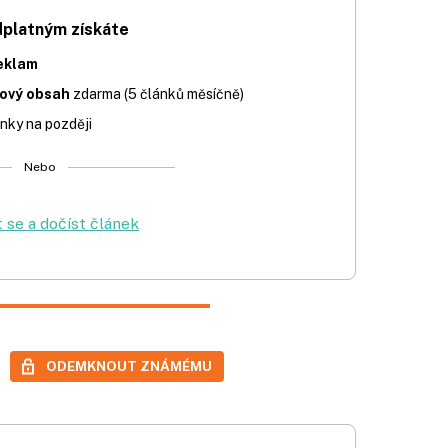
dplatným získáte
eklam
iový obsah
zdarma (5 článků měsíčně)
nky na později
Nebo
t se a dočíst článek
ODEMKNOUT ZNÁMÉMU