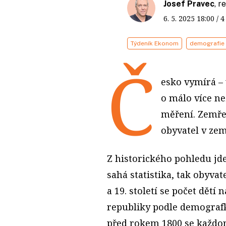
Josef Pravec
, 
6. 5. 2025
18:00
/ 
Týdeník Ekonom
demografie
Č
esko vymírá –
o málo více n
měření. Zemřel
obyvatel v zem
Z historického pohledu jd
sahá statistika, tak obyvat
a 19. století se počet dět
republiky podle demografk
před rokem 1800 se každoro