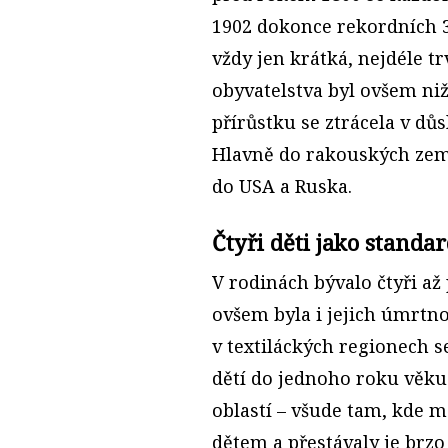
1902 dokonce rekordních 3
vždy jen krátká, nejdéle t
obyvatelstva byl ovšem niž
přírůstku se ztrácela v dů
Hlavně do rakouských zemí
do USA a Ruska.
Čtyři děti jako standa
V rodinách bývalo čtyři až p
ovšem byla i jejich úmrtnos
v textiláckých regionech s
dětí do jednoho roku věku
oblastí – všude tam, kde m
dětem a přestávaly je brzo 