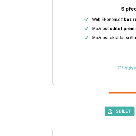
S pře
Web Ekonom.cz
bez r
Možnost
sdílet prém
Možnost ukládat si člá
Přihlási
SDÍLET