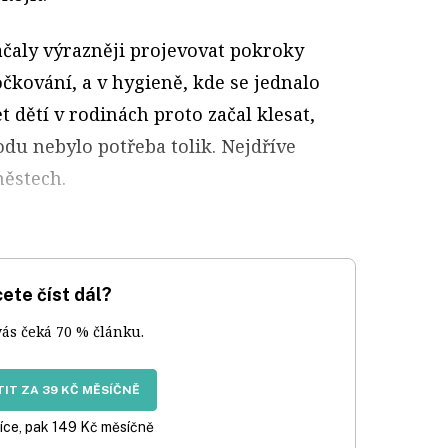
ačaly výrazněji projevovat pokroky
očkování, a v hygieně, kde se jednalo
t dětí v rodinách proto začal klesat,
odu nebylo potřeba tolik. Nejdříve
městech.
ete číst dál?
vás čeká 70 % článku.
IT ZA 39 KČ MĚSÍČNĚ
íce, pak 149 Kč měsíčně