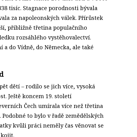
38 tisíc. Stagnace porodnosti bývala
rvala za napoleonských válek. Přírůstek
ší, přibližně třetina populačního
sledku rozsáhlého vystěhovalectví.
 a do Vídně, do Německa, ale také
rd
ět dětí – rodilo se jich více, vysoká
t. Ještě koncem 19. století
everních Čech umírala více než třetina
. Podobné to bylo v řadě zemědělských
atky kvůli práci neměly čas věnovat se
kojit.