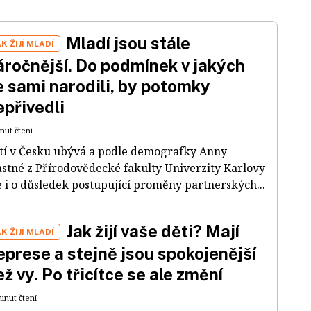
Mladí jsou stále
AK ŽIJÍ MLADÍ
áročnější. Do podmínek v jakých
e sami narodili, by potomky
epřivedli
nut čtení
tí v Česku ubývá a podle demografky Anny
astné z Přírodovědecké fakulty Univerzity Karlovy
e i o důsledek postupující proměny partnerských...
Jak žijí vaše děti? Mají
AK ŽIJÍ MLADÍ
eprese a stejně jsou spokojenější
ež vy. Po třicítce se ale změní
minut čtení