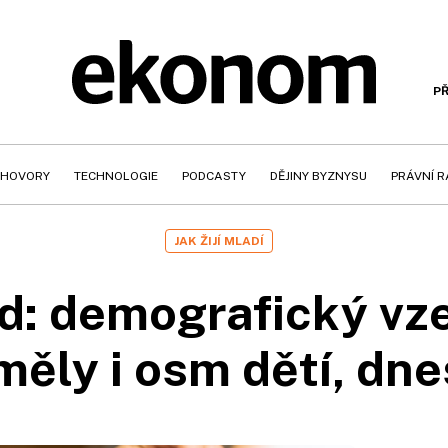
PŘ
HOVORY
TECHNOLOGIE
PODCASTY
DĚJINY BYZNYSU
PRÁVNÍ 
JAK ŽIJÍ MLADÍ
d: demografický vze
měly i osm dětí, dne