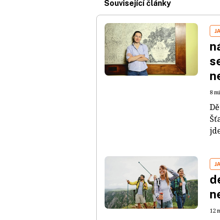
Související články
J
n
s
n
8 mi
Dě
Šť
jd
J
d
n
12 