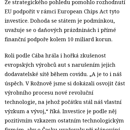
Ze strategického pohledu pomohlo rozhodnutí
EU podpořit v rámci European Chips Act tyto
investice. Dohoda se státem je podmínkou,
uvažuje se o daňových prázdninách i přímé
finanční podpoře kolem 10 miliard korun.
Roli podle Cába hrála i hořká zkušenost
evropských výrobců aut s narušením jejich
dodavatelské sítě během covidu. „A je to i náš
úspěch. V Rožnově jsme si dokázali osvojit část
výrobního procesu nové revoluční
technologie, na jehož počátku stál náš vlastní
výzkum a vývoj,“ říká. Investice je podle něj
pozitivním vzkazem ostatním technologickým
firmám, aby o Česku uvažovaly při plánování