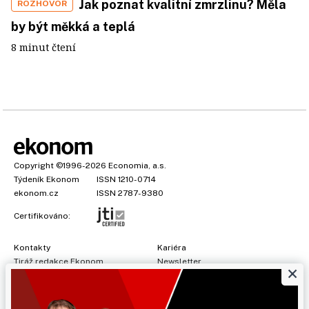
Jak poznat kvalitní zmrzlinu? Měla
ROZHOVOR
by být měkká a teplá
8 minut čtení
Copyright
©1996-2026
Economia, a.s.
Týdeník Ekonom
ISSN 1210-0714
ekonom.cz
ISSN 2787-9380
Certifikováno:
Kontakty
Kariéra
Tiráž redakce Ekonom
Newsletter
×
Předplatné
Všeobecné podmínky
Prohlášení o cookies
Nastavení soukromí