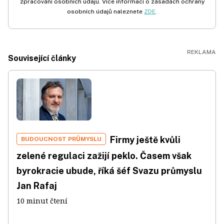
zpracování osobních údajů. Více informací o zásadách ochrany
osobních údajů naleznete
ZDE
.
Související články
Firmy ještě kvůli
BUDOUCNOST PRŮMYSLU
zelené regulaci zažijí peklo. Časem však
byrokracie ubude, říká šéf Svazu průmyslu
Jan Rafaj
10 minut čtení