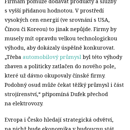
Firmám pomůže dodávat produkty a služby
s vyšší přidanou hodnotou. V prostředí
vysokých cen energií (ve srovnání s USA,
Čínou či Koreou) to jinak nepůjde. Firmy by
musely mít opravdu velkou technologickou
výhodu, aby dokázaly úspěšně konkurovat.
„Třeba
automobilový průmysl
byl této výhody
zbaven a politicky zatlačen do nového pole,
které už dávno okupovaly čínské firmy.
Podobný osud může čekat těžký průmysl i část
strojírenství,“ připomíná Dufek přechod
na elektrovozy.
Evropa i Česko hledají strategická odvětví,
na nichž bude ekonomika v budoucnu stát.