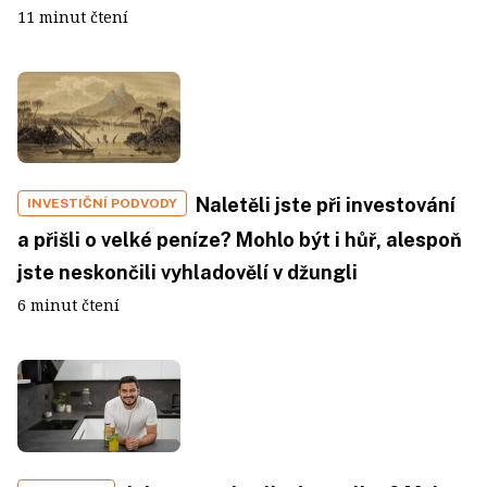
11 minut čtení
Naletěli jste při investování
INVESTIČNÍ PODVODY
a přišli o velké peníze? Mohlo být i hůř, alespoň
jste neskončili vyhladovělí v džungli
6 minut čtení