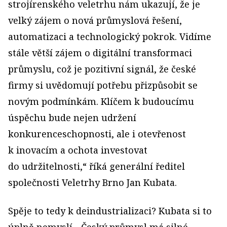
strojírenského veletrhu nám ukazují, že je
velký zájem o nová průmyslová řešení,
automatizaci a technologický pokrok. Vidíme
stále větší zájem o digitální transformaci
průmyslu, což je pozitivní signál, že české
firmy si uvědomují potřebu přizpůsobit se
novým podmínkám. Klíčem k budoucímu
úspěchu bude nejen udržení
konkurenceschopnosti, ale i otevřenost
k inovacím a ochota investovat
do udržitelnosti,“ říká generální ředitel
společnosti Veletrhy Brno Jan Kubata.
Spěje to tedy k deindustrializaci? Kubata si to
úplně nemyslí. „Český průmysl má silné