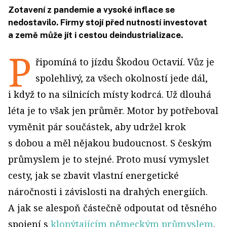
Zotavení z pandemie a vysoké inflace se
nedostavilo. Firmy stojí před nutností investovat
a země může jít i cestou deindustrializace.
P
řipomíná to jízdu Škodou Octavií. Vůz je
spolehlivý, za všech okolností jede dál,
i když to na silnicích místy kodrcá. Už dlouhá
léta je to však jen průměr. Motor by potřeboval
vyměnit pár součástek, aby udržel krok
s dobou a měl nějakou budoucnost. S českým
průmyslem je to stejné. Proto musí vymyslet
cesty, jak se zbavit vlastní energetické
náročnosti i závislosti na drahých energiích.
A jak se alespoň částečně odpoutat od těsného
spojení s
klopýtajícím německým průmyslem
.