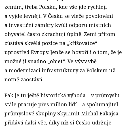
zemím, třeba Polsku, kde vše jde rychleji
a vyjde levněji. V Česku se vleče povolování
a investiční záměry kvůli odporu místních
obyvatel často zkrachují úplně. Zemi přitom
zůstává skvělá pozice na „křižovatce“
uprostřed Evropy. Jenže se hovoří i o tom, že je
možné ji snadno „objet“. Ve výstavbě
a modernizaci infrastruktury za Polskem už
notně zaostává.
Pak je tu ještě historická výhoda – v průmyslu
stále pracuje přes milion lidí – a spolumajitel
průmyslové skupiny SkyLimit Michal Bakajsa
přidává další věc, díky níž si Česko udržuje