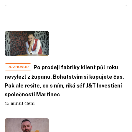
Po prodeji fabriky klient půl roku
ROZHOVOR
nevylezl z županu. Bohatstvím si kupujete čas.
Pak ale řešíte, co s ním, říká šéf J&T Investiční
společnosti Martinec
15 minut čtení