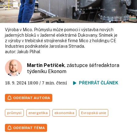
Výroba v Mico. Průmyslu může pomoci i výstavba nových
jaderných bloků v Jaderné elektrárně Dukovany. Snímek je
z výroby v třebíčské strojírenské firmě Mico z holdingu CE
Industries podnikatele Jaroslava Strnada.
autor:
Jakub Plíhal
Martin Petříček
, zástupce šéfredaktora
týdeníku Ekonom
18. 9. 2024
18:00
/ 7 min. čtení
PŘEHRÁT ČLÁNEK
ODEBÍRAT AUTORA
průmysl
energetika
ekonomika
Evropská unie
ODEBÍRAT TÉMA