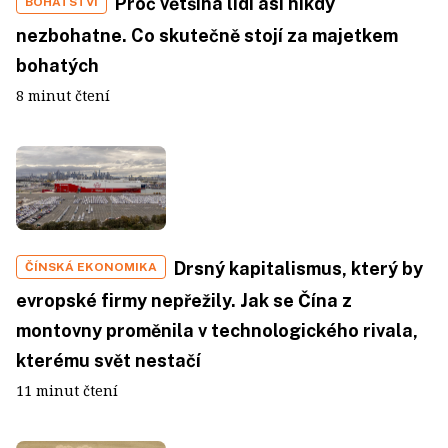
Proč většina lidí asi nikdy
BOHATSTVÍ
nezbohatne. Co skutečně stojí za majetkem
bohatých
8 minut čtení
Drsný kapitalismus, který by
ČÍNSKÁ EKONOMIKA
evropské firmy nepřežily. Jak se Čína z
montovny proměnila v technologického rivala,
kterému svět nestačí
11 minut čtení