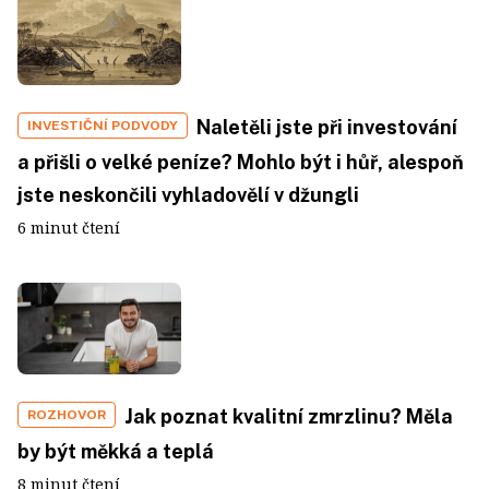
Naletěli jste při investování
INVESTIČNÍ PODVODY
a přišli o velké peníze? Mohlo být i hůř, alespoň
jste neskončili vyhladovělí v džungli
6 minut čtení
Jak poznat kvalitní zmrzlinu? Měla
ROZHOVOR
by být měkká a teplá
8 minut čtení