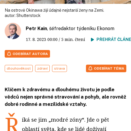
Na ostrově Okinawa žijí údajně nejstarší ženy na Zemi.
autor:
Shutterstock
Petr Kain
, šéfredaktor týdeníku Ekonom
17. 8. 2023
00:00
/ 5 min. čtení
PŘEHRÁT ČLÁN
ODEBÍRAT AUTORA
dlouhověkost
zdraví
strava
ODEBÍRAT TÉMA
Klíčem k zdravému a dlouhému životu je podle
vědců nejen správné stravování a pohyb, ale rovněž
dobré rodinné a mezilidské vztahy.
Ř
íká se jim „modré zóny“. Jde o pět
oblastí světa, kde se lidé dožívají