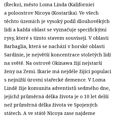
(Řecko), město Loma Linda (Kalifornie)
a poloostrov Nicoya (Kostarika). Ve všech
těchto územích je vysoký podíl dlouhověkých
lidí a každá oblast se vyznačuje specifickými
rysy, které s tímto stavem souvisejí. V oblasti
Barbaglia, která se nachází v horské oblasti
Sardinie, je největší koncentrace stoletých lidí
na světě. Na ostrově Okinawa žijí nejstarší
ženy na Zemi. Ikarie má nejdéle žijící populaci
s nejnižší úrovní stařecké demence. V Loma
Lindě žije komunita adventistů sedmého dne,
jejichž průměrná délka života je o 10 let delší
než průměrná délka života ve Spojených
státech. A ve státě Nicoya zase najdeme