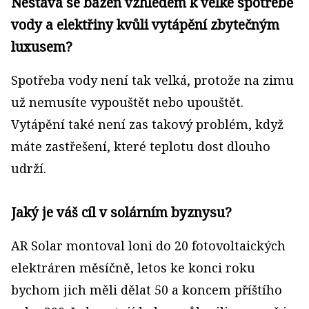
Nestává se bazén vzhledem k velké spotřebě
vody a elektřiny kvůli vytápění zbytečným
luxusem?
Spotřeba vody není tak velká, protože na zimu
už nemusíte vypouštět nebo upouštět.
Vytápění také není zas takový problém, když
máte zastřešení, které teplotu dost dlouho
udrží.
Jaký je váš cíl v solárním byznysu?
AR Solar montoval loni do 20 fotovoltaických
elektráren měsíčně, letos ke konci roku
bychom jich měli dělat 50 a koncem příštího