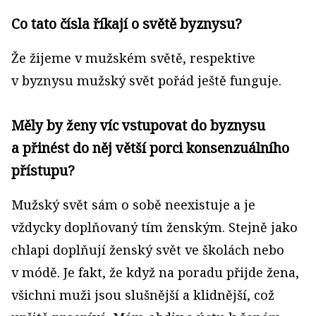
Co tato čísla říkají o světě byznysu?
Že žijeme v mužském světě, respektive
v byznysu mužský svět pořád ještě funguje.
Měly by ženy víc vstupovat do byznysu
a přinést do něj větší porci konsenzuálního
přístupu?
Mužský svět sám o sobě neexistuje a je
vždycky doplňovaný tím ženským. Stejně jako
chlapi doplňují ženský svět ve školách nebo
v módě. Je fakt, že když na poradu přijde žena,
všichni muži jsou slušnější a klidnější, což