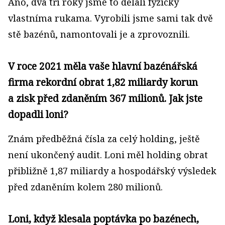
Ano, dva tři roky jsme to dělali fyzicky
vlastníma rukama. Vyrobili jsme sami tak dvě
stě bazénů, namontovali je a zprovoznili.
V roce 2021 měla vaše hlavní bazénářská
firma rekordní obrat 1,82 miliardy korun
a zisk před zdaněním 367 milionů. Jak jste
dopadli loni?
Znám předběžná čísla za celý holding, ještě
není ukončený audit. Loni měl holding obrat
přibližně 1,87 miliardy a hospodářský výsledek
před zdaněním kolem 280 milionů.
Loni, když klesala poptávka po bazénech,