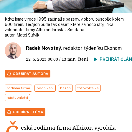
Když jsme v roce 1995 začínali s bazény, v oboru působilo kolem
600 firem. Teď jich bude tak deset, které za něco stojí, říká
zakladatel firmy Albixon Jaroslav Smetana.
autor:
Matej Slávik
Radek Novotný
, redaktor týdeníku Ekonom
22. 6. 2023
00:00
/ 13 min. čtení
PŘEHRÁT ČLÁ
ODEBÍRAT AUTORA
rodinná firma
podnikání
bazén
fotovoltaika
nástupnictví
ODEBÍRAT TÉMA
eská rodinná firma Albixon vyrobila