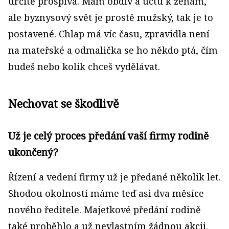
určitě prospívá. Mám obdiv a úctu k ženám,
ale byznysový svět je prostě mužský, tak je to
postavené. Chlap má víc času, zpravidla není
na mateřské a odmalička se ho někdo ptá, čím
budeš nebo kolik chceš vydělávat.
Nechovat se škodlivě
Už je celý proces předání vaší firmy rodině
ukončený?
Řízení a vedení firmy už je předané několik let.
Shodou okolností máme teď asi dva měsíce
nového ředitele. Majetkové předání rodině
také proběhlo a už nevlastním žádnou akcii.