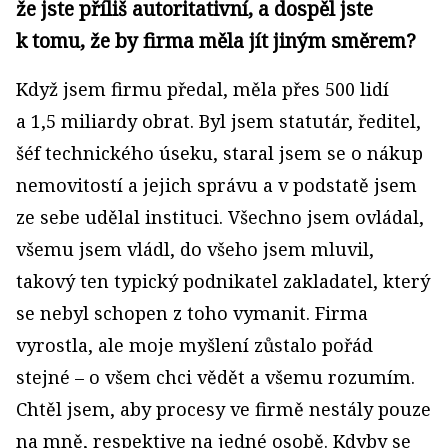
že jste příliš autoritativní, a dospěl jste
k tomu, že by firma měla jít jiným směrem?
Když jsem firmu předal, měla přes 500 lidí
a 1,5 miliardy obrat. Byl jsem statutár, ředitel,
šéf technického úseku, staral jsem se o nákup
nemovitostí a jejich správu a v podstatě jsem
ze sebe udělal instituci. Všechno jsem ovládal,
všemu jsem vládl, do všeho jsem mluvil,
takový ten typický podnikatel zakladatel, který
se nebyl schopen z toho vymanit. Firma
vyrostla, ale moje myšlení zůstalo pořád
stejné – o všem chci vědět a všemu rozumím.
Chtěl jsem, aby procesy ve firmě nestály pouze
na mně, respektive na jedné osobě. Kdyby se