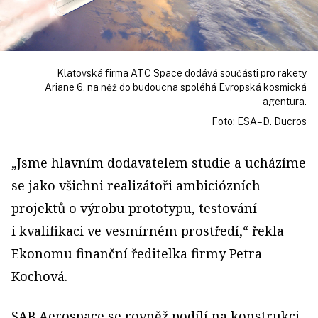
Klatovská firma ATC Space dodává součásti pro rakety
Ariane 6, na něž do budoucna spoléhá Evropská kosmická
agentura.
Foto: ESA–D. Ducros
„Jsme hlavním dodavatelem studie a ucházíme
se jako všichni realizátoři ambiciózních
projektů o výrobu prototypu, testování
i kvalifikaci ve vesmírném prostředí,“ řekla
Ekonomu finanční ředitelka firmy Petra
Kochová.
SAB Aerospace se rovněž podílí na konstrukci