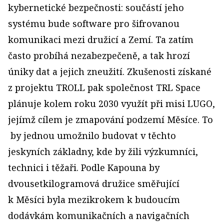
kybernetické bezpečnosti: součástí jeho
systému bude software pro šifrovanou
komunikaci mezi družicí a Zemí. Ta zatím
často probíhá nezabezpečeně, a tak hrozí
úniky dat a jejich zneužití. Zkušenosti získané
z projektu TROLL pak společnost TRL Space
plánuje kolem roku 2030 využít při misi LUGO,
jejímž cílem je zmapování podzemí Měsíce. To
by jednou umožnilo budovat v těchto
jeskyních základny, kde by žili výzkumníci,
technici i těžaři. Podle Kapouna by
dvousetkilogramová družice směřující
k Měsíci byla mezikrokem k budoucím
dodávkám komunikačních a navigačních