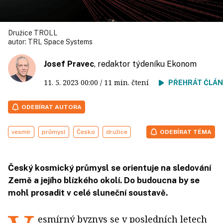
Družice TROLL
autor:
TRL Space Systems
Josef Pravec
, redaktor týdeníku Ekonom
11. 5. 2023
00:00
/ 11 min. čtení
PŘEHRÁT ČLÁ
ODEBÍRAT AUTORA
vesmír
průmysl
Česko
družice
ODEBÍRAT TÉMA
Český kosmický průmysl se orientuje na sledování
Země a jejího blízkého okolí. Do budoucna by se
mohl prosadit v celé sluneční soustavě.
esmírný byznys se v posledních letech