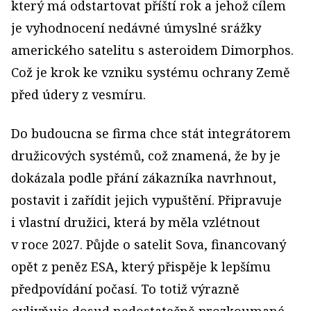
který má odstartovat příští rok a jehož cílem
je vyhodnocení nedávné úmyslné srážky
amerického satelitu s asteroidem Dimorphos.
Což je krok ke vzniku systému ochrany Země
před údery z vesmíru.
Do budoucna se firma chce stát integrátorem
družicových systémů, což znamená, že by je
dokázala podle přání zákazníka navrhnout,
postavit i zařídit jejich vypuštění. Připravuje
i vlastní družici, která by měla vzlétnout
v roce 2027. Půjde o satelit Sova, financovaný
opět z peněz ESA, který přispěje k lepšímu
předpovídání počasí. To totiž výrazně