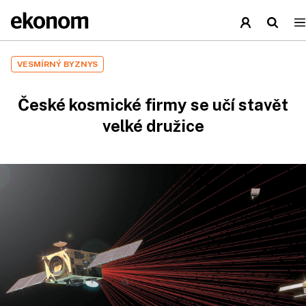
VESMÍRNÝ BYZNYS
České kosmické firmy se učí stavět
velké družice