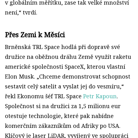
v globálním měřítku, zase tak velké množství
není,“ tvrdí.
Přes Zemi k Měsíci
Brněnská TRL Space hodlá při dopravě své
družice na oběžnou dráhu Země využít raketu
americké společnosti SpaceX, kterou vlastní
Elon Musk. „Chceme demonstrovat schopnost
sestavit celý satelit a vyslat jej do vesmíru,“
řekl Ekonomu šéf TRL Space
Petr Kapoun
.
Společnost si na družici za 1,5 milionu eur
otestuje technologie, které pak nabídne
komerčním zákazníkům od Afriky po USA.
Klíčový je laser LiDAR, vyvíjený ve spolupráci