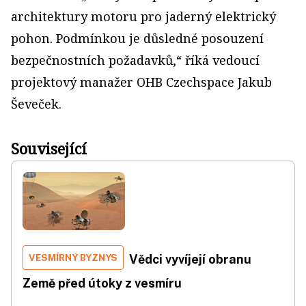
architektury motoru pro jaderný elektrický
pohon. Podmínkou je důsledné posouzení
bezpečnostních požadavků,“ říká vedoucí
projektový manažer OHB Czechspace Jakub
Ševeček.
Související
VESMÍRNÝ BYZNYS
Vědci vyvíjejí obranu
Země před útoky z vesmíru