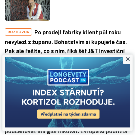
Po prodeji fabriky klient půl roku
ROZHOVOR
nevylezl z županu. Bohatstvím si kupujete čas.
Pak ale řešíte, co s ním, říká šéf J&T Investiční
×
společnosti Martinec
15 minut čtení
Čínu bychom neměli
ČÍNSKÁ EKONOMIKA
podceňovat ani glorifikovat. Evropa si podřízla