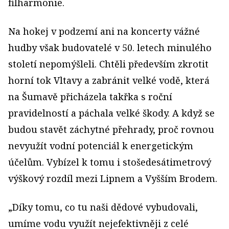
filharmonie.
Na hokej v podzemí ani na koncerty vážné
hudby však budovatelé v 50. letech minulého
století nepomýšleli. Chtěli především zkrotit
horní tok Vltavy a zabránit velké vodě, která
na Šumavě přicházela takřka s roční
pravidelností a páchala velké škody. A když se
budou stavět záchytné přehrady, proč rovnou
nevyužít vodní potenciál k energetickým
účelům. Vybízel k tomu i stošedesátimetrový
výškový rozdíl mezi Lipnem a Vyšším Brodem.
„Díky tomu, co tu naši dědové vybudovali,
umíme vodu využít nejefektivněji z celé