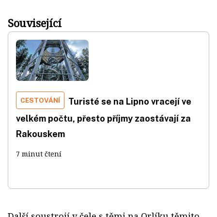
Související
CESTOVÁNÍ
Turisté se na Lipno vracejí ve
velkém počtu, přesto příjmy zaostávají za
Rakouskem
7 minut čtení
Další soustrojí v čele s těmi na Orlíku těmito