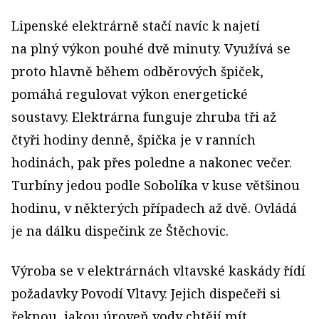
Lipenské elektrárně stačí navíc k najetí
na plný výkon pouhé dvě minuty. Využívá se
proto hlavně během odběrových špiček,
pomáhá regulovat výkon energetické
soustavy. Elektrárna funguje zhruba tři až
čtyři hodiny denně, špička je v ranních
hodinách, pak přes poledne a nakonec večer.
Turbíny jedou podle Sobolíka v kuse většinou
hodinu, v některých případech až dvě. Ovládá
je na dálku dispečink ze Štěchovic.
Výroba se v elektrárnách vltavské kaskády řídí
požadavky Povodí Vltavy. Jejich dispečeři si
řeknou, jakou úroveň vody chtějí mít