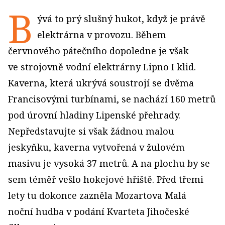
B
ývá to prý slušný hukot, když je právě
elektrárna v provozu. Během
červnového pátečního dopoledne je však
ve strojovně vodní elektrárny Lipno I klid.
Kaverna, která ukrývá soustrojí se dvěma
Francisovými turbínami, se nachází 160 metrů
pod úrovní hla­diny Lipenské přehrady.
Nepředstavujte si však žádnou malou
jeskyňku, kaverna vytvořená v žulovém
masivu je vysoká 37 metrů. A na plochu by se
sem téměř vešlo hokejové hřiště. Před třemi
lety tu dokonce zazněla Mozartova Malá
noční hudba v podání Kvarteta Jihočeské