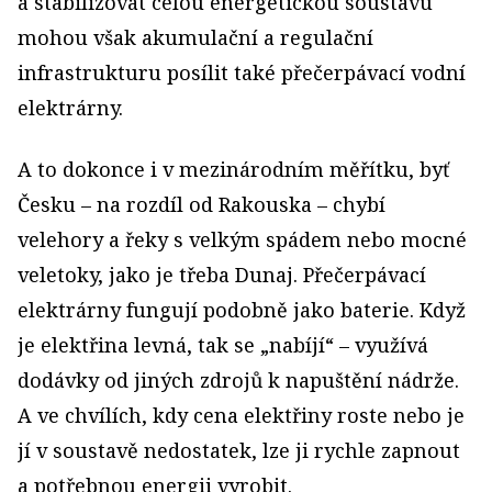
a stabilizovat celou energetickou soustavu
mohou však akumulační a regulační
infrastrukturu posílit také přečerpávací vodní
elektrárny.
A to dokonce i v mezinárodním měřítku, byť
Česku – na rozdíl od Rakouska – chybí
velehory a řeky s velkým spádem nebo mocné
veletoky, jako je třeba Dunaj. Přečerpávací
elektrárny fungují podobně jako baterie. Když
je elektřina levná, tak se „nabíjí“ – využívá
dodávky od jiných zdrojů k napuštění nádrže.
A ve chvílích, kdy cena elektřiny roste nebo je
jí v soustavě nedostatek, lze ji rychle zapnout
a potřebnou energii vyrobit.