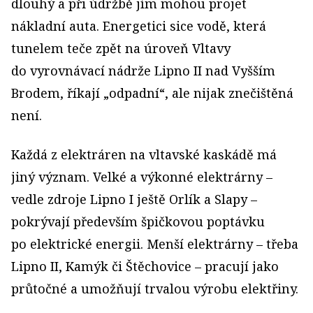
dlouhý a při údržbě jím mohou projet
nákladní auta. Energetici sice vodě, která
tunelem teče zpět na úroveň Vltavy
do vyrovnávací nádrže Lipno II nad Vyšším
Brodem, říkají „odpadní“, ale nijak znečištěná
není.
Každá z elektráren na vltavské kaskádě má
jiný význam. Velké a výkonné elektrárny –
vedle zdroje Lipno I ještě Orlík a Slapy –
pokrývají především špičkovou poptávku
po elektrické energii. Menší elektrárny – třeba
Lipno II, Kamýk či Štěchovice – pracují jako
průtočné a umožňují trvalou výrobu elektřiny.