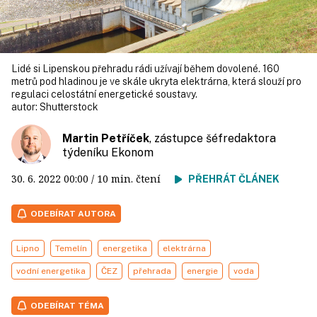
Lidé si Lipenskou přehradu rádi užívají během dovolené. 160
metrů pod hladinou je ve skále ukryta elektrárna, která slouží pro
regulaci celostátní energetické soustavy.
autor:
Shutterstock
Martin Petříček
, zástupce šéfredaktora
týdeníku Ekonom
30. 6. 2022
00:00
/ 10 min. čtení
PŘEHRÁT ČLÁNEK
ODEBÍRAT AUTORA
Lipno
Temelín
energetika
elektrárna
vodní energetika
ČEZ
přehrada
energie
voda
ODEBÍRAT TÉMA