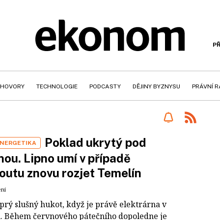
PŘ
HOVORY
TECHNOLOGIE
PODCASTY
DĚJINY BYZNYSU
PRÁVNÍ 
Poklad ukrytý pod
NERGETIKA
nou. Lipno umí v případě
outu znovu rozjet Temelín
ení
prý slušný hukot, když je právě elektrárna v
. Během červnového pátečního dopoledne je