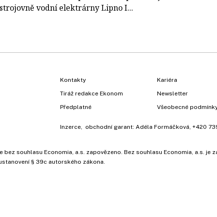
strojovně vodní elektrárny Lipno I...
Kontakty
Kariéra
Tiráž redakce Ekonom
Newsletter
Předplatné
Všeobecné podmínk
Inzerce
, obchodní garant:
Adéla Formáčková
,
+420 73
ů, je bez souhlasu Economia, a.s. zapovězeno. Bez souhlasu Economia, a.s. j
ustanovení § 39c autorského zákona.