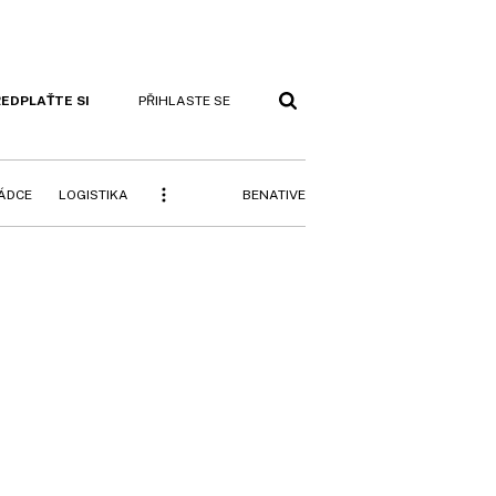
EDPLAŤTE SI
PŘIHLASTE SE
BENATIVE
RÁDCE
LOGISTIKA