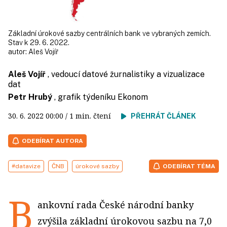
Základní úrokové sazby centrálních bank ve vybraných zemích.
Stav k 29. 6. 2022.
autor:
Aleš Vojíř
Aleš Vojíř
, vedoucí datové žurnalistiky a vizualizace
dat
Petr Hrubý
, grafik týdeníku Ekonom
30. 6. 2022
00:00
/ 1 min. čtení
PŘEHRÁT ČLÁNEK
ODEBÍRAT AUTORA
#datavize
ČNB
úrokové sazby
ODEBÍRAT TÉMA
B
ankovní rada České národní banky
zvýšila základní úrokovou sazbu na 7,0