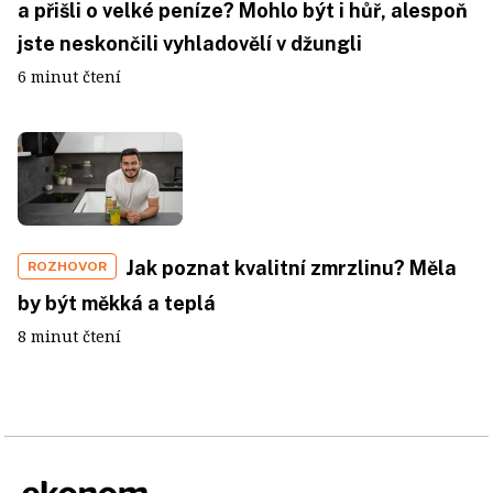
a přišli o velké peníze? Mohlo být i hůř, alespoň
jste neskončili vyhladovělí v džungli
6 minut čtení
Jak poznat kvalitní zmrzlinu? Měla
ROZHOVOR
by být měkká a teplá
8 minut čtení