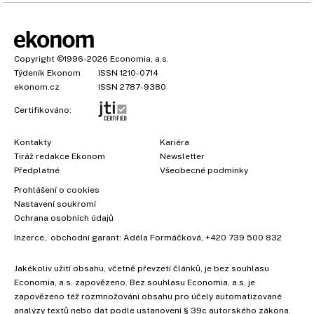
Copyright
©1996-2026
Economia, a.s.
Týdeník Ekonom
ISSN 1210-0714
ekonom.cz
ISSN 2787-9380
Certifikováno:
Kontakty
Kariéra
Tiráž redakce Ekonom
Newsletter
Předplatné
Všeobecné podmínky
Prohlášení o cookies
Nastavení soukromí
Ochrana osobních údajů
Inzerce
, obchodní garant:
Adéla Formáčková
,
+420 739 500 832
Jakékoliv užití obsahu, včetně převzetí článků, je bez souhlasu
Economia, a.s. zapovězeno. Bez souhlasu Economia, a.s. je
×
zapovězeno též rozmnožování obsahu pro účely automatizované
analýzy textů nebo dat podle ustanovení § 39c autorského zákona.