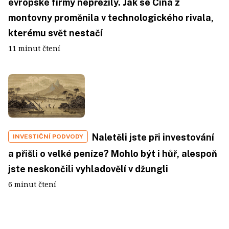
evropské firmy nepřežily. Jak se Čína z
montovny proměnila v technologického rivala,
kterému svět nestačí
11 minut čtení
Naletěli jste při investování
INVESTIČNÍ PODVODY
a přišli o velké peníze? Mohlo být i hůř, alespoň
jste neskončili vyhladovělí v džungli
6 minut čtení