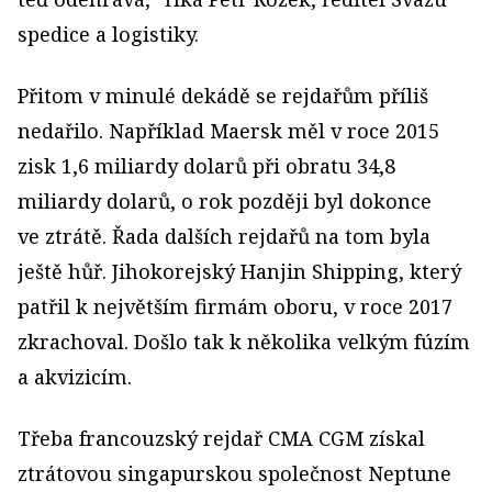
spedice a logistiky.
Přitom v minulé dekádě se rejdařům příliš
nedařilo. Například Maersk měl v roce 2015
zisk 1,6 mi­liardy dolarů při obratu 34,8
miliardy dolarů, o rok později byl dokonce
ve ztrátě. Řada dalších rejdařů na tom byla
ještě hůř. Jihokorejský Hanjin Shipping, který
patřil k největším firmám oboru, v roce 2017
zkrachoval. Došlo tak k několika velkým fúzím
a akvizicím.
Třeba francouzský rejdař CMA CGM získal
ztrátovou singapurskou společnost Neptune