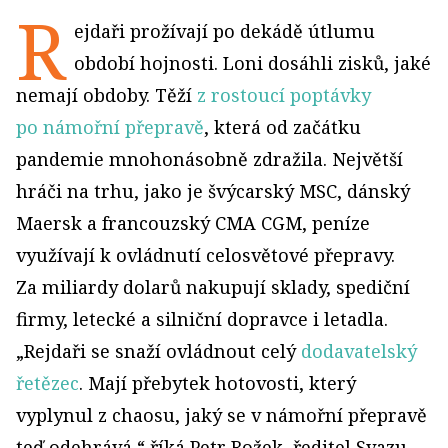
R
ejdaři prožívají po dekádě útlumu
období hojnosti. Loni dosáhli zisků, jaké
nemají obdoby. Těží
z rostoucí poptávky
po námořní přepravě
, která od začátku
pandemie mnohonásobně zdražila. Největší
hráči na trhu, jako je švýcarský MSC, dánský
Maersk a francouzský CMA CGM, peníze
využívají k ovládnutí celosvětové přepravy.
Za miliardy dolarů nakupují sklady, spediční
firmy, letecké a silniční dopravce i letadla.
„Rejdaři se snaží ovládnout celý
dodavatelský
řetězec
. Mají přebytek hotovosti, který
vyplynul z chaosu, jaký se v námořní přepravě
teď odehrává,“ říká Petr Rožek, ředitel Svazu