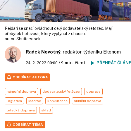
Rejdaři se snaží ovládnout celý doda­vatelský řetězec. Mají
přebytek hotovosti, který vyplynul z chaosu.
autor:
Shutterstock
Radek Novotný
, redaktor týdeníku Ekonom
24. 2. 2022
00:00
/ 9 min. čtení
PŘEHRÁT ČLÁN
ODEBÍRAT AUTORA
námořní doprava
dodavatelský řetězec
doprava
logistika
Maersk
konkurence
silniční doprava
letecká doprava
sklad
ODEBÍRAT TÉMA