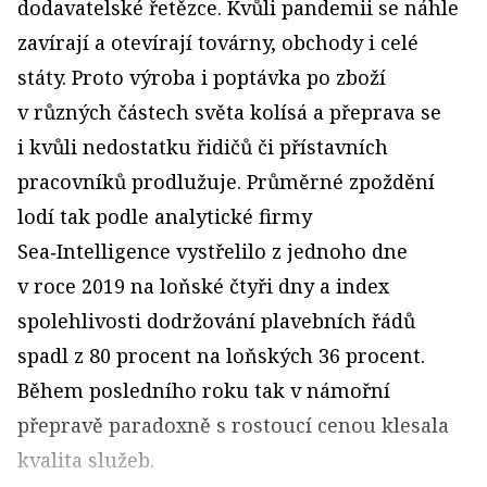
dodavatelské řetězce. Kvůli pandemii se náhle
zavírají a otevírají továrny, obchody i celé
státy. Proto výroba i poptávka po zboží
v různých částech světa kolísá a přeprava se
i kvůli nedostatku řidičů či přístavních
pracovníků prodlužuje. Průměrné zpoždění
lodí tak podle analytické firmy
Sea‑Intelligence vystřelilo z jednoho dne
v roce 2019 na loňské čtyři dny a index
spolehlivosti dodržování plavebních řádů
spadl z 80 procent na loňských 36 procent.
Během posledního roku tak v námořní
přepravě paradoxně s rostoucí cenou klesala
kvalita služeb.