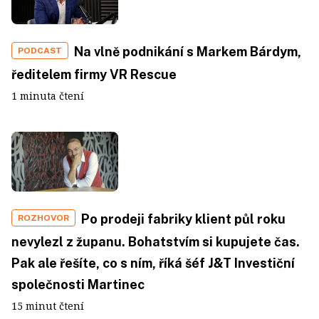
Na vlně podnikání s Markem Bárdym,
PODCAST
ředitelem firmy VR Rescue
1 minuta čtení
Po prodeji fabriky klient půl roku
ROZHOVOR
nevylezl z županu. Bohatstvím si kupujete čas.
Pak ale řešíte, co s ním, říká šéf J&T Investiční
společnosti Martinec
15 minut čtení