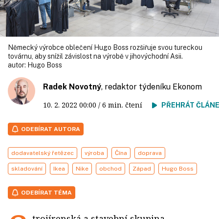
Německý výrobce oblečení Hugo Boss rozšiřuje svou tureckou
továrnu, aby snížil závislost na výrobě v jihový­chodní Asii.
autor:
Hugo Boss
Radek Novotný
, redaktor týdeníku Ekonom
10. 2. 2022
00:00
/ 6 min. čtení
PŘEHRÁT ČLÁN
ODEBÍRAT AUTORA
dodavatelský řetězec
výroba
Čína
doprava
skladování
Ikea
Nike
obchod
Západ
Hugo Boss
ODEBÍRAT TÉMA
trojírenská a stavební skupina