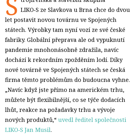
S
LIKO‑S ze Slavkova u Brna chce do dvou
let postavit novou továrnu ve Spojených
státech. Výrobky tam nyní vozí ze své české
fabriky. Globální přeprava ale od vypuknutí
pandemie mnohonásobně zdražila, navíc
dochází k rekordním zpožděním lodí. Díky
nové továrně ve Spojených státech se česká
firma těmto problémům do budoucna vyhne.
„Navíc když jste přímo na americkém trhu,
můžete být flexibilnější, co se týče dodacích
lhůt, reakce na požadavky trhu a vývoje
nových produktů,“
uvedl ředitel společnosti
LIKO‑S Jan Musil
.