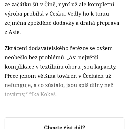
ze začátku šít v Číně, nyní už ale kompletní
výroba probíhá v Česku. Vedly ho k tomu
zejména zpožděné dodávky a drahá přeprava
z Asie.
Zkrácení dodavatelského řetězce se ovšem
neobešlo bez problémů. „Asi největší
komplikace v textilním oboru jsou kapacity.
Přece jenom většina továren v Čechách už
nefunguje, a co zůstalo, jsou spíš dílny než
továrny,“ říká Kokeš.
Chcete číst dál?