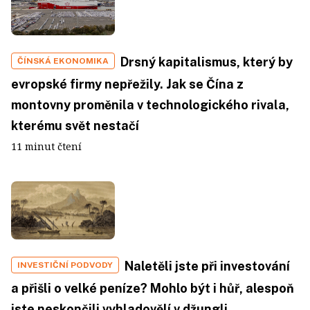
Drsný kapitalismus, který by
ČÍNSKÁ EKONOMIKA
evropské firmy nepřežily. Jak se Čína z
montovny proměnila v technologického rivala,
kterému svět nestačí
11 minut čtení
Naletěli jste při investování
INVESTIČNÍ PODVODY
a přišli o velké peníze? Mohlo být i hůř, alespoň
jste neskončili vyhladovělí v džungli