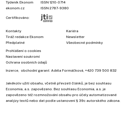
Týdeník Ekonom
ISSN 1210-0714
ekonom.cz
ISSN 2787-9380
Certifikováno:
Kontakty
Kariéra
Tiráž redakce Ekonom
Newsletter
Předplatné
Všeobecné podmínky
Prohlášení o cookies
Nastavení soukromí
Ochrana osobních údajů
Inzerce
, obchodní garant:
Adéla Formáčková
,
+420 739 500 832
Jakékoliv užití obsahu, včetně převzetí článků, je bez souhlasu
Economia, a.s. zapovězeno. Bez souhlasu Economia, a.s. je
×
zapovězeno též rozmnožování obsahu pro účely automatizované
analýzy textů nebo dat podle ustanovení § 39c autorského zákona.