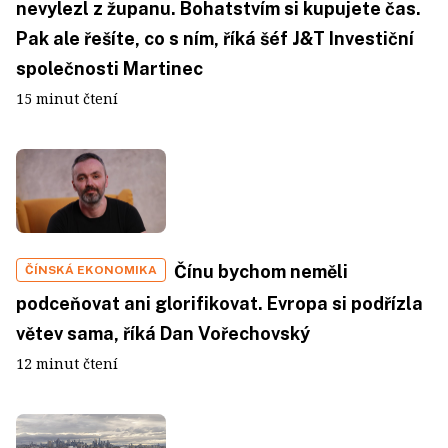
nevylezl z županu. Bohatstvím si kupujete čas.
Pak ale řešíte, co s ním, říká šéf J&T Investiční
společnosti Martinec
15 minut čtení
Čínu bychom neměli
ČÍNSKÁ EKONOMIKA
podceňovat ani glorifikovat. Evropa si podřízla
větev sama, říká Dan Vořechovský
12 minut čtení