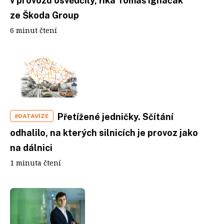
v provozu osvědčily, říká Tomáš Ignačák
ze Škoda Group
6 minut čtení
Přetížené jedničky. Sčítání
#DATAVIZE
odhalilo, na kterých silnicích je provoz jako
na dálnici
1 minuta čtení