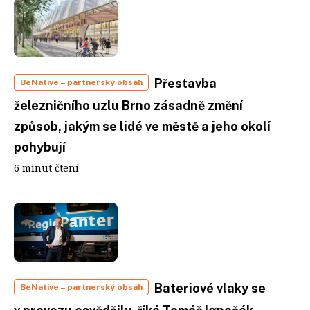
Přestavba
BeNative
– partnerský obsah
železničního uzlu Brno zásadně změní
způsob, jakým se lidé ve městě a jeho okolí
pohybují
6 minut čtení
Bateriové vlaky se
BeNative
– partnerský obsah