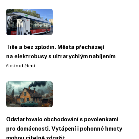
Tiše a bez zplodin. Města přecházejí
na elektrobusy s ultrarychlým nabíjením
6 minut čtení
Odstartovalo obchodování s povolenkami
pro domácnosti. Vytápění i pohonné hmoty
mohou citelně zdražit