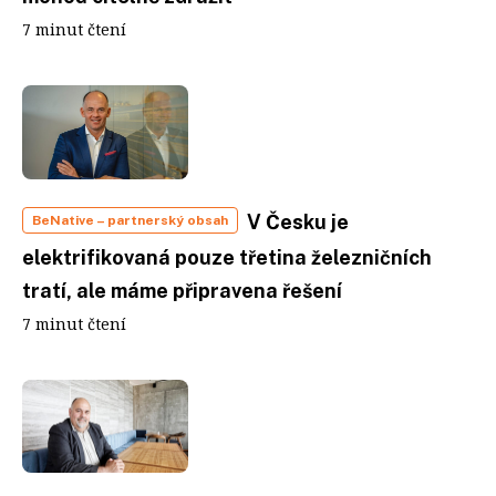
7 minut čtení
V Česku je
BeNative
– partnerský obsah
elektrifikovaná pouze třetina železničních
tratí, ale máme připravena řešení
7 minut čtení