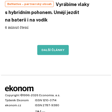
Vyrábíme vlaky
BeNative
– partnerský obsah
s hybridním pohonem. Umějí jezdit
na baterii i na vodík
6 minut čtení
DALŠÍ ČLÁNKY
Copyright
©1996-2026
Economia, a.s.
Týdeník Ekonom
ISSN 1210-0714
ekonom.cz
ISSN 2787-9380