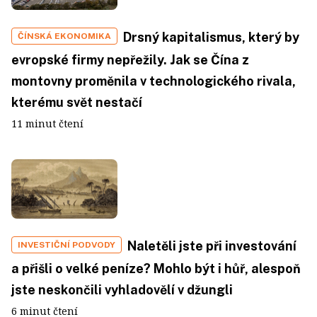
Drsný kapitalismus, který by
ČÍNSKÁ EKONOMIKA
evropské firmy nepřežily. Jak se Čína z
montovny proměnila v technologického rivala,
kterému svět nestačí
11 minut čtení
Naletěli jste při investování
INVESTIČNÍ PODVODY
a přišli o velké peníze? Mohlo být i hůř, alespoň
jste neskončili vyhladovělí v džungli
6 minut čtení