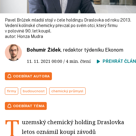
Pavel Brůžek mladší stojí v čele holdingu Draslovka od roku 2013.
Vedení kolínské chemičky převzal po svém otci, který firmu
v polovině 90. let koupil.
autor:
Honza Mudra
Bohumír Žídek
, redaktor týdeníku Ekonom
11. 11. 2021
00:00
/ 4 min. čtení
PŘEHRÁT ČLÁ
ODEBÍRAT AUTORA
firmy
budoucnost
chemický průmysl
ODEBÍRAT TÉMA
T
uzemský chemický holding Draslovka
letos oznámil koupi závodů