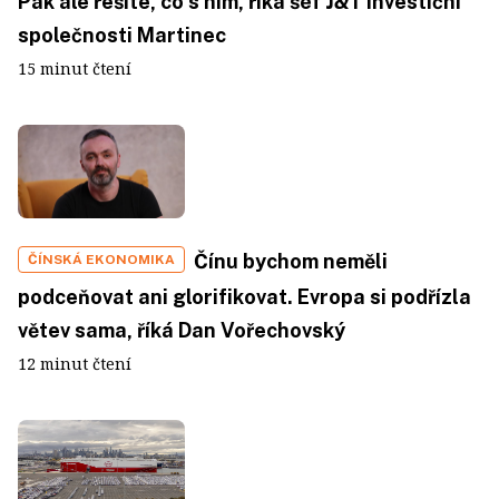
Pak ale řešíte, co s ním, říká šéf J&T Investiční
společnosti Martinec
15 minut čtení
Čínu bychom neměli
ČÍNSKÁ EKONOMIKA
podceňovat ani glorifikovat. Evropa si podřízla
větev sama, říká Dan Vořechovský
12 minut čtení