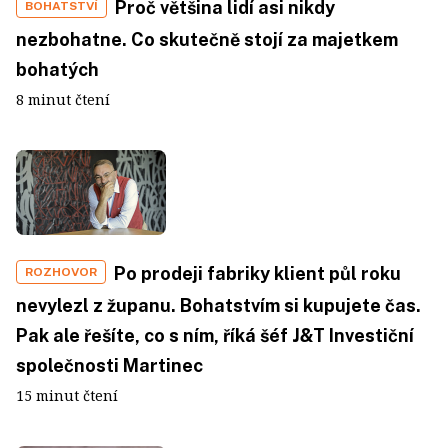
Proč většina lidí asi nikdy
BOHATSTVÍ
nezbohatne. Co skutečně stojí za majetkem
bohatých
8 minut čtení
Po prodeji fabriky klient půl roku
ROZHOVOR
nevylezl z županu. Bohatstvím si kupujete čas.
Pak ale řešíte, co s ním, říká šéf J&T Investiční
společnosti Martinec
15 minut čtení