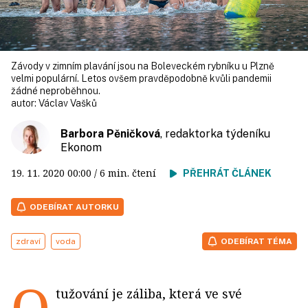
Závody v zimním plavání jsou na Boleveckém rybníku u Plzně
velmi populární. Letos ovšem pravděpodobně kvůli pandemii
žádné neproběhnou.
autor:
Václav Vašků
Barbora Pěničková
, redaktorka týdeníku
Ekonom
19. 11. 2020
00:00
/ 6 min. čtení
PŘEHRÁT ČLÁNEK
ODEBÍRAT AUTORKU
zdraví
voda
ODEBÍRAT TÉMA
O
tužování je záliba, která ve své