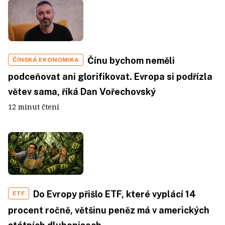
Čínu bychom neměli
ČÍNSKÁ EKONOMIKA
podceňovat ani glorifikovat. Evropa si podřízla
větev sama, říká Dan Vořechovský
12 minut čtení
Do Evropy přišlo ETF, které vyplácí 14
ETF
procent ročně, většinu peněz má v amerických