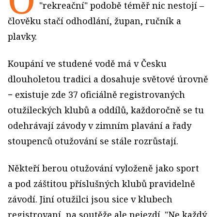
"rekreační" podobě téměř nic nestojí –
člověku stačí odhodlání, župan, ručník a
plavky.
Koupání ve studené vodě má v Česku
dlouholetou tradici a dosahuje světové úrovně
− existuje zde 37 oficiálně registrovaných
otužileckých klubů a oddílů, každoročně se tu
odehrávají závody v zimním plavání a řady
stoupenců otužování se stále rozrůstají.
Někteří berou otužování vyloženě jako sport
a pod záštitou příslušných klubů pravidelně
závodí. Jiní otužilci jsou sice v klubech
registrovaní, na soutěže ale nejezdí. "Ne každý