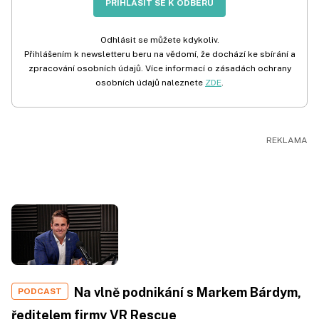
PŘIHLÁSIT SE K ODBĚRU
Odhlásit se můžete kdykoliv.
Přihlášením k newsletteru beru na vědomí, že dochází ke sbírání a
zpracování osobních údajů. Více informací o zásadách ochrany
osobních údajů naleznete
ZDE
.
Na vlně podnikání s Markem Bárdym,
PODCAST
ředitelem firmy VR Rescue