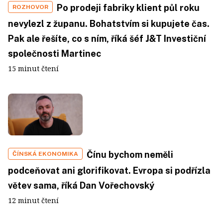
Po prodeji fabriky klient půl roku
ROZHOVOR
nevylezl z županu. Bohatstvím si kupujete čas.
Pak ale řešíte, co s ním, říká šéf J&T Investiční
společnosti Martinec
15 minut čtení
Čínu bychom neměli
ČÍNSKÁ EKONOMIKA
podceňovat ani glorifikovat. Evropa si podřízla
větev sama, říká Dan Vořechovský
12 minut čtení