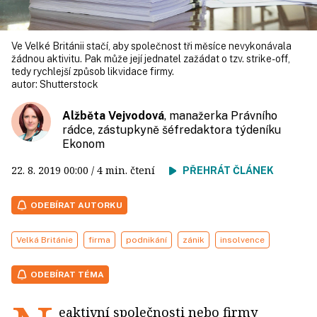
Ve Velké Británii stačí, aby společnost tři měsíce nevykonávala
žádnou aktivitu. Pak může její jednatel zažádat o tzv. strike-off,
tedy rychlejší způsob likvidace firmy.
autor:
Shutterstock
Alžběta Vejvodová
, manažerka Právního
rádce, zástupkyně šéfredaktora týdeníku
Ekonom
22. 8. 2019
00:00
/ 4 min. čtení
PŘEHRÁT ČLÁNEK
ODEBÍRAT AUTORKU
Velká Británie
firma
podnikání
zánik
insolvence
ODEBÍRAT TÉMA
eaktivní společnosti nebo firmy