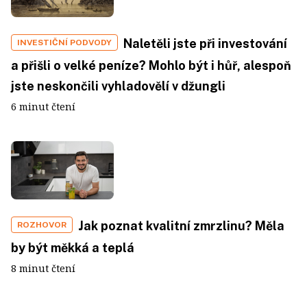
Naletěli jste při investování
INVESTIČNÍ PODVODY
a přišli o velké peníze? Mohlo být i hůř, alespoň
jste neskončili vyhladovělí v džungli
6 minut čtení
Jak poznat kvalitní zmrzlinu? Měla
ROZHOVOR
by být měkká a teplá
8 minut čtení