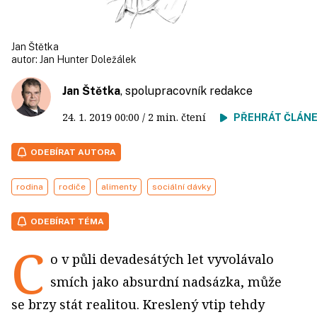
Jan Štětka
autor:
Jan Hunter Doležálek
Jan Štětka
, spolupracovník redakce
24. 1. 2019
00:00
/ 2 min. čtení
PŘEHRÁT ČLÁN
ODEBÍRAT AUTORA
rodina
rodiče
alimenty
sociální dávky
ODEBÍRAT TÉMA
C
o v půli devadesátých let vyvolávalo
smích jako absurdní nadsázka, může
se brzy stát realitou. Kreslený vtip tehdy