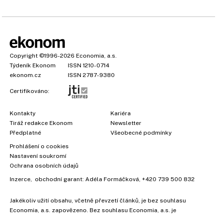
Copyright
©1996-2026
Economia, a.s.
Týdeník Ekonom
ISSN 1210-0714
ekonom.cz
ISSN 2787-9380
Certifikováno:
Kontakty
Kariéra
Tiráž redakce Ekonom
Newsletter
Předplatné
Všeobecné podmínky
Prohlášení o cookies
Nastavení soukromí
Ochrana osobních údajů
Inzerce
, obchodní garant:
Adéla Formáčková
,
+420 739 500 832
Jakékoliv užití obsahu, včetně převzetí článků, je bez souhlasu
Economia, a.s. zapovězeno. Bez souhlasu Economia, a.s. je