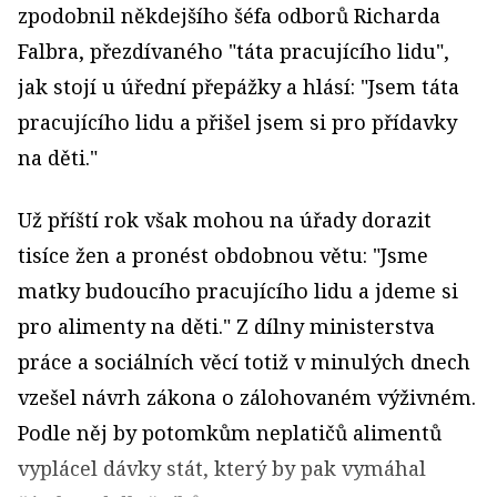
zpodobnil někdejšího šéfa odborů Richarda
Falbra, přezdívaného "táta pracujícího lidu",
jak stojí u úřední přepážky a hlásí: "Jsem táta
pracujícího lidu a přišel jsem si pro přídavky
na děti."
Už příští rok však mohou na úřady dorazit
tisíce žen a pronést obdobnou větu: "Jsme
matky budoucího pracujícího lidu a jdeme si
pro alimenty na děti." Z dílny ministerstva
práce a sociálních věcí totiž v minulých dnech
vzešel návrh zákona o zálohovaném výživném.
Podle něj by potomkům neplatičů alimentů
vyplácel dávky stát, který by pak vymáhal