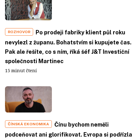
Po prodeji fabriky klient půl roku
ROZHOVOR
nevylezl z županu. Bohatstvím si kupujete čas.
Pak ale řešíte, co s ním, říká šéf J&T Investiční
společnosti Martinec
15 minut čtení
Čínu bychom neměli
ČÍNSKÁ EKONOMIKA
podceňovat ani glorifikovat. Evropa si podřízla