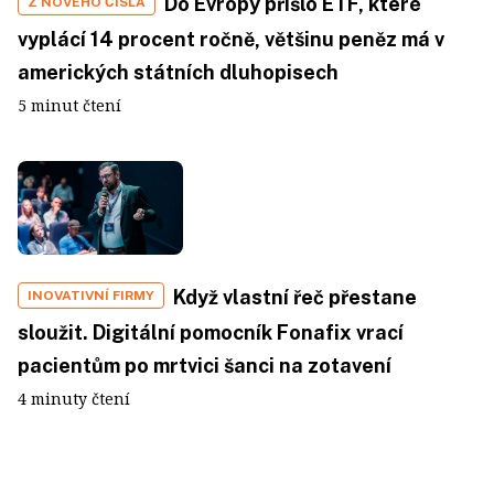
Do Evropy přišlo ETF, které
Z NOVÉHO ČÍSLA
vyplácí 14 procent ročně, většinu peněz má v
amerických státních dluhopisech
5 minut čtení
Když vlastní řeč přestane
INOVATIVNÍ FIRMY
sloužit. Digitální pomocník Fonafix vrací
pacientům po mrtvici šanci na zotavení
4 minuty čtení