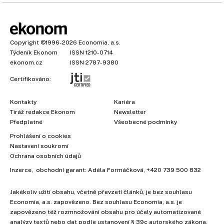
Copyright
©1996-2026
Economia, a.s.
Týdeník Ekonom
ISSN 1210-0714
ekonom.cz
ISSN 2787-9380
Certifikováno:
Kontakty
Kariéra
Tiráž redakce Ekonom
Newsletter
Předplatné
Všeobecné podmínky
Prohlášení o cookies
Nastavení soukromí
Ochrana osobních údajů
Inzerce
, obchodní garant:
Adéla Formáčková
,
+420 739 500 832
Jakékoliv užití obsahu, včetně převzetí článků, je bez souhlasu
Economia, a.s. zapovězeno. Bez souhlasu Economia, a.s. je
zapovězeno též rozmnožování obsahu pro účely automatizované
analýzy textů nebo dat podle ustanovení § 39c autorského zákona.