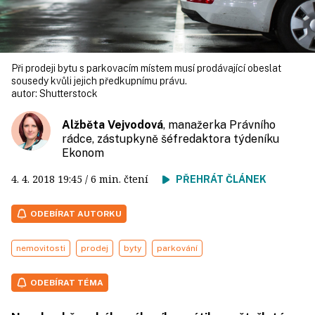
Při prodeji bytu s parkovacím místem musí prodávající obeslat
sousedy kvůli jejich předkupnímu právu.
autor:
Shutterstock
Alžběta Vejvodová
, manažerka Právního
rádce, zástupkyně šéfredaktora týdeníku
Ekonom
4. 4. 2018
19:45
/ 6 min. čtení
PŘEHRÁT ČLÁNEK
ODEBÍRAT AUTORKU
nemovitosti
prodej
byty
parkování
ODEBÍRAT TÉMA