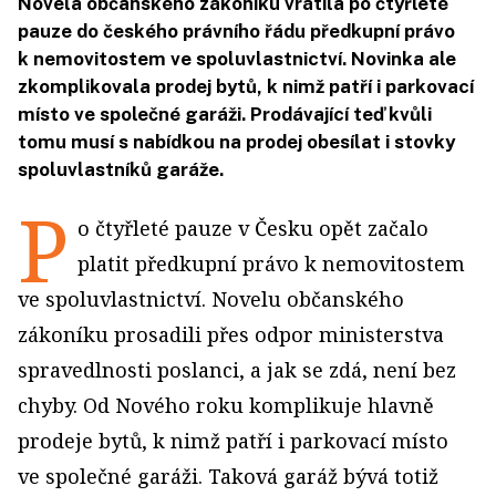
Novela občanského zákoníku vrátila po čtyřleté
pauze do českého právního řádu předkupní právo
k nemovitostem ve spoluvlastnictví. Novinka ale
zkomplikovala prodej bytů, k nimž patří i parkovací
místo ve společné garáži. Prodávající teď kvůli
tomu musí s nabídkou na prodej obesílat i stovky
spoluvlastníků garáže.
P
o čtyřleté pauze v Česku opět začalo
platit předkupní právo k nemovitostem
ve spoluvlastnictví. Novelu občanského
zákoníku prosadili přes odpor ministerstva
spravedlnosti poslanci, a jak se zdá, není bez
chyby. Od Nového roku komplikuje hlavně
prodeje bytů, k nimž patří i parkovací místo
ve společné garáži. Taková garáž bývá totiž