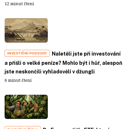
12 minut čtení
Naletěli jste při investování
INVESTIČNÍ PODVODY
a přišli o velké peníze? Mohlo být i hůř, alespoň
jste neskončili vyhladovělí v džungli
6 minut čtení