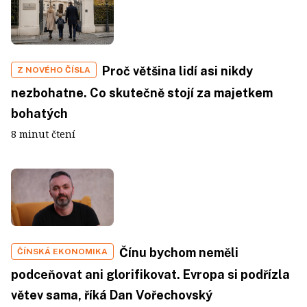
Proč většina lidí asi nikdy
Z NOVÉHO ČÍSLA
nezbohatne. Co skutečně stojí za majetkem
bohatých
8 minut čtení
Čínu bychom neměli
ČÍNSKÁ EKONOMIKA
podceňovat ani glorifikovat. Evropa si podřízla
větev sama, říká Dan Vořechovský