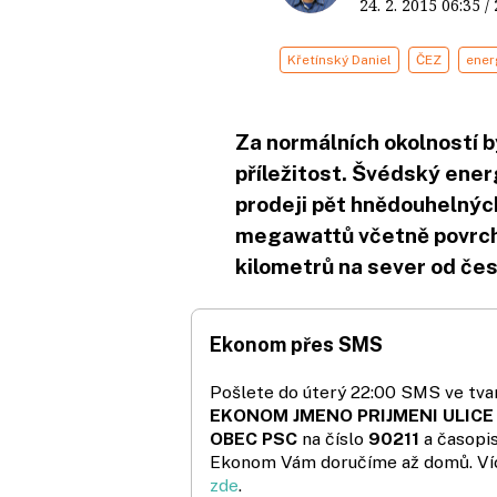
24. 2. 2015
06:35
/
Křetínský Daniel
ČEZ
ener
Za normálních okolností b
příležitost. Švédský ener
prodeji pět hnědouhelnýc
megawattů včetně povrcho
kilometrů na sever od čes
Ekonom přes SMS
Pošlete do úterý 22:00 SMS ve tvar
EKONOM JMENO PRIJMENI ULICE
OBEC PSC
na číslo
90211
a časopi
Ekonom Vám doručíme až domů. Ví
zde
.