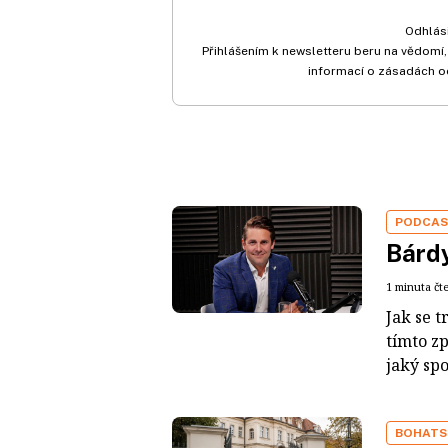
Odhlási
Přihlášením k newsletteru beru na vědomí,
informací o zásadách o
PODCA
Bárdy
1 minuta čt
Jak se t
tímto z
jaký sp
BOHATS