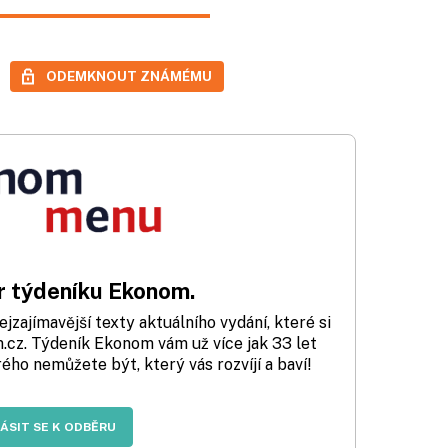
ODEMKNOUT ZNÁMÉMU
 týdeníku Ekonom.
zajímavější texty aktuálního vydání, které si
cz. Týdeník Ekonom vám už více jak 33 let
rého nemůžete být, který vás rozvíjí a baví!
LÁSIT SE K ODBĚRU