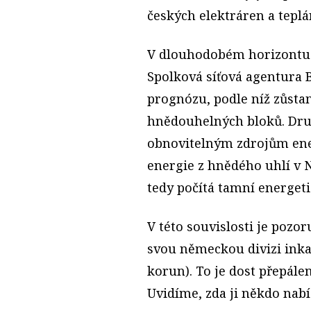
českých elektráren a teplá
V dlouhodobém horizontu 
Spolková síťová agentura 
prognózu, podle níž zůstan
hnědouhelných bloků. Dru
obnovitelným zdrojům ener
energie z hnědého uhlí v
tedy počítá tamní energet
V této souvislosti je pozor
svou německou divizi inkas
korun). To je dost přepále
Uvidíme, zda ji někdo nabí