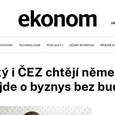
PŘ
HOVORY
TECHNOLOGIE
PODCASTY
DĚJINY BYZNYSU
PRÁVNÍ 
ý i ČEZ chtějí něme
jde o byznys bez b