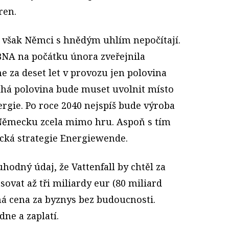
ren.
však Němci s hnědým uhlím nepočítají.
BNA na počátku února zveřejnila
e za deset let v provozu jen polovina
há polovina bude muset uvolnit místo
gie. Po roce 2040 nejspíš bude výroba
 Německu zcela mimo hru. Aspoň s tím
ická strategie Energiewende.
uhodný údaj, že Vattenfall by chtěl za
ovat až tři miliardy eur (80 miliard
ná cena za byznys bez budoucnosti.
dne a zaplatí.