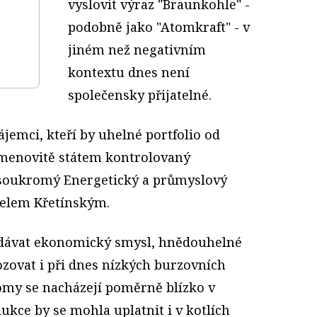
vyslovit výraz "Braunkohle" -
podobně jako "Atomkraft" - v
jiném než negativním
kontextu dnes není
společensky přijatelné.
ájemci, kteří by uhelné portfolio od
 Jmenovitě státem kontrolovaný
 soukromý Energetický a průmyslový
ielem Křetínským.
dávat ekonomický smysl, hnědouhelné
ozovat i při dnes nízkých burzovních
lomy se nacházejí poměrně blízko v
dukce by se mohla uplatnit i v kotlích