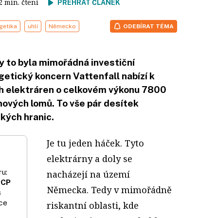
 2 min. čtení
PŘEHRÁT ČLÁNEK
getika
uhlí
Německo
ODEBÍRAT TÉMA
y to byla mimořádná investiční
getický koncern Vattenfall nabízí k
h elektráren o celkovém výkonu 7800
vých lomů. To vše pár desítek
kých hranic.
Je tu jeden háček. Tyto
elektrárny a doly se
u:
nacházejí na území
 CP
Německa. Tedy v mimořádně
s
ce
riskantní oblasti, kde