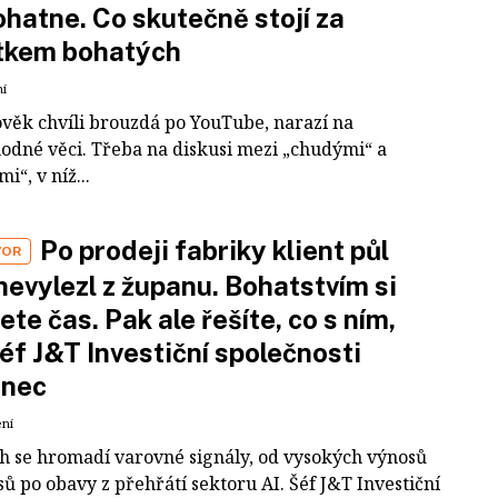
hatne. Co skutečně stojí za
tkem bohatých
ní
ověk chvíli brouzdá po YouTube, narazí na
odné věci. Třeba na diskusi mezi „chudými“ a
i“, v níž...
Po prodeji fabriky klient půl
VOR
nevylezl z županu. Bohatstvím si
ete čas. Pak ale řešíte, co s ním,
šéf J&T Investiční společnosti
inec
ení
ch se hromadí varovné signály, od vysokých výnosů
ů po obavy z přehřátí sektoru AI. Šéf J&T Investiční