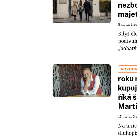
nezbo
maje
8 minut čte
Když čl
podivuh
„bohatým
ROZHO
roku 
kupuj
říká 
Mart
15 minut čt
Na trzí
dluhopis