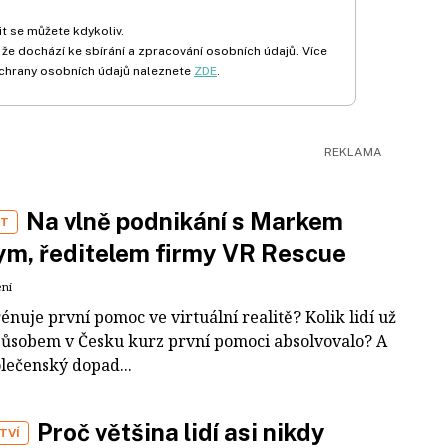
t se můžete kdykoliv.
 že dochází ke sbírání a zpracování osobních údajů. Více
chrany osobních údajů naleznete
ZDE
.
Na vlně podnikání s Markem
ST
m, ředitelem firmy VR Rescue
ení
rénuje první pomoc ve virtuální realitě? Kolik lidí už
působem v Česku kurz první pomoci absolvovalo? A
olečenský dopad...
Proč většina lidí asi nikdy
TVÍ