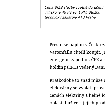
Cena SMS služby včetně doručení
výtisku je 49 Kč vč. DPH.
Službu
technicky zajišťuje ATS Praha.
Přesto se najdou v Česku z
Vattenfallu chtěli koupit.
energetický podnik ČEZ a
holding (EPH) vedený Dan
Krátkodobě to snad může 
elektrárny se vyplatí prov
cenách elektřiny. Uhelné 
oblasti Lužice a jejich pro