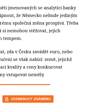
ěti jmenovaných se analytici banky
i tipnout, že Německo nebude jediným
erému společná měna prospívá. Třeba
i si nemohou stěžovat, jejich
m tempem.
at, zda v Česku zavádět euro, nebo
učení se však nabízí: země, jejichž
cí kvality a ceny konkurovat
y vstupovat neměly.
ODEMKNOUT ZNÁMÉMU