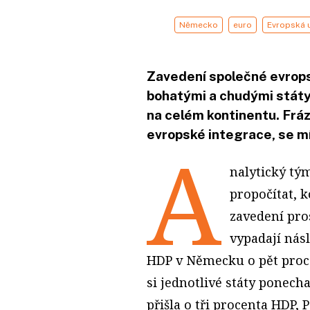
Německo
euro
Evropská 
Zavedení společné evrops
bohatými a chudými státy
na celém kontinentu. Fráz
evropské integrace, se míj
A
nalytický tý
propočítat, 
zavedení pro
vypadají nás
HDP v Německu o pět proce
si jednotlivé státy ponec
přišla o tři procenta HDP, 