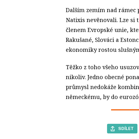
Dalším zemím nad rámec p
Natixis nevěnovali. Lze s
členem Evropské unie, kt
Rakušané, Slováci a Estonc
ekonomiky rostou slušný
Těžko z toho všeho usuzov
nikoliv. Jedno obecné pona
průmysl nedokáže kombina
německému, by do eurozón
SDÍLET