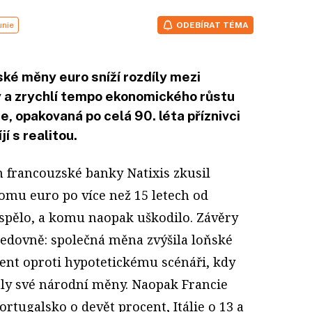
unie
ODEBÍRAT TÉMA
ké měny euro sníží rozdíly mezi
 a zrychlí tempo ekonomického růstu
e, opakovaná po celá 90. léta příznivci
í s realitou.
m francouzské banky Natixis zkusil
komu euro po více než 15 letech od
spělo, a komu naopak uškodilo. Závěry
ledovně: společná měna zvýšila loňské
nt oproti hypotetickému scénáři, kdy
haly své národní měny. Naopak Francie
Portugalsko o devět procent, Itálie o 13 a