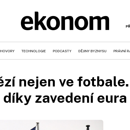
PŘ
HOVORY
TECHNOLOGIE
PODCASTY
DĚJINY BYZNYSU
PRÁVNÍ 
ězí nejen ve fotbale
díky zavedení eura