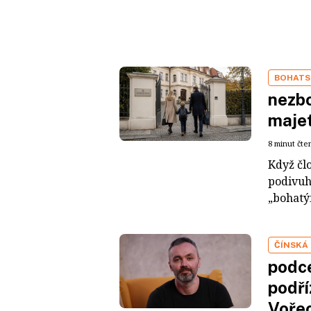
BOHATS
nezbo
maje
8 minut čte
Když čl
podivuh
„bohatým
ČÍNSKÁ
podce
podří
Voře