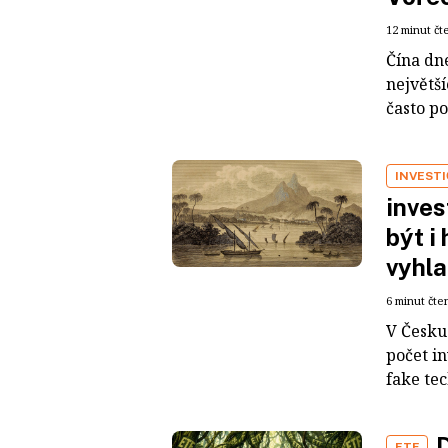
12 minut čt
Čína dn
největš
často po
INVEST
inves
být i
vyhla
6 minut čte
V Česku 
počet i
fake tec
D
ETF