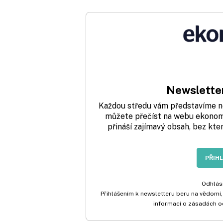
Newsletter
Každou středu vám představíme nej
můžete přečíst na webu ekonom.
přináší zajímavý obsah, bez kte
PŘIH
Odhlási
Přihlášením k newsletteru beru na vědomí,
informací o zásadách o