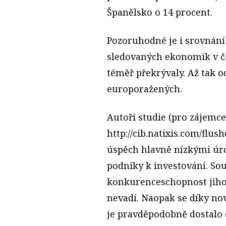
Španělsko o 14 procent.
Pozoruhodné je i srovnání
sledovaných ekonomik v ča
téměř překrývaly. Až tak o
europoražených.
Autoři studie (pro zájemce
http://cib.natixis.com/flu
úspěch hlavně nízkými úro
podniky k investování. So
konkurenceschopnost jih
nevadí. Naopak se díky no
je pravděpodobně dostalo