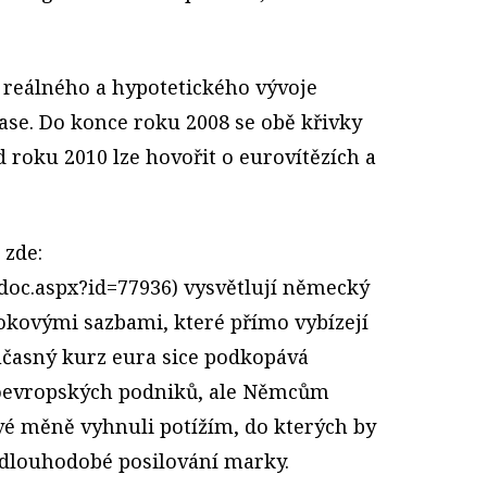
 reálného a hypotetického vývoje
se. Do konce roku 2008 se obě křivky
d roku 2010 lze hovořit o eurovítězích a
 zde:
shdoc.aspx?id=77936) vysvětlují německý
kovými sazbami, které přímo vybízejí
učasný kurz eura sice podkopává
oevropských podniků, ale Němcům
vé měně vyhnuli potížím, do kterých by
 dlouhodobé posilování marky.