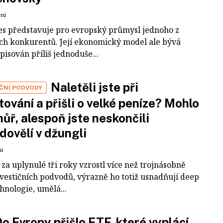
ení
es představuje pro evropský průmysl jednoho z
ích konkurentů. Její ekonomický model ale bývá
pisován příliš jednoduše...
Naletěli jste při
IČNÍ PODVODY
tování a přišli o velké peníze? Mohlo
 hůř, alespoň jste neskončili
dovělí v džungli
ní
za uplynulé tři roky vzrostl více než trojnásobně
nvestičních podvodů, výrazně ho totiž usnadňují deep
hnologie, umělá...
o Evropy přišlo ETF, které vyplácí