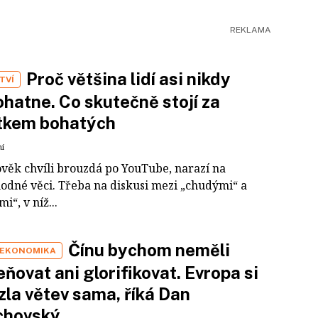
Proč většina lidí asi nikdy
TVÍ
hatne. Co skutečně stojí za
tkem bohatých
ní
ověk chvíli brouzdá po YouTube, narazí na
odné věci. Třeba na diskusi mezi „chudými“ a
i“, v níž...
Čínu bychom neměli
 EKONOMIKA
ňovat ani glorifikovat. Evropa si
zla větev sama, říká Dan
chovský