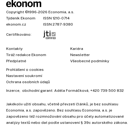
Copyright
©1996-2026
Economia, a.s.
Týdeník Ekonom
ISSN 1210-0714
ekonom.cz
ISSN 2787-9380
Certifikováno:
Kontakty
Kariéra
Tiráž redakce Ekonom
Newsletter
Předplatné
Všeobecné podmínky
Prohlášení o cookies
Nastavení soukromí
Ochrana osobních údajů
Inzerce
, obchodní garant:
Adéla Formáčková
,
+420 739 500 832
Jakékoliv užití obsahu, včetně převzetí článků, je bez souhlasu
Economia, a.s. zapovězeno. Bez souhlasu Economia, a.s. je
zapovězeno též rozmnožování obsahu pro účely automatizované
analýzy textů nebo dat podle ustanovení § 39c autorského zákona.