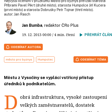
Nejvyšší ocenění v průzkumu Město pro byznys převzali starosta
Příbrami Pavel Pikrt (druhé místo), starosta Humpolce Jiří Kučera
(první místo) a starosta Dobrušky Petr Tojnar (třetí místo).
autor:
Jan Rasch
Jan Bumba
, redaktor ČRo Plus
19. 12. 2013
00:00
/ 4 min. čtení
PŘEHRÁT ČLÁ
ODEBÍRAT AUTORA
město pro byznys
Humpolec
ODEBÍRAT TÉMA
Městu z Vysočiny se vyplácí vstřícný přístup
úředníků k podnikatelům.
D
obrá infrastruktura, vysoké zastoupení
velkých zaměstnavatelů, dostatek