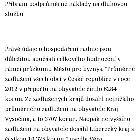
Příbram podprůměrné náklady na dluhovou
službu.
Právě údaje o hospodaření radnic jsou
důležitou součástí celkového hodnocení v
rámci průzkumu Město pro byznys. "Průměrné
zadlužení všech obcí v České republice v roce
2012 v přepočtu na obyvatele činilo 6284
korun. Ze zadlužených krajů dosáhl nejnižšího
průměrného zadlužení na obyvatele Kraj
Vysočina, a to 3707 korun. Naopak nejvyššího
zadlužení na obyvatele dosáhl Liberecký kraj s
částkou 10 325 korun," uvedla Věra