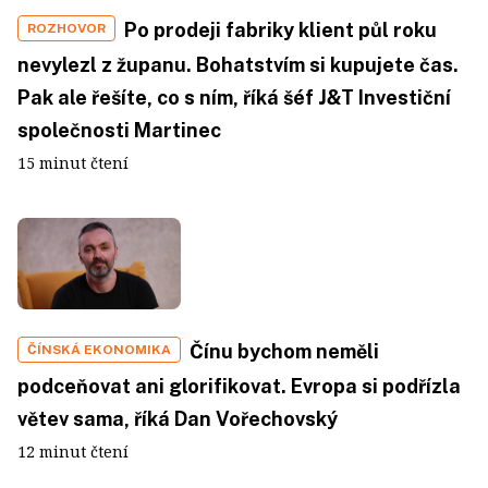
Po prodeji fabriky klient půl roku
ROZHOVOR
nevylezl z županu. Bohatstvím si kupujete čas.
Pak ale řešíte, co s ním, říká šéf J&T Investiční
společnosti Martinec
15 minut čtení
Čínu bychom neměli
ČÍNSKÁ EKONOMIKA
podceňovat ani glorifikovat. Evropa si podřízla
větev sama, říká Dan Vořechovský
12 minut čtení