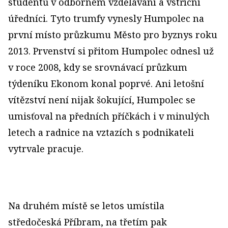
studentů v odborném vzdělávání a vstřícní
úředníci. Tyto trumfy vynesly Humpolec na
první místo průzkumu Město pro byznys roku
2013. Prvenství si přitom Humpolec odnesl už
v roce 2008, kdy se srovnávací průzkum
týdeníku Ekonom konal poprvé. Ani letošní
vítězství není nijak šokující, Humpolec se
umisťoval na předních příčkách i v minulých
letech a radnice na vztazích s podnikateli
vytrvale pracuje.
Na druhém místě se letos umístila
středočeská Příbram, na třetím pak