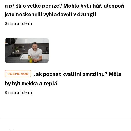
a přišli o velké peníze? Mohlo být i hůř, alespoň
jste neskončili vyhladovělí v džungli
6 minut čtení
Jak poznat kvalitní zmrzlinu? Měla
ROZHOVOR
by být měkká a teplá
8 minut čtení