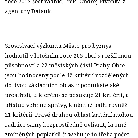
roce 2013 šest radnic," řekl Ondřej Pivoňka z
agentury Datank.
Srovnávací výzkumu Město pro byznys
hodnotil v letošním roce 205 obcí s rozšířenou
působností a 22 městských částí Prahy. Obce
jsou hodnoceny podle 42 kritérií rozdělených
do dvou základních oblastí: podnikatelské
prostředí, u kterého se posuzuje 21 kritérií, a
přístup veřejné správy, k němuž patří rovněž
21 kritérií. Právě druhou oblast kritérií mohou
radnice samy bezprostředně ovlivnit, kromě
zmíněných poplatků či webu je to třeba počet