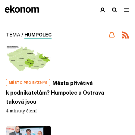
TÉMA
/
HUMPOLEC
Města přívětivá
MĚSTO PRO BYZNYS
k podnikatelům? Humpolec a Ostrava
taková jsou
4 minuty čtení