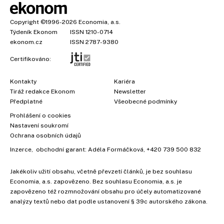
Copyright
©1996-2026
Economia, a.s.
Týdeník Ekonom
ISSN 1210-0714
ekonom.cz
ISSN 2787-9380
Certifikováno:
Kontakty
Kariéra
Tiráž redakce Ekonom
Newsletter
Předplatné
Všeobecné podmínky
Prohlášení o cookies
Nastavení soukromí
Ochrana osobních údajů
Inzerce
, obchodní garant:
Adéla Formáčková
,
+420 739 500 832
Jakékoliv užití obsahu, včetně převzetí článků, je bez souhlasu
Economia, a.s. zapovězeno. Bez souhlasu Economia, a.s. je
zapovězeno též rozmnožování obsahu pro účely automatizované
analýzy textů nebo dat podle ustanovení § 39c autorského zákona.