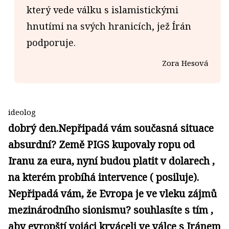
který vede válku s islamistickými
hnutími na svých hranicích, jež Írán
podporuje.
Zora Hesová
ideolog
dobrý den.Nepřipadá vám současná situace
absurdní? Země PIGS kupovaly ropu od
Iranu za eura, nyní budou platit v dolarech ,
na kterém probíhá intervence ( posiluje).
Nepřipadá vám, že Evropa je ve vleku zájmů
mezinárodního sionismu? souhlasíte s tím ,
aby evropští vojáci krváceli ve válce s Iránem