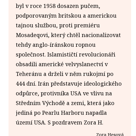
byl v roce 1958 dosazen pučem,
podporovaným britskou a americkou
tajnou službou, proti premiéru
Mosadeqovi, který chtěl nacionalizovat
tehdy anglo-íránskou ropnou
společnost. Islamističtí revolucionáři
obsadili americké velvyslanectví v
Teheránu a drželi v něm rukojmí po
444 dní. Irán představuje ideologického
odpůrce, protivníka USA ve vlivu na
Středním Východě a zemi, která jako
jediná po Pearlu Harboru napadla
území USA. S pozdravem Zora H.
Zora Hesová