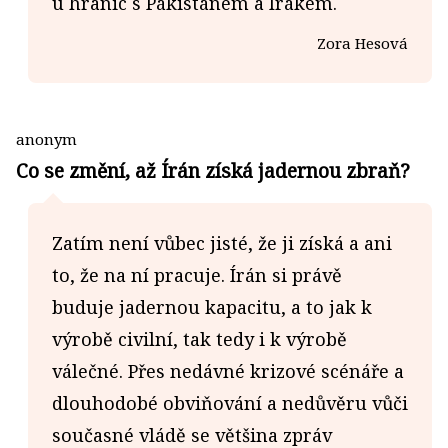
u hranic s Pákistánem a Irákem.
Zora Hesová
anonym
Co se změní, až Írán získá jadernou zbraň?
Zatím není vůbec jisté, že ji získá a ani
to, že na ní pracuje. Írán si právě
buduje jadernou kapacitu, a to jak k
výrobě civilní, tak tedy i k výrobě
válečné. Přes nedávné krizové scénáře a
dlouhodobé obviňování a nedůvěru vůči
současné vládě se většina zpráv