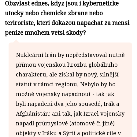
Obzvlast ednes, kdyz jsou i kyberneticke
utocky nebo chemicke zbrane nebo
teriroriste, kteri dokazou napachat za mensi
penize mnohem vetsi skody?
Nukleární Írán by nepředstavoval nutně
přímou vojenskou hrozbu globálního
charakteru, ale získal by nový, silnější
statut v rámci regionu, Nebylo by ho
možné vojensky napadnout - tak jak
byli napadeni dva jeho sousedé, Irák a
Afghánistán; ani tak, jak Izrael vojensky
napadl průmyslové (atomové či jiné)
objekty v Iráku a Sýrii a politické cíle v