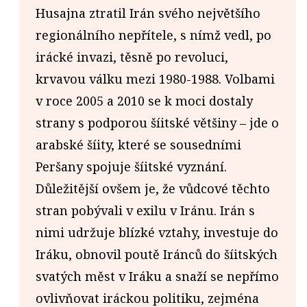
Husajna ztratil Irán svého největšího
regionálního nepřítele, s nímž vedl, po
irácké invazi, těsně po revoluci,
krvavou válku mezi 1980-1988. Volbami
v roce 2005 a 2010 se k moci dostaly
strany s podporou šíitské většiny – jde o
arabské šíity, které se sousedními
Peršany spojuje šíitské vyznání.
Důležitější ovšem je, že vůdcové těchto
stran pobývali v exilu v Iránu. Irán s
nimi udržuje blízké vztahy, investuje do
Iráku, obnovil poutě Iránců do šíitských
svatých měst v Iráku a snaží se nepřímo
ovlivňovat iráckou politiku, zejména