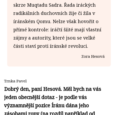
skrze Muqtadu Sadra. Řada iráckých
radikálních duchovních žije či žila v
íránském Qomu. Nelze však hovořit o
přímé kontrole: iráčtí šíité mají vlastní
zájmy a autority, které jsou se velké
části staví proti íránské revoluci.
Zora Hesová
Trnka Pavel
Dobrý den, paní Hesová. Měl bych na vás
jeden obecnější dotaz - je podle vás
významnější pozice Íránu dána jeho
zásobami ropy (na rozdíl například od