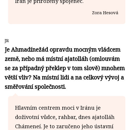
Írán je přirozený spojenec.
Zora Hesová
JR
Je Ahmadínežád opravdu mocným vládcem
země, nebo má místní ajatolláh (omlouvám
se za případný překlep v tom slově) mnohem
větší vliv? Na místní lidi a na celkový vývoj a
směřování společnosti.
Hlavním centrem moci v Iránu je
doživotní vůdce, rahbar, dnes ajatolláh
Chámeneí. Je to zaručeno jeho ústavní