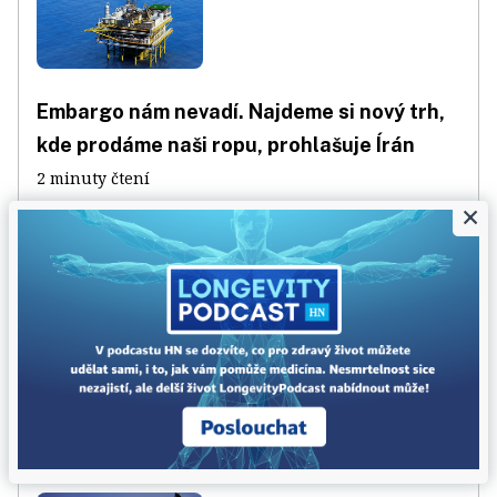
Embargo nám nevadí. Najdeme si nový trh,
kde prodáme naši ropu, prohlašuje Írán
2 minuty čtení
×
Spor o černé zlato z Perského zálivu: Válka
vyžene cenu ropy až o 40 dolarů
3 minuty čtení