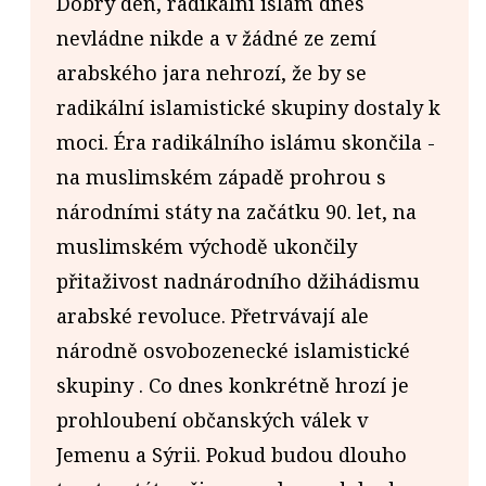
Dobrý den, radikální islám dnes
nevládne nikde a v žádné ze zemí
arabského jara nehrozí, že by se
radikální islamistické skupiny dostaly k
moci. Éra radikálního islámu skončila -
na muslimském západě prohrou s
národními státy na začátku 90. let, na
muslimském východě ukončily
přitaživost nadnárodního džihádismu
arabské revoluce. Přetrvávají ale
národně osvobozenecké islamistické
skupiny . Co dnes konkrétně hrozí je
prohloubení občanských válek v
Jemenu a Sýrii. Pokud budou dlouho