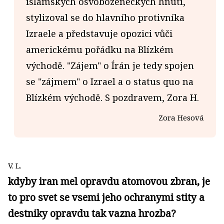
islámských osvobozeneckých hnutí,
stylizoval se do hlavního protivníka
Izraele a představuje opozici vůči
americkému pořádku na Blízkém
východě. "Zájem" o Írán je tedy spojen
se "zájmem" o Izrael a o status quo na
Blízkém východě. S pozdravem, Zora H.
Zora Hesová
V. L.
kdyby iran mel opravdu atomovou zbran, je
to pro svet se vsemi jeho ochranymi stity a
destniky opravdu tak vazna hrozba?