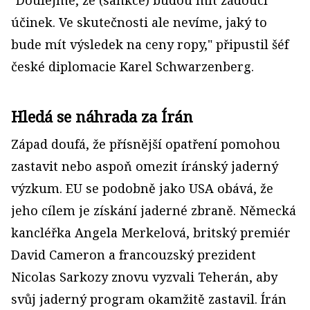
"Doufejme, že (sankce) budou mít žádoucí
účinek. Ve skutečnosti ale nevíme, jaký to
bude mít výsledek na ceny ropy," připustil šéf
české diplomacie Karel Schwarzenberg.
Hledá se náhrada za Írán
Západ doufá, že přísnější opatření pomohou
zastavit nebo aspoň omezit íránský jaderný
výzkum. EU se podobně jako USA obává, že
jeho cílem je získání jaderné zbraně. Německá
kancléřka Angela Merkelová, britský premiér
David Cameron a francouzský prezident
Nicolas Sarkozy znovu vyzvali Teherán, aby
svůj jaderný program okamžitě zastavil. Írán