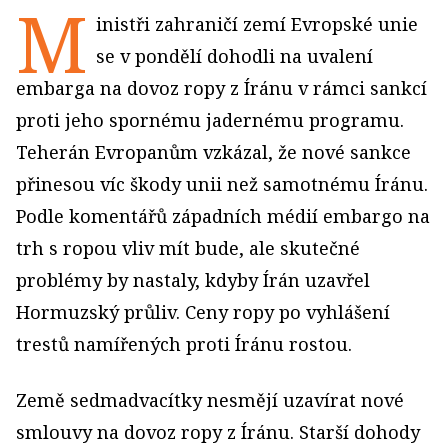
M
inistři zahraničí zemí Evropské unie
se v pondělí dohodli na uvalení
embarga na dovoz ropy z Íránu v rámci sankcí
proti jeho spornému jadernému programu.
Teherán Evropanům vzkázal, že nové sankce
přinesou víc škody unii než samotnému Íránu.
Podle komentářů západních médií embargo na
trh s ropou vliv mít bude, ale skutečné
problémy by nastaly, kdyby Írán uzavřel
Hormuzský průliv. Ceny ropy po vyhlášení
trestů namířených proti Íránu rostou.
Země sedmadvacítky nesmějí uzavírat nové
smlouvy na dovoz ropy z Íránu. Starší dohody