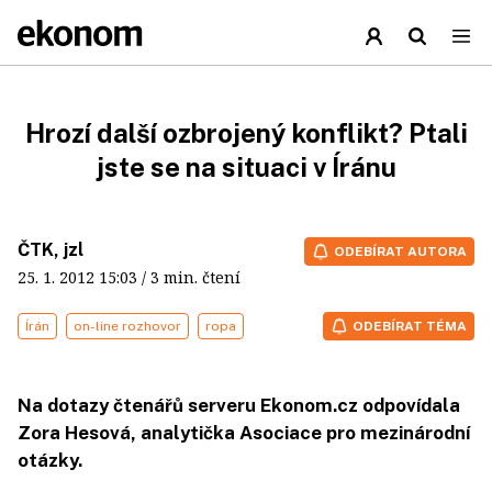
Hrozí další ozbrojený konflikt? Ptali
jste se na situaci v Íránu
ČTK, jzl
ODEBÍRAT AUTORA
25. 1. 2012
15:03
/ 3 min. čtení
Írán
on-line rozhovor
ropa
ODEBÍRAT TÉMA
Na dotazy čtenářů serveru Ekonom.cz odpovídala
Zora Hesová, analytička Asociace pro mezinárodní
otázky.