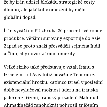
že by Írán udržel blokádu strategické cesty
dlouho, ale jakékoliv omezení by mělo
globální dopad.
Írán vyváží do EU zhruba 20 procent své ropné
produkce. Většinu suroviny exportuje do Asie.
Západ se proto snaží přesvědčit zejména Indii
a Čínu, aby dovoz z Íránu omezily.
Velké riziko také představuje vztah Íránu s
Izraelem. Tel Aviv totiž považuje Teherán za
existenciální hrozbu. Zatímco Izrael v poslední
době nevylučoval možnost úderu na íránská
jaderná zařízení, íránský prezident Mahmúd
Ahmadínežád mnohokrát pohrozil zničením