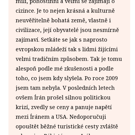
milí, pohostinní a velmi se zajímají o
cizince. Je to nejen krásná a kulturně
neuvěřitelně bohatá země, vlastně i
civilizace, její obyvatelé jsou nesmírně
zajímaví. Setkáte se jak s naprosto
evropskou mládeží tak s lidmi žijícími
velmi tradičním způsobem. Tak je tomu
alespoň podle mé zkušenosti a podle
toho, co jsem kdy slyšela. Po roce 2009
jsem tam nebyla. V posledních letech
ovšem Írán prošel silnou politickou
krizí, zvedly se ceny a panuje napětí
mezi Íránem a USA. Nedoporučuji
opouštět běžné turistické cesty zvláště