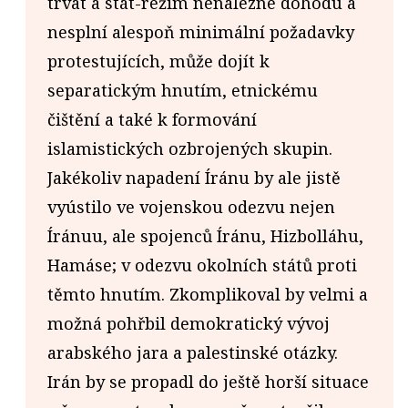
trvat a stát-režim nenalezne dohodu a
nesplní alespoň minimální požadavky
protestujících, může dojít k
separatickým hnutím, etnickému
čištění a také k formování
islamistických ozbrojených skupin.
Jakékoliv napadení Íránu by ale jistě
vyústilo ve vojenskou odezvu nejen
Íránuu, ale spojenců Íránu, Hizbolláhu,
Hamáse; v odezvu okolních států proti
těmto hnutím. Zkomplikoval by velmi a
možná pohřbil demokratický vývoj
arabského jara a palestinské otázky.
Irán by se propadl do ještě horší situace