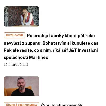
Po prodeji fabriky klient půl roku
ROZHOVOR
nevylezl z županu. Bohatstvím si kupujete čas.
Pak ale řešíte, co s ním, říká šéf J&T Investiční
společnosti Martinec
15 minut čtení
Čínu bychom neměli
ČÍNSKÁ EKONOMIKA