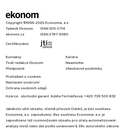
Copyright
©1996-2026
Economia, a.s.
Týdeník Ekonom
ISSN 1210-0714
ekonom.cz
ISSN 2787-9380
Certifikováno:
Kontakty
Kariéra
Tiráž redakce Ekonom
Newsletter
Předplatné
Všeobecné podmínky
Prohlášení o cookies
Nastavení soukromí
Ochrana osobních údajů
Inzerce
, obchodní garant:
Adéla Formáčková
,
+420 739 500 832
Jakékoliv užití obsahu, včetně převzetí článků, je bez souhlasu
Economia, a.s. zapovězeno. Bez souhlasu Economia, a.s. je
zapovězeno též rozmnožování obsahu pro účely automatizované
analýzy textů nebo dat podle ustanovení § 39c autorského zákona.