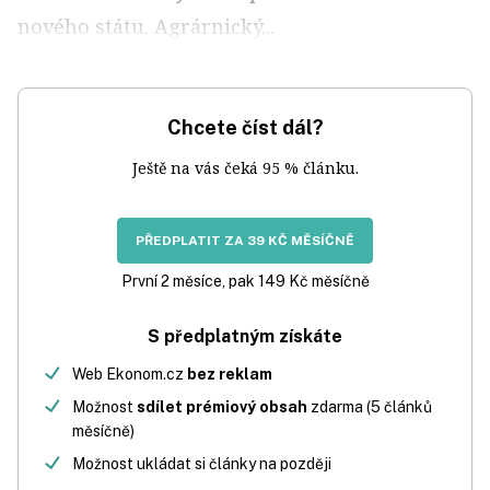
nového státu. Agrárnický...
Chcete číst dál?
Ještě na vás čeká 95 % článku.
PŘEDPLATIT ZA 39 KČ MĚSÍČNĚ
První 2 měsíce, pak 149 Kč měsíčně
S předplatným získáte
Web Ekonom.cz
bez reklam
Možnost
sdílet prémiový obsah
zdarma (5 článků
měsíčně)
Možnost ukládat si články na později