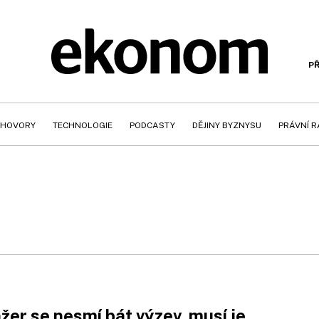
PŘ
HOVORY
TECHNOLOGIE
PODCASTY
DĚJINY BYZNYSU
PRÁVNÍ 
er se nesmí bát výzev, musí je