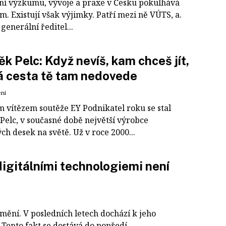
ní výzkumu, vývoje a praxe v Česku pokulhává
m. Existují však výjimky. Patří mezi ně VÚTS, a.
ž generální ředitel...
k Pelc: Když nevíš, kam chceš jít,
 cesta tě tam nedovede
ení
m vítězem soutěže EY Podnikatel roku se stal
Pelc, v současné době největší výrobce
ch desek na světě. Už v roce 2000...
digitálními technologiemi není
mění. V posledních letech dochází k jeho
Tento fakt se dostává do popředí...