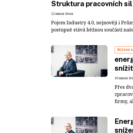
Struktura pracovních si
12 minut čtení
Pojem Industry 4.0, nejnověji i Prům
postupně stává běžnou součástí našeh
ŘÍZENÍ
energ
sníži
10 minut čt
Přes dv
zpracov
firmy, a
Energ
sníže