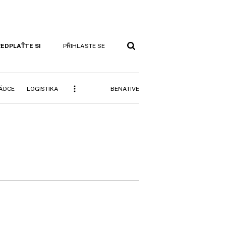
EDPLAŤTE SI
PŘIHLASTE SE
BENATIVE
RÁDCE
LOGISTIKA