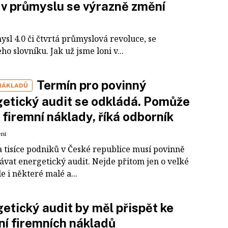
l v průmyslu se výrazně změní
ysl 4.0 či čtvrtá průmyslová revoluce, se
o slovníku. Jak už jsme loni v...
Termín pro povinný
 NÁKLADŮ
etický audit se odkládá. Pomůže
t firemní náklady, říká odborník
ení
a tisíce podniků v České republice musí povinně
ávat energetický audit. Nejde přitom jen o velké
le i některé malé a...
etický audit by měl přispět ke
ní firemních nákladů