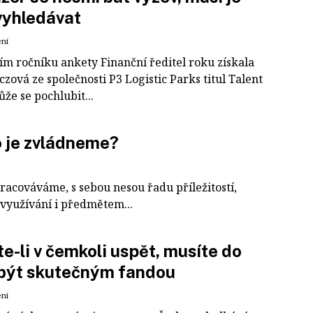
vyhledávat
ení
ím ročníku ankety Finanční ředitel roku získala
czová ze společnosti P3 Logistic Parks titul Talent
že se pochlubit...
o je zvládneme?
acováváme, s sebou nesou řadu příležitostí,
h využívání i předmětem...
e-li v čemkoli uspět, musíte do
 být skutečným fandou
ení