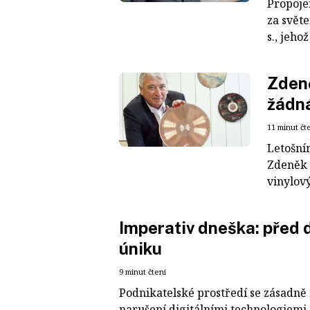
Propoje
za světe
s., jeho
Zdeně
žádná
11 minut čt
Letošní
Zdeněk 
vinylový
Imperativ dneška: před 
úniku
9 minut čtení
Podnikatelské prostředí se zásadně 
narušení digitálními technologiemi. 