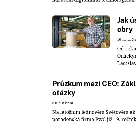
Jak ú
obry
10 minut čt
Od roku
Orlickým
Ladislav
Průzkum mezi CEO: Zákl
otázky
8 minut čtení
Na letošním lednovém Světovém eko
poradenská firma PwC již 19. roční