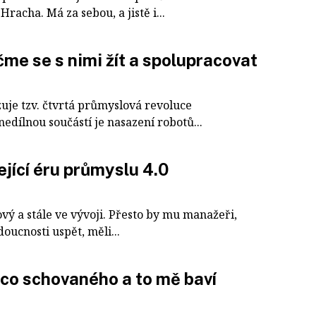
Hracha. Má za sebou, a jistě i...
me se s nimi žít a spolupracovat
zuje tzv. čtvrtá průmyslová revoluce
edílnou součástí je nasazení robotů...
jící éru průmyslu 4.0
ý a stále ve vývoji. Přesto by mu manažeři,
doucnosti uspět, měli...
co schovaného a to mě baví