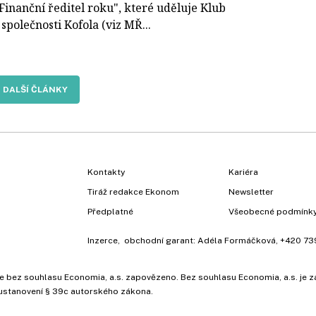
Finanční ředitel roku", které uděluje Klub
společnosti Kofola (viz MŘ...
DALŠÍ ČLÁNKY
Kontakty
Kariéra
Tiráž redakce Ekonom
Newsletter
Předplatné
Všeobecné podmínk
Inzerce
, obchodní garant:
Adéla Formáčková
,
+420 73
ů, je bez souhlasu Economia, a.s. zapovězeno. Bez souhlasu Economia, a.s. j
ustanovení § 39c autorského zákona.