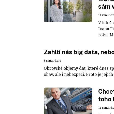
sám 
11 minut čt
V letošn
Ivana Fi
roku. Mů
Zahltí nás big data, neb
8 minut čtení
Obrovské objemy dat, které dnes zpr
obav, ale i nebezpečí. Proto je jejic
Chcet
toho
11 minut čt