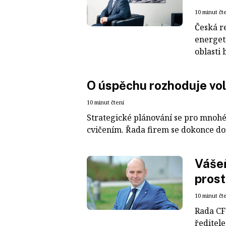
10 minut čt
Česká r
energeti
oblasti 
O úspěchu rozhoduje vo
10 minut čtení
Strategické plánování se pro mnoh
cvičením. Řada firem se dokonce dom
Vášeň
pros
10 minut čt
Rada CF
ředitel