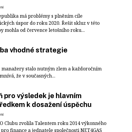
ení
epublika má problémy s plněním cíle
ckých úspor do roku 2020. Řešit skluz v této
by mohla od července letošního roku...
lba vhodné strategie
é manažery stalo nutným zlem a každoročním
nívá, že v současných...
 pro výsledek je hlavním
tředkem k dosažení úspěchu
ení
O Clubu zvolila Talentem roku 2014 výkonného
e pro finance a jednatele společnosti NET4GAS