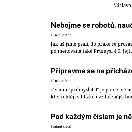
Václava 
Nebojme se robotů, nauč
10 minut čtení
Jak už jsme psali, do praxe se prosa
pojmenovaná také Průmysl 4.0. Její n
Připravme se na přicháze
10 minut čtení
Termín "průmysl 4.0" je poměrně nov
kteří chtějí v blízké i vzdálenější bu
Pod každým číslem je ně
8 minut čtení