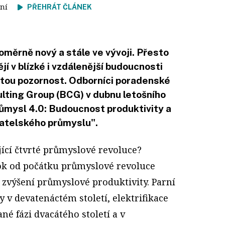
čtení
PŘEHRÁT ČLÁNEK
oměrně nový a stále ve vývoji. Přesto
jí v blízké i vzdálenější budoucnosti
itou pozornost. Odborníci poradenské
lting Group (BCG) v dubnu letošního
Průmysl 4.0: Budoucnost produktivity a
vatelského průmyslu".
ící čtvrté průmyslové revoluce?
k od počátku průmyslové revoluce
zvýšení průmyslové produktivity. Parní
y v devatenáctém století, elektrifikace
né fázi dvacátého století a v