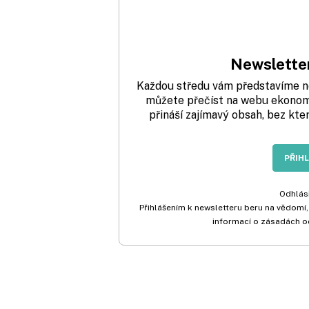
Newsletter
Každou středu vám představíme nej
můžete přečíst na webu ekonom.
přináší zajímavý obsah, bez kte
PŘIH
Odhlási
Přihlášením k newsletteru beru na vědomí,
informací o zásadách o