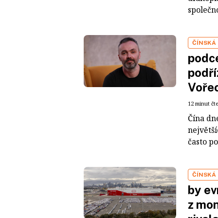
společno
ČÍNSKÁ
podce
podří
Voře
12 minut čt
Čína dn
největš
často po
ČÍNSKÁ
by ev
z mon