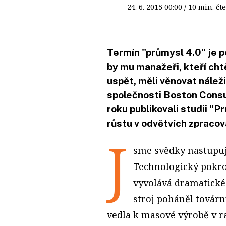
24. 6. 2015
00:00
/ 10 min. 
Termín "průmysl 4.0" je p
by mu manažeři, kteří chtě
uspět, měli věnovat nálež
společnosti Boston Consu
roku publikovali studii "
růstu v odvětvích zpraco
J
sme svědky nastupuj
Technologický pokro
vyvolává dramatické 
stroj poháněl továrn
vedla k masové výrobě v ra