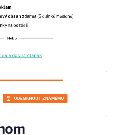
eklam
iový obsah
zdarma (5 článků měsíčně)
nky na později
Nebo
t se a dočíst článek
ODEMKNOUT ZNÁMÉMU