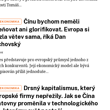
sti Tomáš...
Čínu bychom neměli
 EKONOMIKA
ňovat ani glorifikovat. Evropa si
zla větev sama, říká Dan
chovský
ení
es představuje pro evropský průmysl jednoho z
ích konkurentů. Její ekonomický model ale bývá
pisován příliš jednoduše...
Drsný kapitalismus, který
 EKONOMIKA
ropské firmy nepřežily. Jak se Čína
tovny proměnila v technologického