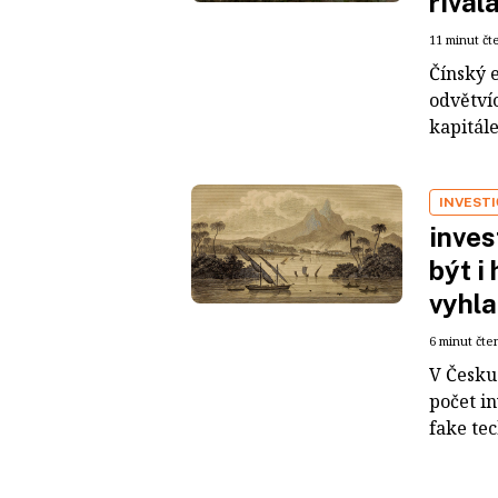
rival
11 minut čt
Čínský 
odvětvíc
kapitál
INVEST
inves
být i
vyhla
6 minut čte
V Česku 
počet i
fake tec