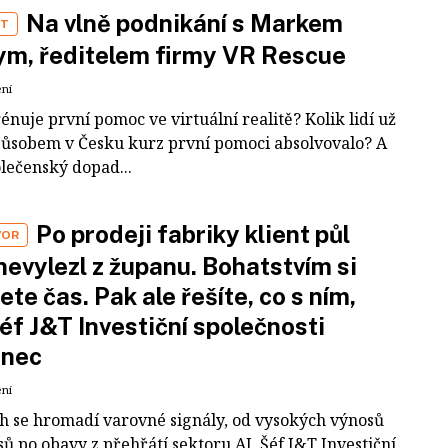
Na vlně podnikání s Markem
ST
m, ředitelem firmy VR Rescue
ení
rénuje první pomoc ve virtuální realitě? Kolik lidí už
působem v Česku kurz první pomoci absolvovalo? A
olečenský dopad...
Po prodeji fabriky klient půl
VOR
nevylezl z županu. Bohatstvím si
ete čas. Pak ale řešíte, co s ním,
šéf J&T Investiční společnosti
inec
ení
ch se hromadí varovné signály, od vysokých výnosů
ů po obavy z přehřátí sektoru AI. Šéf J&T Investiční