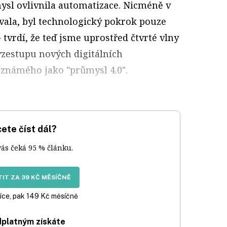
sl ovlivnila automatizace. Nicméně v
ovala, byl technologický pokrok pouze
 tvrdí, že teď jsme uprostřed čtvrté vlny
vzestupu nových digitálních
známého jako "průmysl 4.0".
ete číst dál?
vás čeká 95 % článku.
IT ZA 39 KČ MĚSÍČNĚ
íce, pak 149 Kč měsíčně
dplatným získáte