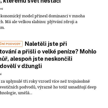
a, kterému svět nestačí
ení
ekonomický model přinesl dominanci v mnoha
h. Má ale velkou slabinu: plýtvání zdroji a
em.
Naletěli jste při
IČNÍ PODVODY
tování a přišli o velké peníze? Mohlo
 hůř, alespoň jste neskončili
dovělí v džungli
ní
za uplynulé tři roky vzrostl více než trojnásobně
nvestičních podvodů, výrazně ho totiž usnadňují deep
hnologie, umělá...