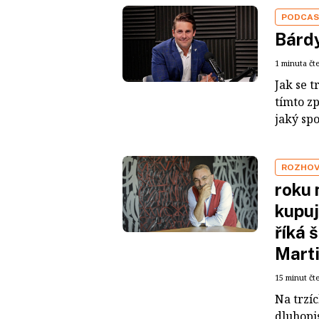
PODCA
Bárdy
1 minuta čt
Jak se t
tímto z
jaký sp
ROZHO
roku 
kupuj
říká 
Mart
15 minut čt
Na trzí
dluhopis