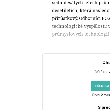
sedmdesátých letech průmy
desetiletích, která násled
přírůstkový. Odborníci BCG
technologické vyspělosti: 
průmyslových technologií 
Chc
Ještě na 
PŘEDPLAT
První 2 měs
S pře