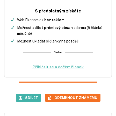
S předplatným získáte
Web Ekonom.cz
bez reklam
Možnost
sdílet prémiový obsah
zdarma (5 článků
měsíčně)
Možnost ukládat si články na později
Nebo
Přihlásit se a dočíst článek
SDÍLET
ODEMKNOUT ZNÁMÉMU