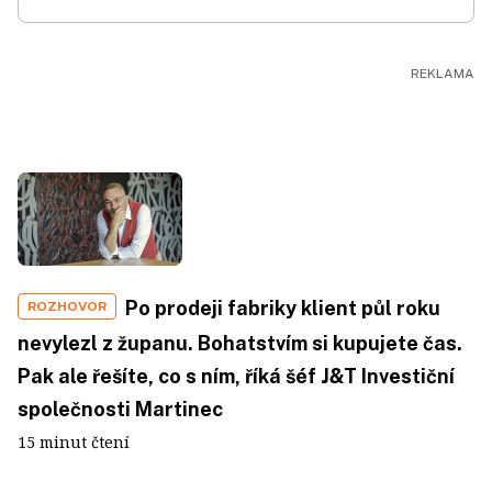
Po prodeji fabriky klient půl roku
ROZHOVOR
nevylezl z županu. Bohatstvím si kupujete čas.
Pak ale řešíte, co s ním, říká šéf J&T Investiční
společnosti Martinec
15 minut čtení