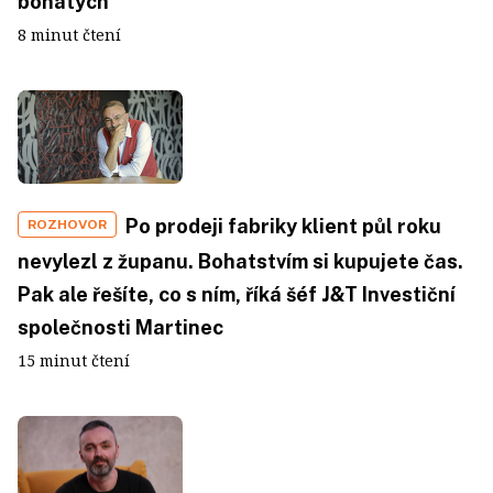
bohatých
8 minut čtení
Po prodeji fabriky klient půl roku
ROZHOVOR
nevylezl z županu. Bohatstvím si kupujete čas.
Pak ale řešíte, co s ním, říká šéf J&T Investiční
společnosti Martinec
15 minut čtení