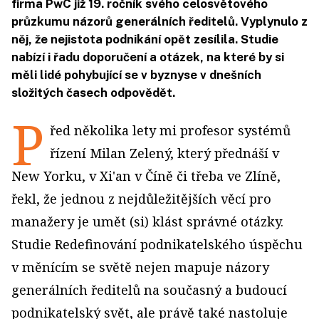
firma PwC již 19. ročník svého celosvětového
průzkumu názorů generálních ředitelů. Vyplynulo z
něj, že nejistota podnikání opět zesílila. Studie
nabízí i řadu doporučení a otázek, na které by si
měli lidé pohybující se v byznyse v dnešních
složitých časech odpovědět.
P
řed několika lety mi profesor systémů
řízení Milan Zelený, který přednáší v
New Yorku, v Xi'an v Číně či třeba ve Zlíně,
řekl, že jednou z nejdůležitějších věcí pro
manažery je umět (si) klást správné otázky.
Studie Redefinování podnikatelského úspěchu
v měnícím se světě nejen mapuje názory
generálních ředitelů na současný a budoucí
podnikatelský svět, ale právě také nastoluje