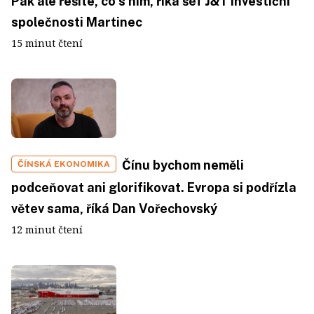
Pak ale řešíte, co s ním, říká šéf J&T Investiční
společnosti Martinec
15 minut čtení
Čínu bychom neměli
ČÍNSKÁ EKONOMIKA
podceňovat ani glorifikovat. Evropa si podřízla
větev sama, říká Dan Vořechovský
12 minut čtení