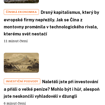
Drsný kapitalismus, který by
ČÍNSKÁ EKONOMIKA
evropské firmy nepřežily. Jak se Čína z
montovny proměnila v technologického rivala,
kterému svět nestačí
11 minut čtení
Naletěli jste při investování
INVESTIČNÍ PODVODY
a přišli o velké peníze? Mohlo být i hůř, alespoň
jste neskončili vyhladovělí v džungli
6 minut čtení