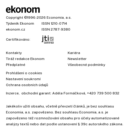
Copyright
©1996-2026
Economia, a.s.
Týdeník Ekonom
ISSN 1210-0714
ekonom.cz
ISSN 2787-9380
Certifikováno:
Kontakty
Kariéra
Tiráž redakce Ekonom
Newsletter
Předplatné
Všeobecné podmínky
Prohlášení o cookies
Nastavení soukromí
Ochrana osobních údajů
Inzerce
, obchodní garant:
Adéla Formáčková
,
+420 739 500 832
Jakékoliv užití obsahu, včetně převzetí článků, je bez souhlasu
Economia, a.s. zapovězeno. Bez souhlasu Economia, a.s. je
zapovězeno též rozmnožování obsahu pro účely automatizované
analýzy textů nebo dat podle ustanovení § 39c autorského zákona.